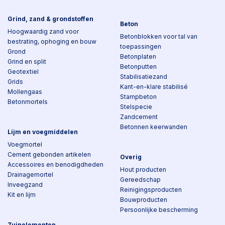
Grind, zand & grondstoffen
Beton
Hoogwaardig zand voor
Betonblokken voor tal van
bestrating, ophoging en bouw
toepassingen
Grond
Betonplaten
Grind en split
Betonputten
Geotextiel
Stabilisatiezand
Grids
Kant-en-klare stabilisé
Mollengaas
Stampbeton
Betonmortels
Stelspecie
Zandcement
Betonnen keerwanden
Lijm en voegmiddelen
Voegmortel
Cement gebonden artikelen
Overig
Accessoires en benodigdheden
Hout producten
Drainagemortel
Gereedschap
Inveegzand
Reinigingsproducten
Kit en lijm
Bouwproducten
Persoonlijke bescherming
Tuinelementen