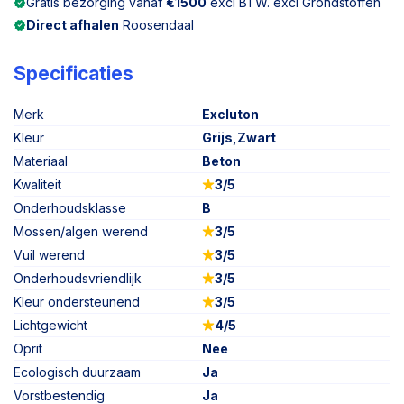
Gratis bezorging vanaf
€1500
excl BTW. excl Grondstoffen
Direct afhalen
Roosendaal
Specificaties
Merk
Excluton
Kleur
Grijs,Zwart
Materiaal
Beton
Kwaliteit
3/5
Onderhoudsklasse
B
Mossen/algen werend
3/5
Vuil werend
3/5
Onderhoudsvriendlijk
3/5
Kleur ondersteunend
3/5
Lichtgewicht
4/5
Oprit
Nee
Ecologisch duurzaam
Ja
Vorstbestendig
Ja