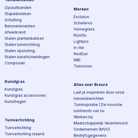
Opsluitbanden
Merken
Stapelblokken
Excluton
Schutting
Schellevis
Betonelementen
Homegrass
Afwerkrand
Romfix
Stalen plantenbakken
Lightpro
Stalen tuininrichting
In-lite
Stalen opsluiting
RedSun
Stalen tuinafscheidingen
MBI
Composiet
Tuinvision
Kunstgras
Alles over Breure
Kunstgras
Laat je inspireren door onze
Kunstgras accessoires
nieuwsberichten
Kunsthagen
Tuininspiratie | De mooiste
tuintrends van nu
Werken bij
Tuinverlichting
Maatschappelijk Verantwoord
Tuinverlichting
Ondernemen (MVO)
Tuinverlichting staand
Bedrijfsgegevens