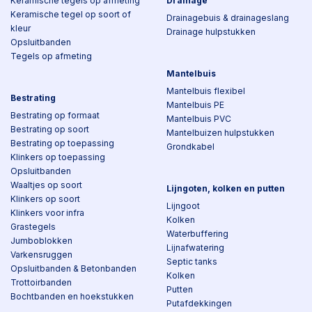
Keramische tegels op afmeting
Drainage
Keramische tegel op soort of
Drainagebuis & drainageslang
kleur
Drainage hulpstukken
Opsluitbanden
Tegels op afmeting
Mantelbuis
Mantelbuis flexibel
Bestrating
Mantelbuis PE
Bestrating op formaat
Mantelbuis PVC
Bestrating op soort
Mantelbuizen hulpstukken
Bestrating op toepassing
Grondkabel
Klinkers op toepassing
Opsluitbanden
Waaltjes op soort
Lijngoten, kolken en putten
Klinkers op soort
Lijngoot
Klinkers voor infra
Kolken
Grastegels
Waterbuffering
Jumboblokken
Lijnafwatering
Varkensruggen
Septic tanks
Opsluitbanden & Betonbanden
Kolken
Trottoirbanden
Putten
Bochtbanden en hoekstukken
Putafdekkingen