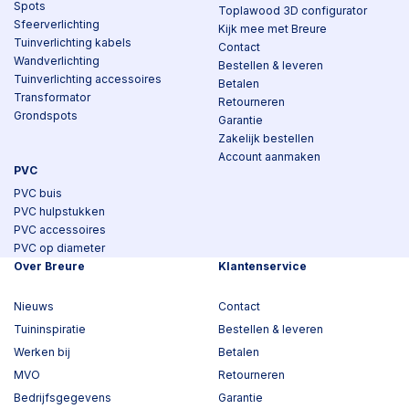
Spots
Toplawood 3D configurator
Sfeerverlichting
Kijk mee met Breure
Tuinverlichting kabels
Contact
Wandverlichting
Bestellen & leveren
Tuinverlichting accessoires
Betalen
Transformator
Retourneren
Grondspots
Garantie
Zakelijk bestellen
Account aanmaken
PVC
PVC buis
PVC hulpstukken
PVC accessoires
PVC op diameter
Over Breure
Klantenservice
Nieuws
Contact
Tuininspiratie
Bestellen & leveren
Werken bij
Betalen
MVO
Retourneren
Bedrijfsgegevens
Garantie