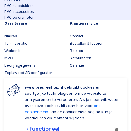
PVC hulpstukken
PVC accessoires
PVC op diameter
Over Breure
Klantenservice
Nieuws
Contact
Tuininspiratie
Bestellen & leveren
Werken bij
Betalen
MVO
Retourneren
Bedrijfsgegevens
Garantie
Toplawood 3D configurator
Kijk mee met Breure
www.breureshop.nl
gebruikt cookies en
Wil je ons volgen?
Zaken doen met Breure
soortgelijke technologieën om de website te
analyseren en te verbeteren. Als je meer wilt weten
Zakelijk bestellen
over deze cookies, klik dan hier voor
ons
cookiebeleid
. Via de cookiebeleid pagina kun je
Account aanmaken
voorkeuren elk moment wijzigen.
Nieuwsbrief
Functioneel