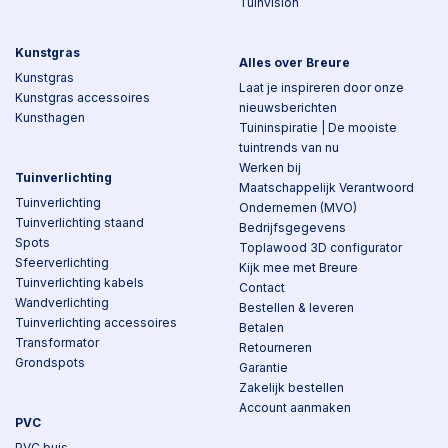
Tuinvision
Kunstgras
Alles over Breure
Kunstgras
Laat je inspireren door onze
Kunstgras accessoires
nieuwsberichten
Kunsthagen
Tuininspiratie | De mooiste
tuintrends van nu
Werken bij
Tuinverlichting
Maatschappelijk Verantwoord
Tuinverlichting
Ondernemen (MVO)
Tuinverlichting staand
Bedrijfsgegevens
Spots
Toplawood 3D configurator
Sfeerverlichting
Kijk mee met Breure
Tuinverlichting kabels
Contact
Wandverlichting
Bestellen & leveren
Tuinverlichting accessoires
Betalen
Transformator
Retourneren
Grondspots
Garantie
Zakelijk bestellen
Account aanmaken
PVC
PVC buis