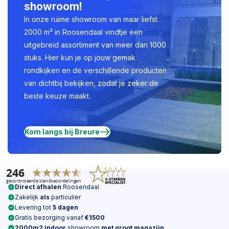
showroom!
In onze ruime showroom van maar liefst
2000 m² in Roosendaal vindtje een
uitgebreid assortiment van meer dan 1000
stuks. Hier kun je op jouw gemak
rondkijken en de verschillende producten
van dichtbij bekijken, zodat je zeker de
beste keuze maakt.
Kom langs bij Breure
Direct afhalen
Roosendaal
Zakelijk
als
particulier
Levering tot
5 dagen
Gratis bezorging vanaf
€1500
2000m2 indoor
showroom
met groot magazijn