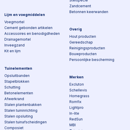
Stelspecie
Zandcement
Betonnen keerwanden
Lijm en voegmiddelen
Voegmortel
Cement gebonden artikelen
Overig
Accessoires en benodigdheden
Hout producten
Drainagemortel
Gereedschap
Inveegzand
Reinigingsproducten
Kit en lijm
Bouwproducten
Persoonlijke bescherming
Tuinelementen
Opsluitbanden
Merken
Stapelblokken
Excluton
Schutting
Schellevis
Betonelementen
Homegrass
Afwerkrand
Romfix
Stalen plantenbakken
Lightpro
Stalen tuininrichting
In-lite
Stalen opsluiting
RedSun
Stalen tuinafscheidingen
MBI
Composiet