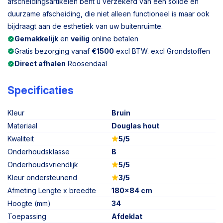
afscheidingsartikelen bent u verzekerd van een solide en
duurzame afscheiding, die niet alleen functioneel is maar ook
bijdraagt aan de esthetiek van uw buitenruimte.
Gemakkelijk
en
veilig
online betalen
Gratis bezorging vanaf
€1500
excl BTW. excl Grondstoffen
Direct afhalen
Roosendaal
Specificaties
Kleur
Bruin
Materiaal
Douglas hout
Kwaliteit
5/5
Onderhoudsklasse
B
Onderhoudsvriendlijk
5/5
Kleur ondersteunend
3/5
Afmeting Lengte x breedte
180x84 cm
Hoogte (mm)
34
Toepassing
Afdeklat