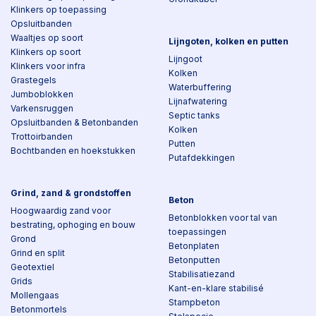
Klinkers op toepassing
Opsluitbanden
Waaltjes op soort
Lijngoten, kolken en putten
Klinkers op soort
Lijngoot
Klinkers voor infra
Kolken
Grastegels
Waterbuffering
Jumboblokken
Lijnafwatering
Varkensruggen
Septic tanks
Opsluitbanden & Betonbanden
Kolken
Trottoirbanden
Putten
Bochtbanden en hoekstukken
Putafdekkingen
Grind, zand & grondstoffen
Beton
Hoogwaardig zand voor
Betonblokken voor tal van
bestrating, ophoging en bouw
toepassingen
Grond
Betonplaten
Grind en split
Betonputten
Geotextiel
Stabilisatiezand
Grids
Kant-en-klare stabilisé
Mollengaas
Stampbeton
Betonmortels