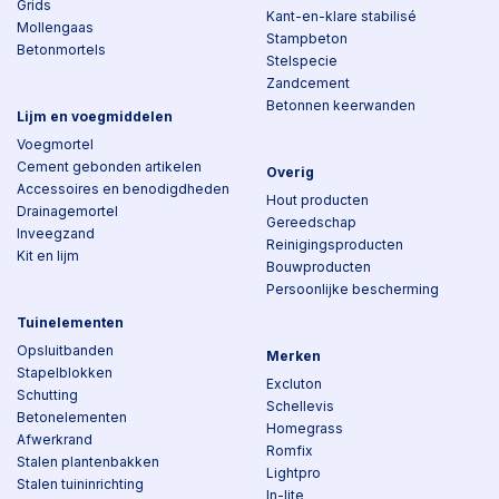
Grids
Kant-en-klare stabilisé
Mollengaas
Stampbeton
Betonmortels
Stelspecie
Zandcement
Betonnen keerwanden
Lijm en voegmiddelen
Voegmortel
Cement gebonden artikelen
Overig
Accessoires en benodigdheden
Hout producten
Drainagemortel
Gereedschap
Inveegzand
Reinigingsproducten
Kit en lijm
Bouwproducten
Persoonlijke bescherming
Tuinelementen
Opsluitbanden
Merken
Stapelblokken
Excluton
Schutting
Schellevis
Betonelementen
Homegrass
Afwerkrand
Romfix
Stalen plantenbakken
Lightpro
Stalen tuininrichting
In-lite