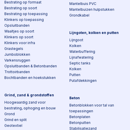
Bestrating op formaat
Mantelbuis PVC
Bestrating op soort
Mantelbuizen hulpstukken
Bestrating op toepassing
Grondkabel
Klinkers op toepassing
Opsluitbanden
Waaltjes op soort
Lijngoten, kolken en putten
Klinkers op soort
Lijngoot
Klinkers voor infra
Kolken
Grastegels
Waterbuffering
Jumboblokken
Lijnafwatering
Varkensruggen
Septic tanks
Opsluitbanden & Betonbanden
Kolken
Trottoirbanden
Putten
Bochtbanden en hoekstukken
Putafdekkingen
Grind, zand & grondstoffen
Beton
Hoogwaardig zand voor
Betonblokken voor tal van
bestrating, ophoging en bouw
toepassingen
Grond
Betonplaten
Grind en split
Betonputten
Geotextiel
Stabilisatiezand