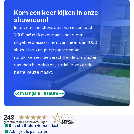
Kom een keer kijken in onze
showroom!
In onze ruime showroom van maar liefst
2000 m² in Roosendaal vindtje een
uitgebreid assortiment van meer dan 1000
stuks. Hier kun je op jouw gemak
rondkijken en de verschillende producten
van dichtbij bekijken, zodat je zeker de
beste keuze maakt.
Kom langs bij Breure
Direct afhalen
Roosendaal
Zakelijk
als
particulier