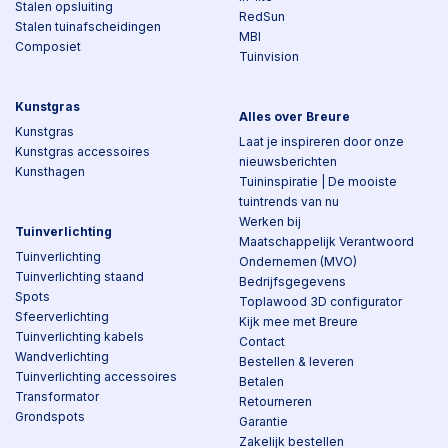
Stalen opsluiting
RedSun
Stalen tuinafscheidingen
MBI
Composiet
Tuinvision
Kunstgras
Alles over Breure
Kunstgras
Laat je inspireren door onze
Kunstgras accessoires
nieuwsberichten
Kunsthagen
Tuininspiratie | De mooiste
tuintrends van nu
Werken bij
Tuinverlichting
Maatschappelijk Verantwoord
Tuinverlichting
Ondernemen (MVO)
Tuinverlichting staand
Bedrijfsgegevens
Spots
Toplawood 3D configurator
Sfeerverlichting
Kijk mee met Breure
Tuinverlichting kabels
Contact
Wandverlichting
Bestellen & leveren
Tuinverlichting accessoires
Betalen
Transformator
Retourneren
Grondspots
Garantie
Zakelijk bestellen