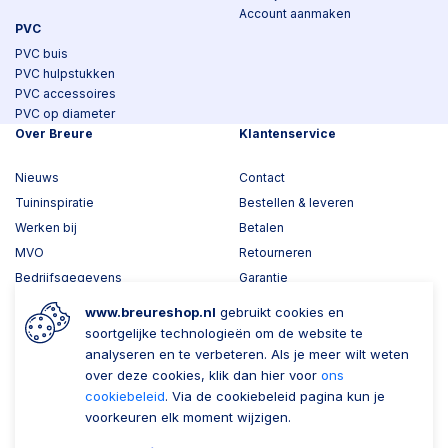
Account aanmaken
PVC
PVC buis
PVC hulpstukken
PVC accessoires
PVC op diameter
Over Breure
Klantenservice
Nieuws
Contact
Tuininspiratie
Bestellen & leveren
Werken bij
Betalen
MVO
Retourneren
Bedrijfsgegevens
Garantie
Toplawood 3D configurator
www.breureshop.nl
gebruikt cookies en
Kijk mee met Breure
soortgelijke technologieën om de website te
analyseren en te verbeteren. Als je meer wilt weten
Wil je ons volgen?
Zaken doen met Breure
over deze cookies, klik dan hier voor
ons
cookiebeleid
. Via de cookiebeleid pagina kun je
Zakelijk bestellen
voorkeuren elk moment wijzigen.
Account aanmaken