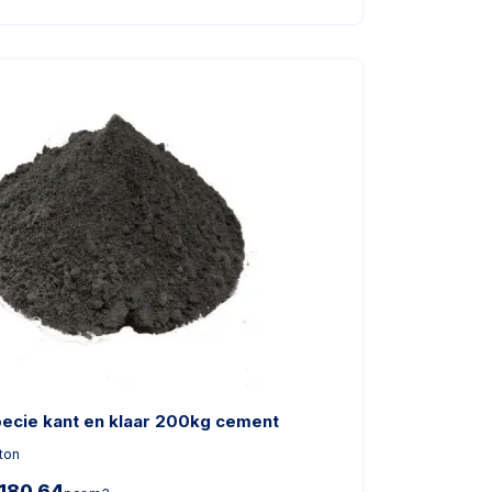
pecie kant en klaar 200kg cement
ton
180,64