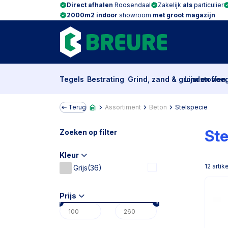
Direct afhalen
Roosendaal
Zakelijk
als
particulier
2000m2 indoor
showroom
met groot magazijn
Tegels
Bestrating
Grind, zand & grondstoffen
Lijm en voe
Terug
Assortiment
Beton
Stelspecie
Ste
Zoeken op filter
Kleur
12
artik
Grijs
(36)
Prijs