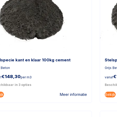
lspecie kant en klaar 100kg cement
Stels
|
Beton
Grijs
|
Be
€
148,30
€
f
per m3
vanaf
hikbaar in 3 opties
Beschik
ijk
Bekijk
Meer informatie