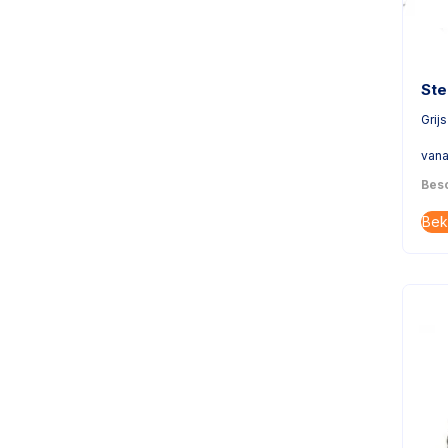
Ste
Grijs
vana
Besc
Bek