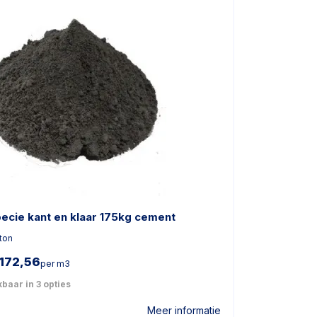
pecie kant en klaar 175kg cement
ton
172,56
per m3
baar in 3 opties
Meer informatie