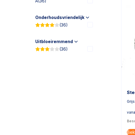
A
(36)
Onderhoudsvriendelijk
(36)
Uitbloeiremmend
(36)
Ste
Grijs
vana
Besc
Bek