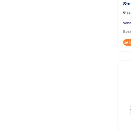
Ste
Grijs
vana
Besc
Bek