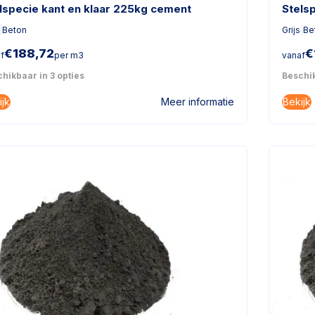
lspecie kant en klaar 225kg cement
Stels
|
Beton
Grijs
|
Be
€
188,72
€
f
per m3
vanaf
hikbaar in 3 opties
Beschik
ijk
Bekijk
Meer informatie