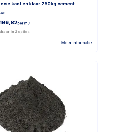
pecie kant en klaar 250kg cement
ton
196,82
per m3
baar in 3 opties
Meer informatie