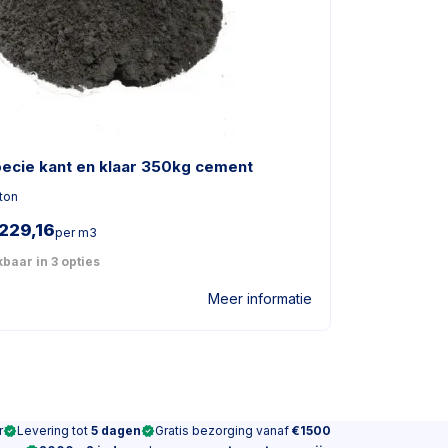
pecie kant en klaar 350kg cement
ton
229,16
per m3
baar in 3 opties
Meer informatie
r
Levering tot
5 dagen
Gratis bezorging vanaf
€1500