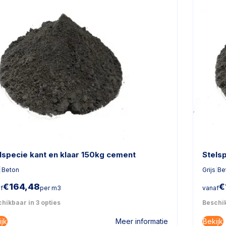
lspecie kant en klaar 150kg cement
Stels
|
Beton
Grijs
|
Be
€
164,48
€
f
per m3
vanaf
hikbaar in 3 opties
Beschik
ijk
Bekijk
Meer informatie