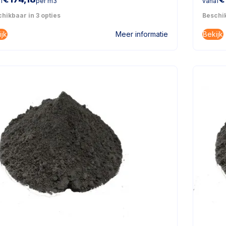
f
per m3
vanaf
hikbaar in 3 opties
Beschik
ijk
Bekijk
Meer informatie