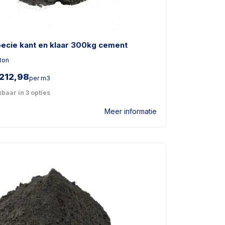
pecie kant en klaar 300kg cement
ton
212,98
per m3
baar in 3 opties
Meer informatie