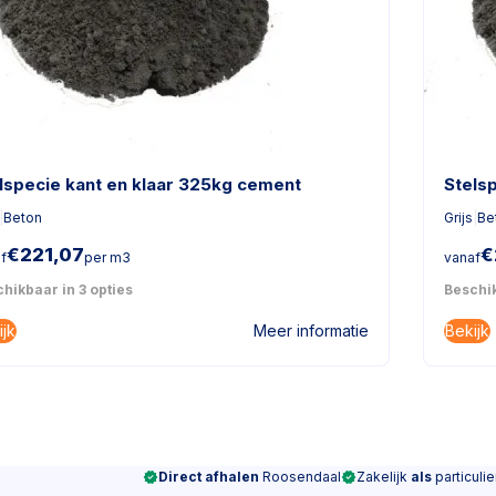
lspecie kant en klaar 325kg cement
Stels
|
Beton
Grijs
|
Be
€
221,07
€
f
per m3
vanaf
hikbaar in 3 opties
Beschik
ijk
Bekijk
Meer informatie
Direct afhalen
Roosendaal
Zakelijk
als
particulie