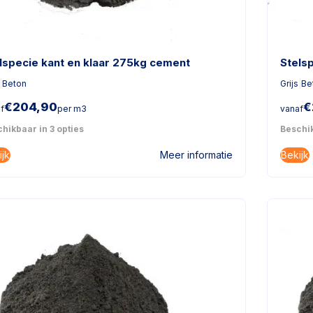
lspecie kant en klaar 275kg cement
Stels
|
Beton
Grijs
|
Be
€
204,90
€
f
per m3
vanaf
hikbaar in 3 opties
Beschik
ijk
Bekijk
Meer informatie