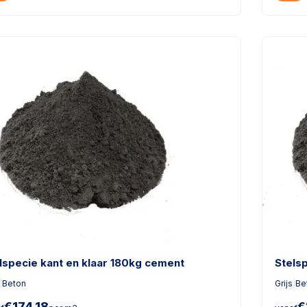
lspecie kant en klaar 180kg cement
Stels
|
Beton
Grijs
|
Be
€
174,18
€