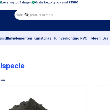
Levering tot
5 dagen
Gratis bezorging vanaf
€1500
gmiddelen
Tuinelementen
Kunstgras
Tuinverlichting
PVC
Tyleen
Dra
lspecie
elen