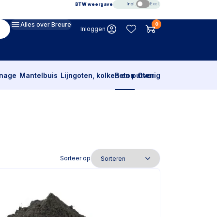
Incl.
Excl.
BTW weergave
Alles over Breure
0
Inloggen
inage
Mantelbuis
Lijngoten, kolken en putten
Beton
Overig
Sorteer op