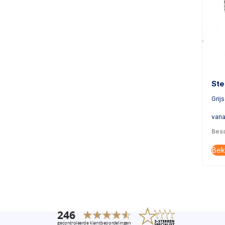
Ste
Grijs
vana
Besc
Bek