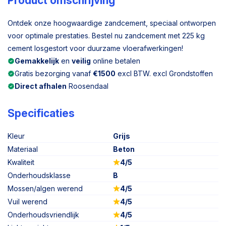
Product omschrijving
Ontdek onze hoogwaardige zandcement, speciaal ontworpen
voor optimale prestaties. Bestel nu zandcement met 225 kg
cement losgestort voor duurzame vloerafwerkingen!
Gemakkelijk
en
veilig
online betalen
Gratis bezorging vanaf
€1500
excl BTW. excl Grondstoffen
Direct afhalen
Roosendaal
Specificaties
Kleur
Grijs
Materiaal
Beton
Kwaliteit
4/5
Onderhoudsklasse
B
Mossen/algen werend
4/5
Vuil werend
4/5
Onderhoudsvriendlijk
4/5