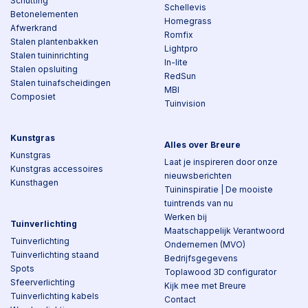
Schutting
Schellevis
Betonelementen
Homegrass
Afwerkrand
Romfix
Stalen plantenbakken
Lightpro
Stalen tuininrichting
In-lite
Stalen opsluiting
RedSun
Stalen tuinafscheidingen
MBI
Composiet
Tuinvision
Kunstgras
Alles over Breure
Kunstgras
Laat je inspireren door onze
Kunstgras accessoires
nieuwsberichten
Kunsthagen
Tuininspiratie | De mooiste
tuintrends van nu
Werken bij
Tuinverlichting
Maatschappelijk Verantwoord
Tuinverlichting
Ondernemen (MVO)
Tuinverlichting staand
Bedrijfsgegevens
Spots
Toplawood 3D configurator
Sfeerverlichting
Kijk mee met Breure
Tuinverlichting kabels
Contact