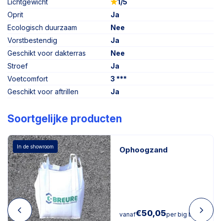
Lichtgewicht
1/5
Oprit
Ja
Ecologisch duurzaam
Nee
Vorstbestendig
Ja
Geschikt voor dakterras
Nee
Stroef
Ja
Voetcomfort
3 ***
Geschikt voor aftrillen
Ja
Soortgelijke producten
In de showroom
Ophoogzand
€
50,05
vanaf
per big bag