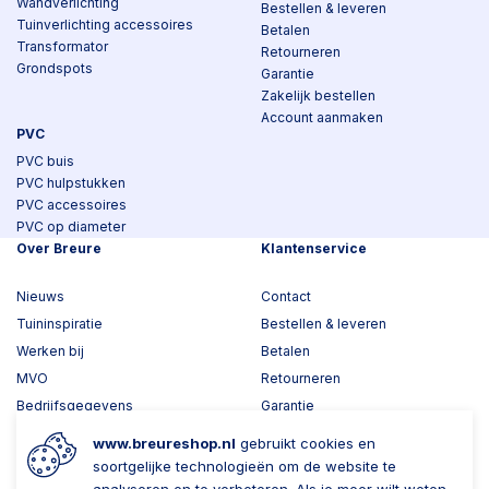
Wandverlichting
Bestellen & leveren
Tuinverlichting accessoires
Betalen
Transformator
Retourneren
Grondspots
Garantie
Zakelijk bestellen
Account aanmaken
PVC
PVC buis
PVC hulpstukken
PVC accessoires
PVC op diameter
Over Breure
Klantenservice
Nieuws
Contact
Tuininspiratie
Bestellen & leveren
Werken bij
Betalen
MVO
Retourneren
Bedrijfsgegevens
Garantie
Toplawood 3D configurator
www.breureshop.nl
gebruikt cookies en
Kijk mee met Breure
soortgelijke technologieën om de website te