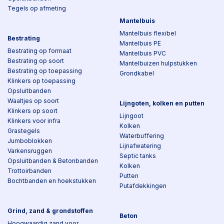
Tegels op afmeting
Mantelbuis
Mantelbuis flexibel
Bestrating
Mantelbuis PE
Bestrating op formaat
Mantelbuis PVC
Bestrating op soort
Mantelbuizen hulpstukken
Bestrating op toepassing
Grondkabel
Klinkers op toepassing
Opsluitbanden
Waaltjes op soort
Lijngoten, kolken en putten
Klinkers op soort
Lijngoot
Klinkers voor infra
Kolken
Grastegels
Waterbuffering
Jumboblokken
Lijnafwatering
Varkensruggen
Septic tanks
Opsluitbanden & Betonbanden
Kolken
Trottoirbanden
Putten
Bochtbanden en hoekstukken
Putafdekkingen
Grind, zand & grondstoffen
Beton
Hoogwaardig zand voor