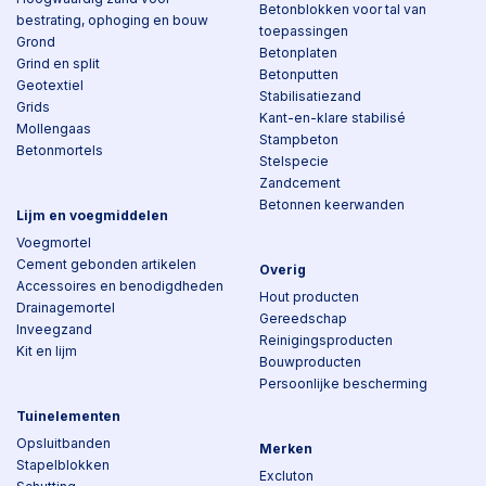
Betonblokken voor tal van
bestrating, ophoging en bouw
toepassingen
Grond
Betonplaten
Grind en split
Betonputten
Geotextiel
Stabilisatiezand
Grids
Kant-en-klare stabilisé
Mollengaas
Stampbeton
Betonmortels
Stelspecie
Zandcement
Betonnen keerwanden
Lijm en voegmiddelen
Voegmortel
Cement gebonden artikelen
Overig
Accessoires en benodigdheden
Hout producten
Drainagemortel
Gereedschap
Inveegzand
Reinigingsproducten
Kit en lijm
Bouwproducten
Persoonlijke bescherming
Tuinelementen
Opsluitbanden
Merken
Stapelblokken
Excluton