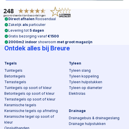
Direct afhalen
Roosendaal
Zakelijk
als
particulier
Levering tot
5 dagen
Gratis bezorging vanaf
€1500
2000m2 indoor
showroom
met groot magazijn
Ontdek alles bij Breure
Tegels
Tyleen
Tuintegels
Tyleen slang
Betontegels
Tyleen koppeling
Terrastegels
Tyleen hulpstukken
Tuintegels op soort of kleur
Tyleen op diameter
Betontegels op soort of kleur
Elektrolas
Terrastegels op soort of kleur
Keramische tegels
Keramische tegels op afmeting
Drainage
Keramische tegel op soort of
Drainagebuis & drainageslang
kleur
Drainage hulpstukken
Opsluitbanden