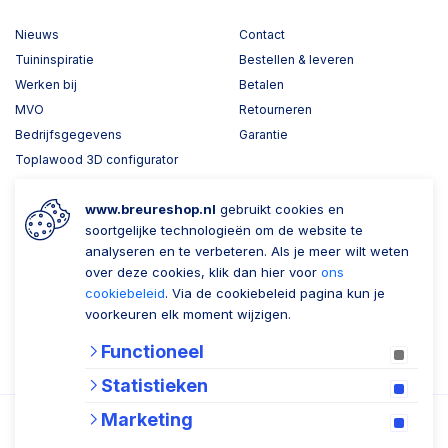
Nieuws
Contact
Tuininspiratie
Bestellen & leveren
Werken bij
Betalen
MVO
Retourneren
Bedrijfsgegevens
Garantie
Toplawood 3D configurator
Kijk mee met Breure
www.breureshop.nl
gebruikt cookies en
Wil je ons volgen?
Zaken doen met Breure
soortgelijke technologieën om de website te
analyseren en te verbeteren. Als je meer wilt weten
Zakelijk bestellen
over deze cookies, klik dan hier voor
ons
cookiebeleid
. Via de cookiebeleid pagina kun je
Account aanmaken
voorkeuren elk moment wijzigen.
Nieuwsbrief
Functioneel
Verzenden
Statistieken
Marketing