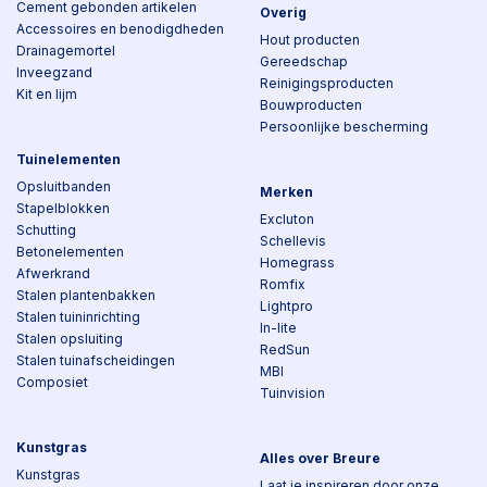
Cement gebonden artikelen
Overig
Accessoires en benodigdheden
Hout producten
Drainagemortel
Gereedschap
Inveegzand
Reinigingsproducten
Kit en lijm
Bouwproducten
Persoonlijke bescherming
Tuinelementen
Opsluitbanden
Merken
Stapelblokken
Excluton
Schutting
Schellevis
Betonelementen
Homegrass
Afwerkrand
Romfix
Stalen plantenbakken
Lightpro
Stalen tuininrichting
In-lite
Stalen opsluiting
RedSun
Stalen tuinafscheidingen
MBI
Composiet
Tuinvision
Kunstgras
Alles over Breure
Kunstgras
Laat je inspireren door onze