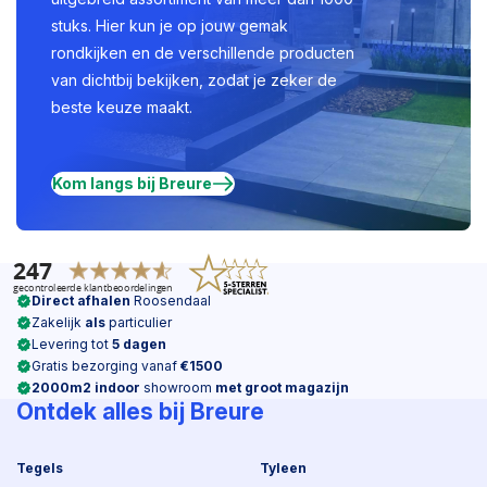
stuks. Hier kun je op jouw gemak
rondkijken en de verschillende producten
van dichtbij bekijken, zodat je zeker de
beste keuze maakt.
Kom langs bij Breure
Direct afhalen
Roosendaal
Zakelijk
als
particulier
Levering tot
5 dagen
Gratis bezorging vanaf
€1500
2000m2 indoor
showroom
met groot magazijn
Ontdek alles bij Breure
Tegels
Tyleen