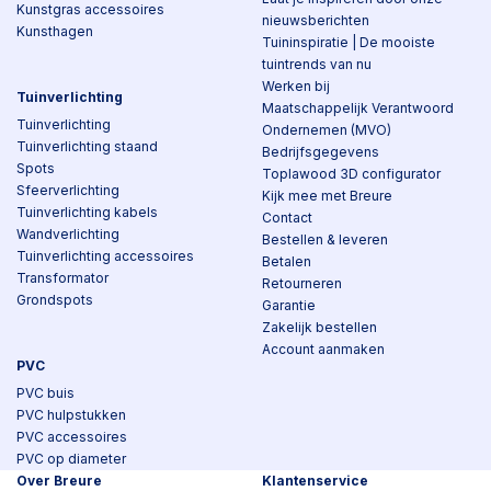
Kunstgras accessoires
nieuwsberichten
Kunsthagen
Tuininspiratie | De mooiste
tuintrends van nu
Werken bij
Tuinverlichting
Maatschappelijk Verantwoord
Tuinverlichting
Ondernemen (MVO)
Tuinverlichting staand
Bedrijfsgegevens
Spots
Toplawood 3D configurator
Sfeerverlichting
Kijk mee met Breure
Tuinverlichting kabels
Contact
Wandverlichting
Bestellen & leveren
Tuinverlichting accessoires
Betalen
Transformator
Retourneren
Grondspots
Garantie
Zakelijk bestellen
Account aanmaken
PVC
PVC buis
PVC hulpstukken
PVC accessoires
PVC op diameter
Over Breure
Klantenservice