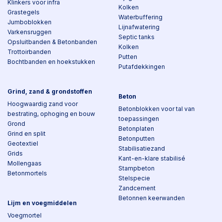
Klinkers voor infra
Kolken
Grastegels
Waterbuffering
Jumboblokken
Lijnafwatering
Varkensruggen
Septic tanks
Opsluitbanden & Betonbanden
Kolken
Trottoirbanden
Putten
Bochtbanden en hoekstukken
Putafdekkingen
Grind, zand & grondstoffen
Beton
Hoogwaardig zand voor
Betonblokken voor tal van
bestrating, ophoging en bouw
toepassingen
Grond
Betonplaten
Grind en split
Betonputten
Geotextiel
Stabilisatiezand
Grids
Kant-en-klare stabilisé
Mollengaas
Stampbeton
Betonmortels
Stelspecie
Zandcement
Betonnen keerwanden
Lijm en voegmiddelen
Voegmortel