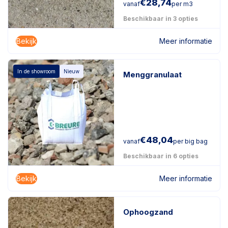
€
28,74
vanaf
per m3
Beschikbaar in 3 opties
Bekijk
Meer informatie
In de showroom
Nieuw
Menggranulaat
€
48,04
vanaf
per big bag
Beschikbaar in 6 opties
Bekijk
Meer informatie
Ophoogzand