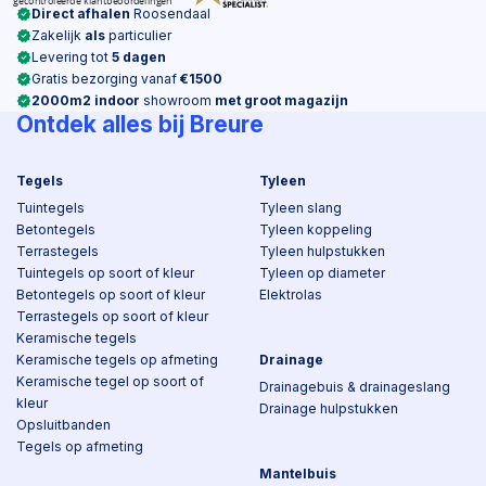
Direct afhalen
Roosendaal
Zakelijk
als
particulier
Levering tot
5 dagen
Gratis bezorging vanaf
€1500
2000m2 indoor
showroom
met groot magazijn
Ontdek alles bij Breure
Tegels
Tyleen
Tuintegels
Tyleen slang
Betontegels
Tyleen koppeling
Terrastegels
Tyleen hulpstukken
Tuintegels op soort of kleur
Tyleen op diameter
Betontegels op soort of kleur
Elektrolas
Terrastegels op soort of kleur
Keramische tegels
Keramische tegels op afmeting
Drainage
Keramische tegel op soort of
Drainagebuis & drainageslang
kleur
Drainage hulpstukken
Opsluitbanden
Tegels op afmeting
Mantelbuis