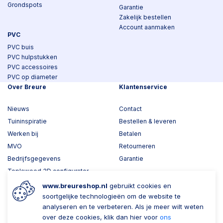
Grondspots
Garantie
Zakelijk bestellen
Account aanmaken
PVC
PVC buis
PVC hulpstukken
PVC accessoires
PVC op diameter
Over Breure
Klantenservice
Nieuws
Contact
Tuininspiratie
Bestellen & leveren
Werken bij
Betalen
MVO
Retourneren
Bedrijfsgegevens
Garantie
Toplawood 3D configurator
Kijk mee met Breure
www.breureshop.nl
gebruikt cookies en
soortgelijke technologieën om de website te
Wil je ons volgen?
Zaken doen met Breure
analyseren en te verbeteren. Als je meer wilt weten
over deze cookies, klik dan hier voor
ons