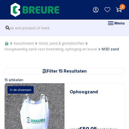
0
Menu
Assortiment
Grind, zand & grondstoffen
Hoogwaardig zand voor bestrating, ophoging en bouw
M3D zand
Filter 15 Resultaten
15
artikelen
In de showroom
Ophoogzand
€
50,05