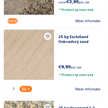
€
3,95
vanaf
per zak
Product op voorraad
Bekijk
Meer informatie
25 kg ExcluSand
Onkruidvrij zand
€
9,95
per zak
Product op voorraad
Meer informatie
25 kg Voegzand 1-2