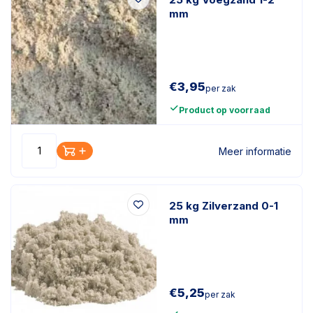
mm
€
3,95
per zak
Product op voorraad
Meer informatie
25 kg Zilverzand 0-1
mm
€
5,25
per zak