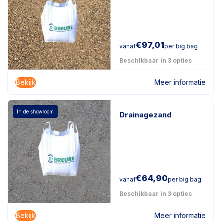
€
97,01
vanaf
per big bag
Beschikbaar in 3 opties
Bekijk
Meer informatie
In de showroom
Drainagezand
€
64,90
vanaf
per big bag
Beschikbaar in 3 opties
Bekijk
Meer informatie