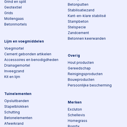
Grind en split
Betonputten
Geotextiel
Stabilisatiezand
Grids
Kant-en-klare stabilisé
Mollengaas
Stampbeton
Betonmortels
Stelspecie
Zandcement
Betonnen keerwanden
Lijm en voegmiddelen
Voegmortel
Cement gebonden artikelen
Overig
Accessoires en benodigdheden
Hout producten
Drainagemortel
Gereedschap
Inveegzand
Reinigingsproducten
Kit en lijm
Bouwproducten
Persoonlijke bescherming
Tuinelementen
Opsluitbanden
Merken
Stapelblokken
Excluton
Schutting
Schellevis
Betonelementen
Homegrass
Afwerkrand
Romfix