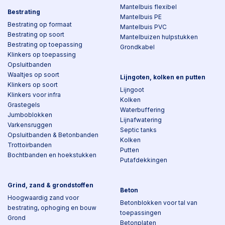
Mantelbuis flexibel
Bestrating
Mantelbuis PE
Bestrating op formaat
Mantelbuis PVC
Bestrating op soort
Mantelbuizen hulpstukken
Bestrating op toepassing
Grondkabel
Klinkers op toepassing
Opsluitbanden
Waaltjes op soort
Lijngoten, kolken en putten
Klinkers op soort
Lijngoot
Klinkers voor infra
Kolken
Grastegels
Waterbuffering
Jumboblokken
Lijnafwatering
Varkensruggen
Septic tanks
Opsluitbanden & Betonbanden
Kolken
Trottoirbanden
Putten
Bochtbanden en hoekstukken
Putafdekkingen
Grind, zand & grondstoffen
Beton
Hoogwaardig zand voor
Betonblokken voor tal van
bestrating, ophoging en bouw
toepassingen
Grond
Betonplaten