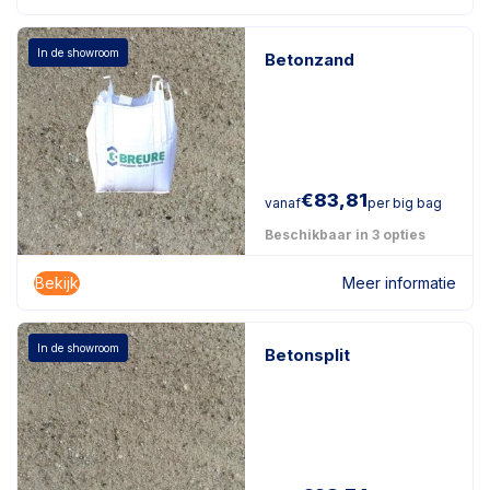
In de showroom
Betonzand
€
83,81
vanaf
per big bag
Beschikbaar in 3 opties
Bekijk
Meer informatie
In de showroom
Betonsplit