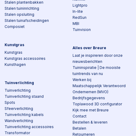
Stalen plantenbakken
Lightpro
Stalen tuininrichting
In-lite
Stalen opsluiting
RedSun
Stalen tuinafscheidingen
MBI
Composiet
Tuinvision
Kunstgras
Alles over Breure
Kunstgras
Laat je inspireren door onze
Kunstgras accessoires
nieuwsberichten
Kunsthagen
Tuininspiratie | De mooiste
tuintrends van nu
Werken bij
Tuinverlichting
Maatschappelijk Verantwoord
Tuinverlichting
Ondernemen (MVO)
Tuinverlichting staand
Bedrijfsgegevens
Spots
Toplawood 3D configurator
Sfeerverlichting
Kijk mee met Breure
Tuinverlichting kabels
Contact
Wandverlichting
Bestellen & leveren
Tuinverlichting accessoires
Betalen
Transformator
Retourneren