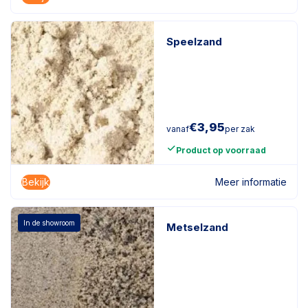
Speelzand
€
3,95
vanaf
per zak
Product op voorraad
Bekijk
Meer informatie
In de showroom
Metselzand