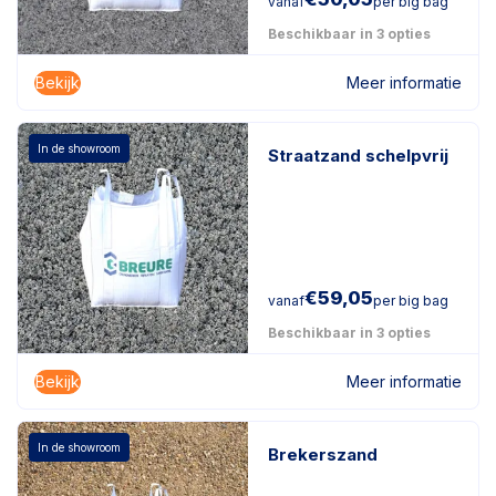
vanaf
per big bag
Beschikbaar in 3 opties
Bekijk
Meer informatie
In de showroom
Straatzand schelpvrij
€
59,05
vanaf
per big bag
Beschikbaar in 3 opties
Bekijk
Meer informatie
In de showroom
Brekerszand