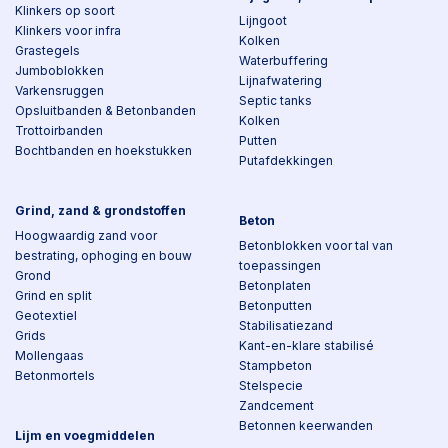
Klinkers op soort
Lijngoot
Klinkers voor infra
Kolken
Grastegels
Waterbuffering
Jumboblokken
Lijnafwatering
Varkensruggen
Septic tanks
Opsluitbanden & Betonbanden
Kolken
Trottoirbanden
Putten
Bochtbanden en hoekstukken
Putafdekkingen
Grind, zand & grondstoffen
Beton
Hoogwaardig zand voor
Betonblokken voor tal van
bestrating, ophoging en bouw
toepassingen
Grond
Betonplaten
Grind en split
Betonputten
Geotextiel
Stabilisatiezand
Grids
Kant-en-klare stabilisé
Mollengaas
Stampbeton
Betonmortels
Stelspecie
Zandcement
Betonnen keerwanden
Lijm en voegmiddelen