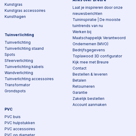
Kunstgras
Laat je inspireren door onze
Kunstgras accessoires
nieuwsberichten
Kunsthagen
Tuininspiratie | De mooiste
tuintrends van nu
Werken bij
Tuinverlichting
Maatschappelijk Verantwoord
Tuinverlichting
Ondernemen (MVO)
Tuinverlichting staand
Bedrijfsgegevens
Spots
Toplawood 3D configurator
Sfeerverlichting
Kijk mee met Breure
Tuinverlichting kabels
Contact
Wandverlichting
Bestellen & leveren
Tuinverlichting accessoires
Betalen
Transformator
Retourneren
Grondspots
Garantie
Zakelijk bestellen
Account aanmaken
PVC
PVC buis
PVC hulpstukken
PVC accessoires
PVC op diameter