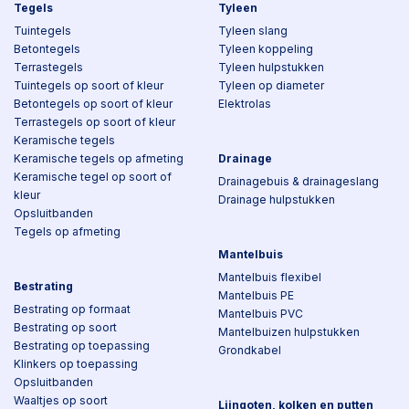
Tegels
Tyleen
Tuintegels
Tyleen slang
Betontegels
Tyleen koppeling
Terrastegels
Tyleen hulpstukken
Tuintegels op soort of kleur
Tyleen op diameter
Betontegels op soort of kleur
Elektrolas
Terrastegels op soort of kleur
Keramische tegels
Keramische tegels op afmeting
Drainage
Keramische tegel op soort of
Drainagebuis & drainageslang
kleur
Drainage hulpstukken
Opsluitbanden
Tegels op afmeting
Mantelbuis
Mantelbuis flexibel
Bestrating
Mantelbuis PE
Bestrating op formaat
Mantelbuis PVC
Bestrating op soort
Mantelbuizen hulpstukken
Bestrating op toepassing
Grondkabel
Klinkers op toepassing
Opsluitbanden
Waaltjes op soort
Lijngoten, kolken en putten