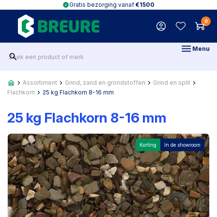
Gratis bezorging vanaf
€1500
0
Menu
Assortiment
Grind, zand en grondstoffen
Grind en split
Flachkorn
25 kg Flachkorn 8-16 mm
25 kg Flachkorn 8-16 mm
Korting
In de showroom