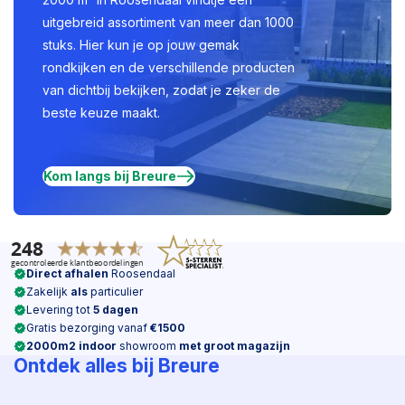
uitgebreid assortiment van meer dan 1000
stuks. Hier kun je op jouw gemak
rondkijken en de verschillende producten
van dichtbij bekijken, zodat je zeker de
beste keuze maakt.
Kom langs bij Breure
Direct afhalen
Roosendaal
Zakelijk
als
particulier
Levering tot
5 dagen
Gratis bezorging vanaf
€1500
2000m2 indoor
showroom
met groot magazijn
Ontdek alles bij Breure