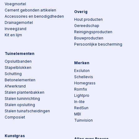
Voegmortel
Cement gebonden artikelen
Overig
Accessoires en benodigdheden
Hout producten
Drainagemortel
Gereedschap
Inveegzand
Reinigingsproducten
Kit en lijm
Bouwproducten
Persoonlijke bescherming
Tuinelementen
Opsluitbanden
Merken
Stapelblokken
Excluton
Schutting
Schellevis
Betonelementen
Homegrass
Afwerkrand
Romfix
Stalen plantenbakken
Lightpro
Stalen tuininrichting
In-lite
Stalen opsluiting
RedSun
Stalen tuinafscheidingen
MBI
Composiet
Tuinvision
Kunstgras
Alles over Breure