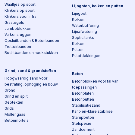
Waaltjes op soort
Lijngoten, kolken en putten
Klinkers op soort
Lijngoot
Klinkers voor infra
Kolken
Grastegels
Waterbuffering
Jumboblokken
Lijnafwatering
Varkensruggen
Septic tanks
Opsluitbanden & Betonbanden
Kolken
Trottoirbanden
Putten
Bochtbanden en hoekstukken
Putafdekkingen
Grind, zand & grondstoffen
Beton
Hoogwaardig zand voor
Betonblokken voor tal van
bestrating, ophoging en bouw
toepassingen
Grond
Betonplaten
Grind en split
Betonputten
Geotextiel
Stabilisatiezand
Grids
Kant-en-klare stabilisé
Mollengaas
Stampbeton
Betonmortels
Stelspecie
Zandcement