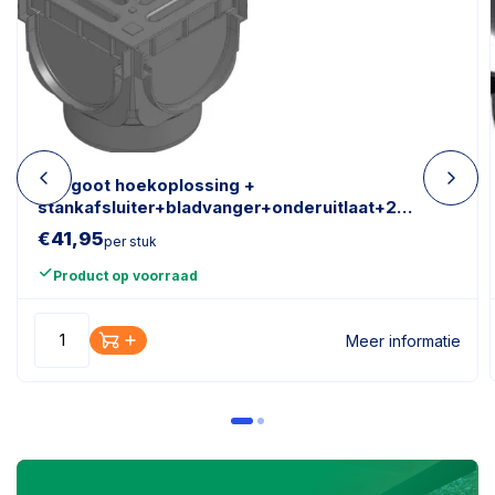
Topgoot hoekoplossing +
stankafsluiter+bladvanger+onderuitlaat+2
sluitstukken (44346)
€
41,95
per stuk
Product op voorraad
Meer informatie