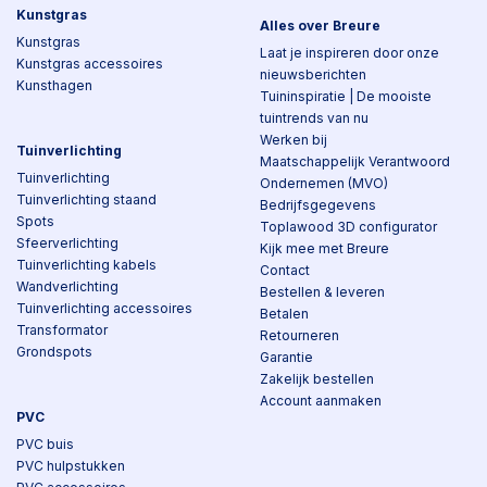
Kunstgras
Alles over Breure
Kunstgras
Laat je inspireren door onze
Kunstgras accessoires
nieuwsberichten
Kunsthagen
Tuininspiratie | De mooiste
tuintrends van nu
Werken bij
Tuinverlichting
Maatschappelijk Verantwoord
Tuinverlichting
Ondernemen (MVO)
Tuinverlichting staand
Bedrijfsgegevens
Spots
Toplawood 3D configurator
Sfeerverlichting
Kijk mee met Breure
Tuinverlichting kabels
Contact
Wandverlichting
Bestellen & leveren
Tuinverlichting accessoires
Betalen
Transformator
Retourneren
Grondspots
Garantie
Zakelijk bestellen
Account aanmaken
PVC
PVC buis
PVC hulpstukken