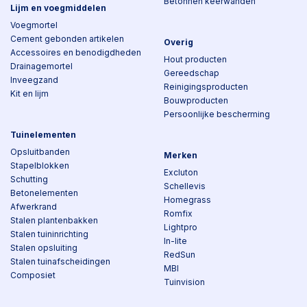
Betonnen keerwanden
Lijm en voegmiddelen
Voegmortel
Cement gebonden artikelen
Overig
Accessoires en benodigdheden
Hout producten
Drainagemortel
Gereedschap
Inveegzand
Reinigingsproducten
Kit en lijm
Bouwproducten
Persoonlijke bescherming
Tuinelementen
Opsluitbanden
Merken
Stapelblokken
Excluton
Schutting
Schellevis
Betonelementen
Homegrass
Afwerkrand
Romfix
Stalen plantenbakken
Lightpro
Stalen tuininrichting
In-lite
Stalen opsluiting
RedSun
Stalen tuinafscheidingen
MBI
Composiet
Tuinvision