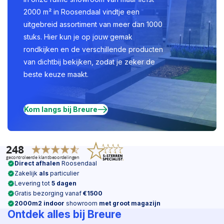
2000 m² in Roosendaal vindtje een
uitgebreid assortiment van meer dan 1000
stuks. Hier kun je op jouw gemak
rondkijken en de verschillende producten
van dichtbij bekijken, zodat je zeker de
beste keuze maakt.
Kom langs bij Breure
Direct afhalen
Roosendaal
Zakelijk
als
particulier
Levering tot
5 dagen
Gratis bezorging vanaf
€1500
2000m2 indoor
showroom
met groot magazijn
Ontdek alles bij Breure