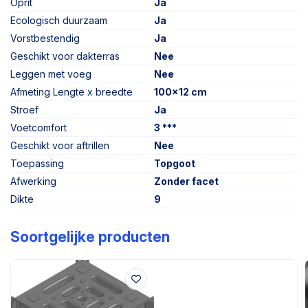
Oprit
Ja
Ecologisch duurzaam
Ja
Vorstbestendig
Ja
Geschikt voor dakterras
Nee
Leggen met voeg
Nee
Afmeting Lengte x breedte
100x12 cm
Stroef
Ja
Voetcomfort
3 ***
Geschikt voor aftrillen
Nee
Toepassing
Topgoot
Afwerking
Zonder facet
Dikte
9
Soortgelijke producten