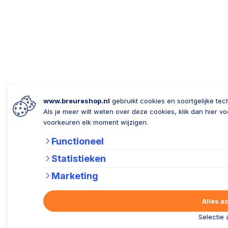
www.breureshop.nl
gebruikt cookies en soortgelijke te
Als je meer wilt weten over deze cookies, klik dan hier v
voorkeuren elk moment wijzigen.
Functioneel
Statistieken
Marketing
Alles a
Selectie