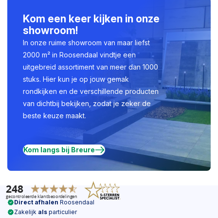
Kom een keer kijken in onze
showroom!
In onze ruime showroom van maar liefst
2000 m² in Roosendaal vindtje een
uitgebreid assortiment van meer dan 1000
stuks. Hier kun je op jouw gemak
rondkijken en de verschillende producten
van dichtbij bekijken, zodat je zeker de
beste keuze maakt.
Kom langs bij Breure
Direct afhalen
Roosendaal
Zakelijk
als
particulier