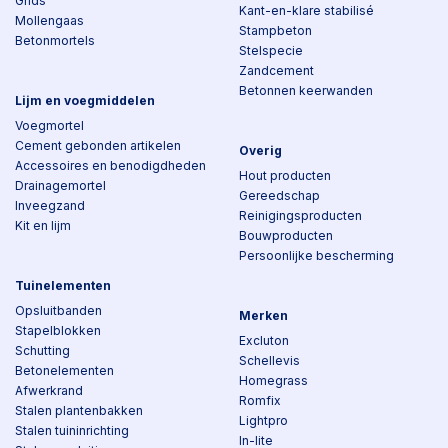
Grids
Kant-en-klare stabilisé
Mollengaas
Stampbeton
Betonmortels
Stelspecie
Zandcement
Betonnen keerwanden
Lijm en voegmiddelen
Voegmortel
Cement gebonden artikelen
Overig
Accessoires en benodigdheden
Hout producten
Drainagemortel
Gereedschap
Inveegzand
Reinigingsproducten
Kit en lijm
Bouwproducten
Persoonlijke bescherming
Tuinelementen
Opsluitbanden
Merken
Stapelblokken
Excluton
Schutting
Schellevis
Betonelementen
Homegrass
Afwerkrand
Romfix
Stalen plantenbakken
Lightpro
Stalen tuininrichting
In-lite