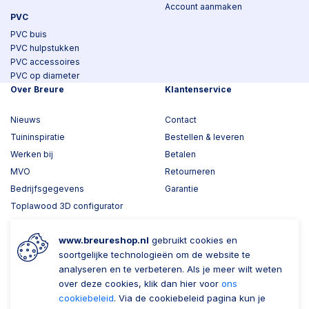
Account aanmaken
PVC
PVC buis
PVC hulpstukken
PVC accessoires
PVC op diameter
Over Breure
Klantenservice
Nieuws
Contact
Tuininspiratie
Bestellen & leveren
Werken bij
Betalen
MVO
Retourneren
Bedrijfsgegevens
Garantie
Toplawood 3D configurator
Kijk mee met Breure
www.breureshop.nl
gebruikt cookies en
Wil je ons volgen?
Zaken doen met Breure
soortgelijke technologieën om de website te
analyseren en te verbeteren. Als je meer wilt weten
Zakelijk bestellen
over deze cookies, klik dan hier voor
ons
cookiebeleid
. Via de cookiebeleid pagina kun je
Account aanmaken