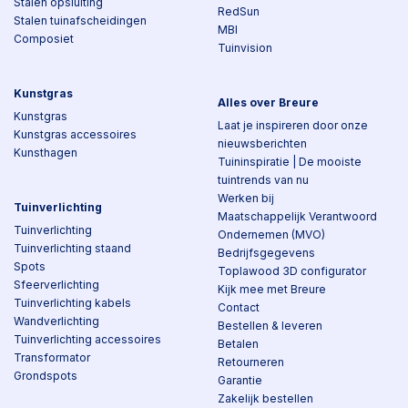
Stalen opsluiting
RedSun
Stalen tuinafscheidingen
MBI
Composiet
Tuinvision
Kunstgras
Alles over Breure
Kunstgras
Laat je inspireren door onze
Kunstgras accessoires
nieuwsberichten
Kunsthagen
Tuininspiratie | De mooiste
tuintrends van nu
Werken bij
Tuinverlichting
Maatschappelijk Verantwoord
Tuinverlichting
Ondernemen (MVO)
Tuinverlichting staand
Bedrijfsgegevens
Spots
Toplawood 3D configurator
Sfeerverlichting
Kijk mee met Breure
Tuinverlichting kabels
Contact
Wandverlichting
Bestellen & leveren
Tuinverlichting accessoires
Betalen
Transformator
Retourneren
Grondspots
Garantie
Zakelijk bestellen