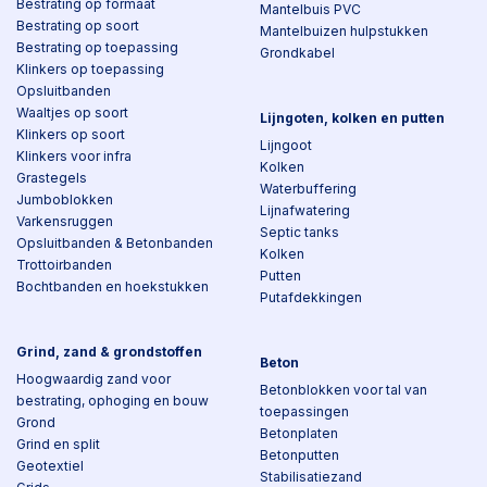
Bestrating op formaat
Mantelbuis PVC
Bestrating op soort
Mantelbuizen hulpstukken
Bestrating op toepassing
Grondkabel
Klinkers op toepassing
Opsluitbanden
Waaltjes op soort
Lijngoten, kolken en putten
Klinkers op soort
Lijngoot
Klinkers voor infra
Kolken
Grastegels
Waterbuffering
Jumboblokken
Lijnafwatering
Varkensruggen
Septic tanks
Opsluitbanden & Betonbanden
Kolken
Trottoirbanden
Putten
Bochtbanden en hoekstukken
Putafdekkingen
Grind, zand & grondstoffen
Beton
Hoogwaardig zand voor
Betonblokken voor tal van
bestrating, ophoging en bouw
toepassingen
Grond
Betonplaten
Grind en split
Betonputten
Geotextiel
Stabilisatiezand