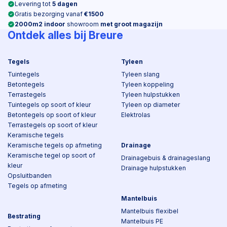
Levering tot
5 dagen
Gratis bezorging vanaf
€1500
2000m2 indoor
showroom
met groot magazijn
Ontdek alles bij Breure
Tegels
Tyleen
Tuintegels
Tyleen slang
Betontegels
Tyleen koppeling
Terrastegels
Tyleen hulpstukken
Tuintegels op soort of kleur
Tyleen op diameter
Betontegels op soort of kleur
Elektrolas
Terrastegels op soort of kleur
Keramische tegels
Keramische tegels op afmeting
Drainage
Keramische tegel op soort of
Drainagebuis & drainageslang
kleur
Drainage hulpstukken
Opsluitbanden
Tegels op afmeting
Mantelbuis
Mantelbuis flexibel
Bestrating
Mantelbuis PE