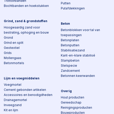
Trottoirbanden
Putten
Bochtbanden en hoekstukken
Putafdekkingen
Grind, zand & grondstoffen
Beton
Hoogwaardig zand voor
Betonblokken voor tal van
bestrating, ophoging en bouw
toepassingen
Grond
Betonplaten
Grind en split
Betonputten
Geotextiel
Stabilisatiezand
Grids
Kant-en-klare stabilisé
Mollengaas
Stampbeton
Betonmortels
Stelspecie
Zandcement
Betonnen keerwanden
Lijm en voegmiddelen
Voegmortel
Cement gebonden artikelen
Overig
Accessoires en benodigdheden
Hout producten
Drainagemortel
Gereedschap
Inveegzand
Reinigingsproducten
Kit en lijm
Bouwproducten