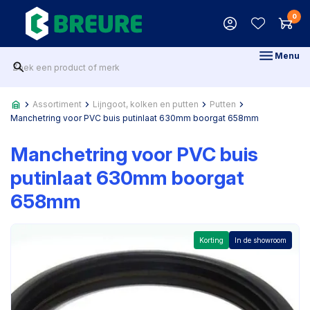
0
Menu
Assortiment
Lijngoot, kolken en putten
Putten
Manchetring voor PVC buis putinlaat 630mm boorgat 658mm
Manchetring voor PVC buis
putinlaat 630mm boorgat
658mm
Korting
In de showroom