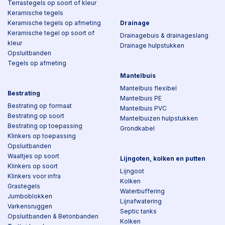
Terrastegels op soort of kleur
Keramische tegels
Keramische tegels op afmeting
Drainage
Keramische tegel op soort of
Drainagebuis & drainageslang
kleur
Drainage hulpstukken
Opsluitbanden
Tegels op afmeting
Mantelbuis
Mantelbuis flexibel
Bestrating
Mantelbuis PE
Bestrating op formaat
Mantelbuis PVC
Bestrating op soort
Mantelbuizen hulpstukken
Bestrating op toepassing
Grondkabel
Klinkers op toepassing
Opsluitbanden
Waaltjes op soort
Lijngoten, kolken en putten
Klinkers op soort
Lijngoot
Klinkers voor infra
Kolken
Grastegels
Waterbuffering
Jumboblokken
Lijnafwatering
Varkensruggen
Septic tanks
Opsluitbanden & Betonbanden
Kolken