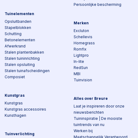
Persoonlijke bescherming
Tuinelementen
Opsluitbanden
Merken
Stapelblokken
Excluton
Schutting
Schellevis
Betonelementen
Homegrass
Afwerkrand
Romfix
Stalen plantenbakken
Lightpro
Stalen tuininrichting
In-lite
Stalen opsluiting
RedSun
Stalen tuinafscheidingen
MBI
Composiet
Tuinvision
Kunstgras
Alles over Breure
Kunstgras
Laat je inspireren door onze
Kunstgras accessoires
nieuwsberichten
Kunsthagen
Tuininspiratie | De mooiste
tuintrends van nu
Werken bij
Tuinverlichting
Maatschappelijk Verantwoord