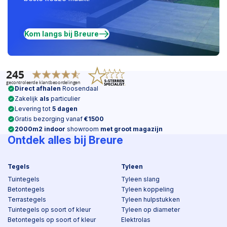
Kom langs bij Breure
Direct afhalen
Roosendaal
Zakelijk
als
particulier
Levering tot
5 dagen
Gratis bezorging vanaf
€1500
2000m2 indoor
showroom
met groot magazijn
Ontdek alles bij Breure
Tegels
Tyleen
Tuintegels
Tyleen slang
Betontegels
Tyleen koppeling
Terrastegels
Tyleen hulpstukken
Tuintegels op soort of kleur
Tyleen op diameter
Betontegels op soort of kleur
Elektrolas