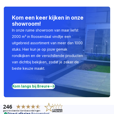
Kom een keer kijken in onze
showroom!
In onze ruime showroom van maar liefst
2000 m² in Roosendaal vindtje een
uitgebreid assortiment van meer dan 1000
stuks. Hier kun je op jouw gemak
rondkijken en de verschillende producten
van dichtbij bekijken, zodat je zeker de
beste keuze maakt.
Kom langs bij Breure
Direct afhalen
Roosendaal