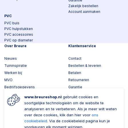
Garantie
Zakelijk bestellen
Account aanmaken
PVC
PVC buis
PVC hulpstukken
PVC accessoires
PVC op diameter
Over Breure
Klantenservice
Nieuws
Contact
Tuininspiratie
Bestellen & leveren
Werken bij
Betalen
MVO
Retourneren
Bedrijfsgegevens
Garantie
Toplawood 3D configurator
www.breureshop.nl
gebruikt cookies en
Kijk mee met Breure
soortgelijke technologieën om de website te
analyseren en te verbeteren. Als je meer wilt weten
Wil je ons volgen?
Zaken doen met Breure
over deze cookies, klik dan hier voor
ons
cookiebeleid
. Via de cookiebeleid pagina kun je
Zakelijk bestellen
voorkeuren elk moment wijzigen.