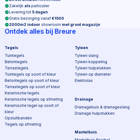
Zakelijk
als
particulier
Levering tot
5 dagen
Gratis bezorging vanaf
€1500
2000m2 indoor
showroom
met groot magazijn
Ontdek alles bij Breure
Tegels
Tyleen
Tuintegels
Tyleen slang
Betontegels
Tyleen koppeling
Terrastegels
Tyleen hulpstukken
Tuintegels op soort of kleur
Tyleen op diameter
Betontegels op soort of kleur
Elektrolas
Terrastegels op soort of kleur
Keramische tegels
Keramische tegels op afmeting
Drainage
Keramische tegel op soort of
Drainagebuis & drainageslang
kleur
Drainage hulpstukken
Opsluitbanden
Tegels op afmeting
Mantelbuis
Mantelbuis flexibel