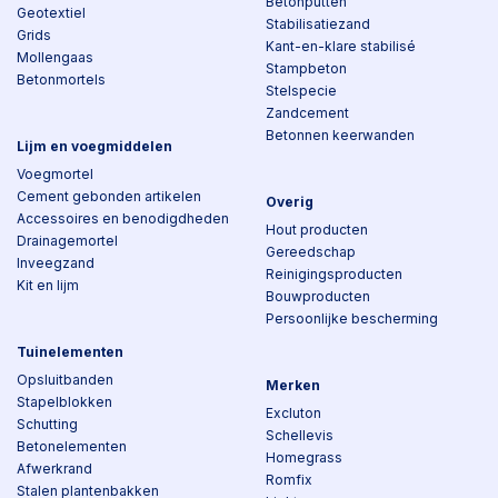
Betonputten
Geotextiel
Stabilisatiezand
Grids
Kant-en-klare stabilisé
Mollengaas
Stampbeton
Betonmortels
Stelspecie
Zandcement
Betonnen keerwanden
Lijm en voegmiddelen
Voegmortel
Cement gebonden artikelen
Overig
Accessoires en benodigdheden
Hout producten
Drainagemortel
Gereedschap
Inveegzand
Reinigingsproducten
Kit en lijm
Bouwproducten
Persoonlijke bescherming
Tuinelementen
Opsluitbanden
Merken
Stapelblokken
Excluton
Schutting
Schellevis
Betonelementen
Homegrass
Afwerkrand
Romfix
Stalen plantenbakken