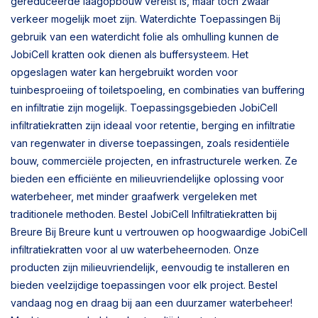
gereduceerde laagopbouw vereist is, maar toch zwaar
verkeer mogelijk moet zijn. Waterdichte Toepassingen Bij
gebruik van een waterdicht folie als omhulling kunnen de
JobiCell kratten ook dienen als buffersysteem. Het
opgeslagen water kan hergebruikt worden voor
tuinbesproeiing of toiletspoeling, en combinaties van buffering
en infiltratie zijn mogelijk. Toepassingsgebieden JobiCell
infiltratiekratten zijn ideaal voor retentie, berging en infiltratie
van regenwater in diverse toepassingen, zoals residentiële
bouw, commerciële projecten, en infrastructurele werken. Ze
bieden een efficiënte en milieuvriendelijke oplossing voor
waterbeheer, met minder graafwerk vergeleken met
traditionele methoden. Bestel JobiCell Infiltratiekratten bij
Breure Bij Breure kunt u vertrouwen op hoogwaardige JobiCell
infiltratiekratten voor al uw waterbeheernoden. Onze
producten zijn milieuvriendelijk, eenvoudig te installeren en
bieden veelzijdige toepassingen voor elk project. Bestel
vandaag nog en draag bij aan een duurzamer waterbeheer!