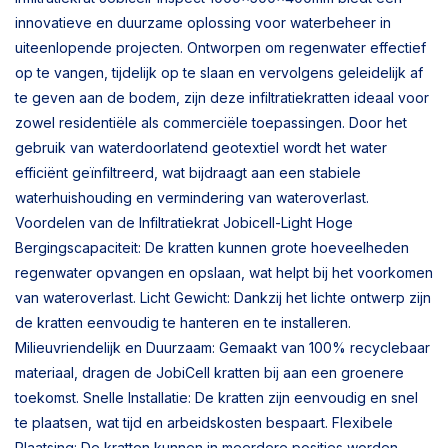
innovatieve en duurzame oplossing voor waterbeheer in
uiteenlopende projecten. Ontworpen om regenwater effectief
op te vangen, tijdelijk op te slaan en vervolgens geleidelijk af
te geven aan de bodem, zijn deze infiltratiekratten ideaal voor
zowel residentiële als commerciële toepassingen. Door het
gebruik van waterdoorlatend geotextiel wordt het water
efficiënt geïnfiltreerd, wat bijdraagt aan een stabiele
waterhuishouding en vermindering van wateroverlast.
Voordelen van de Infiltratiekrat Jobicell-Light Hoge
Bergingscapaciteit: De kratten kunnen grote hoeveelheden
regenwater opvangen en opslaan, wat helpt bij het voorkomen
van wateroverlast. Licht Gewicht: Dankzij het lichte ontwerp zijn
de kratten eenvoudig te hanteren en te installeren.
Milieuvriendelijk en Duurzaam: Gemaakt van 100% recyclebaar
materiaal, dragen de JobiCell kratten bij aan een groenere
toekomst. Snelle Installatie: De kratten zijn eenvoudig en snel
te plaatsen, wat tijd en arbeidskosten bespaart. Flexibele
Plaatsing: De kratten kunnen in meerdere posities worden