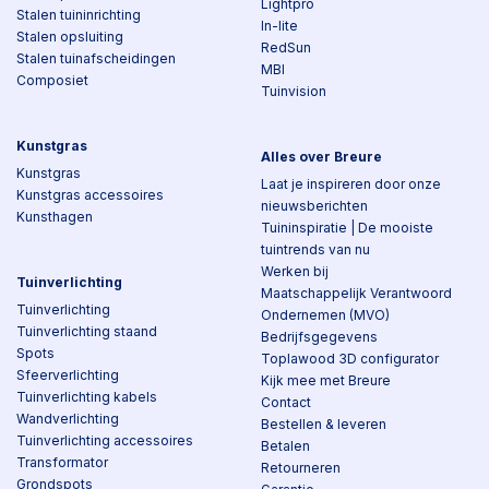
Lightpro
Stalen tuininrichting
In-lite
Stalen opsluiting
RedSun
Stalen tuinafscheidingen
MBI
Composiet
Tuinvision
Kunstgras
Alles over Breure
Kunstgras
Laat je inspireren door onze
Kunstgras accessoires
nieuwsberichten
Kunsthagen
Tuininspiratie | De mooiste
tuintrends van nu
Werken bij
Tuinverlichting
Maatschappelijk Verantwoord
Tuinverlichting
Ondernemen (MVO)
Tuinverlichting staand
Bedrijfsgegevens
Spots
Toplawood 3D configurator
Sfeerverlichting
Kijk mee met Breure
Tuinverlichting kabels
Contact
Wandverlichting
Bestellen & leveren
Tuinverlichting accessoires
Betalen
Transformator
Retourneren
Grondspots