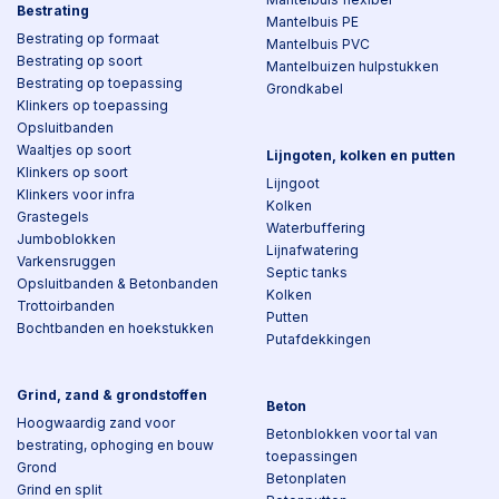
Bestrating
Mantelbuis PE
Bestrating op formaat
Mantelbuis PVC
Bestrating op soort
Mantelbuizen hulpstukken
Bestrating op toepassing
Grondkabel
Klinkers op toepassing
Opsluitbanden
Waaltjes op soort
Lijngoten, kolken en putten
Klinkers op soort
Lijngoot
Klinkers voor infra
Kolken
Grastegels
Waterbuffering
Jumboblokken
Lijnafwatering
Varkensruggen
Septic tanks
Opsluitbanden & Betonbanden
Kolken
Trottoirbanden
Putten
Bochtbanden en hoekstukken
Putafdekkingen
Grind, zand & grondstoffen
Beton
Hoogwaardig zand voor
Betonblokken voor tal van
bestrating, ophoging en bouw
toepassingen
Grond
Betonplaten
Grind en split