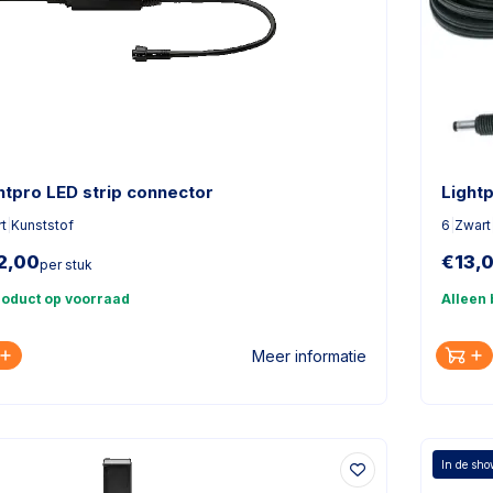
htpro LED strip connector
Light
t
|
Kunststof
6
|
Zwart
2,00
€
13,
per stuk
roduct op voorraad
Alleen
Meer informatie
In de sh