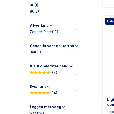
40
(1)
80
(2)
In de
Afwerking
Zonder facet
(19)
Geschikt voor dakterras
Ja
(66)
Kleur ondersteunend
(84)
Kwaliteit
(84)
Lig
con
Leggen met voeg
123
Nee
(24)