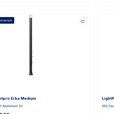
 showroom
htpro Erba Medium
Light
t
|
Aluminium
|
20
550
|
Zwa