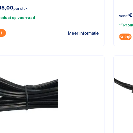
65,00
per stuk
€
vanaf
roduct op voorraad
Prod
Meer informatie
Bekijk