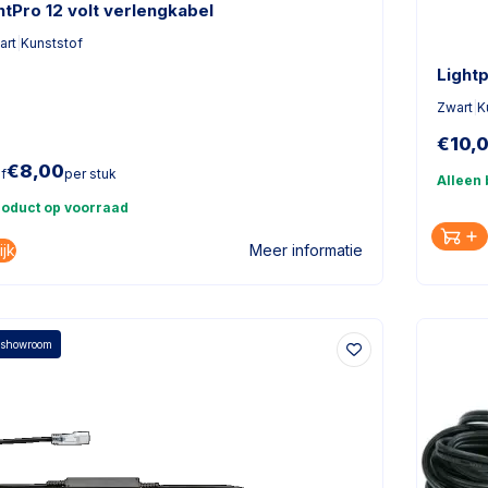
htPro 12 volt verlengkabel
art
|
Kunststof
Light
Zwart
|
K
€
10,
€
8,00
f
per stuk
Alleen
roduct op voorraad
ijk
Meer informatie
 showroom