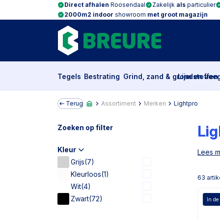
Direct afhalen
Roosendaal
Zakelijk
als
particulier
2000m2 indoor
showroom
met groot magazijn
Tegels
Bestrating
Grind, zand & grondstoffen
Lijm en voe
Terug
Assortiment
Merken
Lightpro
Lig
Zoeken op filter
Kleur
Lees 
Grijs
(7)
Kleurloos
(1)
63
artik
Wit
(4)
Zwart
(72)
In de