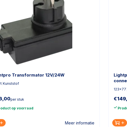
htpro Transformator 12V/24W
Light
conne
t
|
Kunststof
123x77
6,00
€
149
per stuk
roduct op voorraad
Prod
Meer informatie