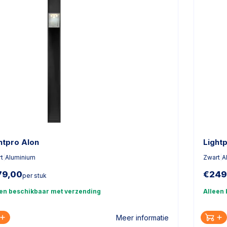
htpro Alon
Light
t
|
Aluminium
Zwart
|
A
79,00
€
249
per stuk
een beschikbaar met verzending
Alleen
Meer informatie