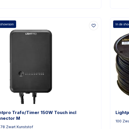
 showroom
In de sh
htpro Trafo/Timer 150W Touch incl
Light
nector M
100
|
Zwa
x78
|
Zwart
|
Kunststof