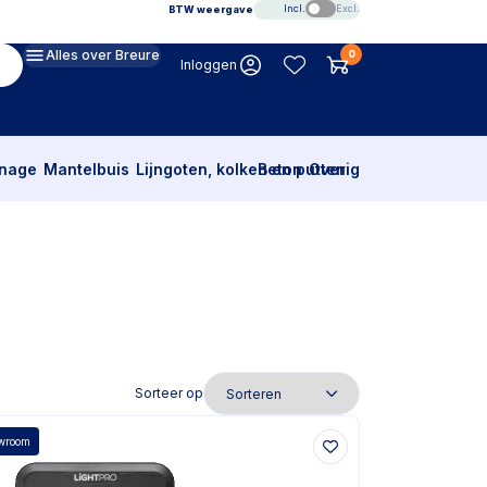
Incl.
Excl.
BTW weergave
Alles over Breure
0
Inloggen
inage
Mantelbuis
Lijngoten, kolken en putten
Beton
Overig
Sorteer op
owroom