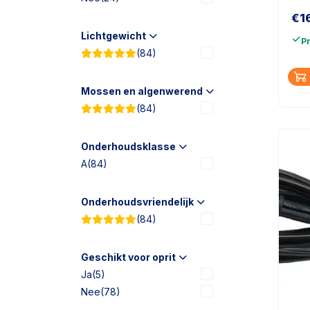
€
1
Lichtgewicht
P
(84)
Mossen en algenwerend
(84)
Onderhoudsklasse
A
(84)
Onderhoudsvriendelijk
(84)
Geschikt voor oprit
Ja
(5)
Nee
(78)