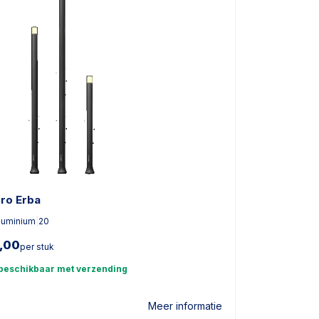
pro Erba
luminium
|
20
,00
per stuk
 beschikbaar met verzending
Meer informatie