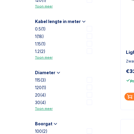
120
(1)
Toon meer
Kabel lengte in meter
0.5
(1)
1
(18)
1.15
(1)
1.2
(2)
Lig
Toon meer
Zwar
€
3
Diameter
115
(3)
P
120
(1)
20
(4)
30
(4)
Toon meer
Boorgat
100
(2)