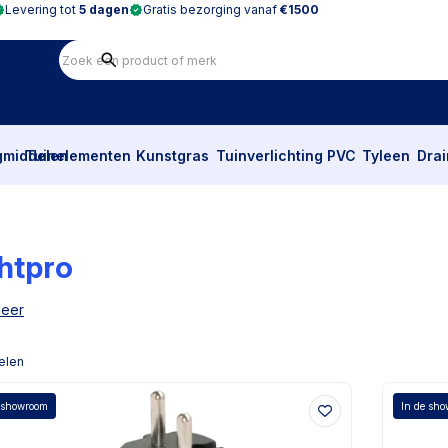
Levering tot
5 dagen
Gratis bezorging vanaf
€1500
gmiddelen
Tuinelementen
Kunstgras
Tuinverlichting
PVC
Tyleen
Dra
htpro
meer
elen
 showroom
In de sh