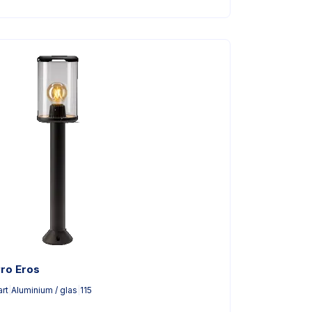
Pro Eros
rt
|
Aluminium / glas
|
115