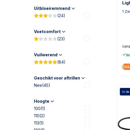
Lig
Uitbloeiremmend
1
|
Zw
(24)
Voetcomfort
(23)
vana
Vuilwerend
P
(84)
Bek
Geschikt voor aftrillen
Nee
(45)
In de
Hoogte
100
(1)
110
(2)
113
(1)