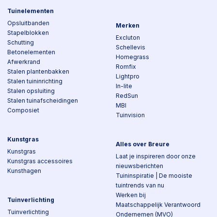
Tuinelementen
Opsluitbanden
Merken
Stapelblokken
Excluton
Schutting
Schellevis
Betonelementen
Homegrass
Afwerkrand
Romfix
Stalen plantenbakken
Lightpro
Stalen tuininrichting
In-lite
Stalen opsluiting
RedSun
Stalen tuinafscheidingen
MBI
Composiet
Tuinvision
Kunstgras
Alles over Breure
Kunstgras
Laat je inspireren door onze
Kunstgras accessoires
nieuwsberichten
Kunsthagen
Tuininspiratie | De mooiste
tuintrends van nu
Werken bij
Tuinverlichting
Maatschappelijk Verantwoord
Tuinverlichting
Ondernemen (MVO)