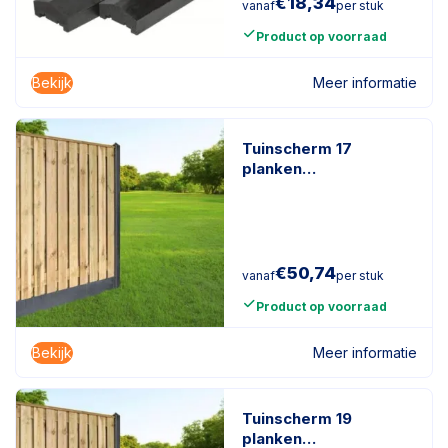
€
18,34
vanaf
per stuk
Product op voorraad
Bekijk
Meer informatie
Tuinscherm 17
planken
geïmpregneerd
naaldhout
€
50,74
vanaf
per stuk
Product op voorraad
Bekijk
Meer informatie
Tuinscherm 19
planken