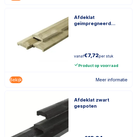
Afdeklat
geïmpregneerd
naaldhout
€
7,72
vanaf
per stuk
Product op voorraad
Bekijk
Meer informatie
Afdeklat zwart
gespoten