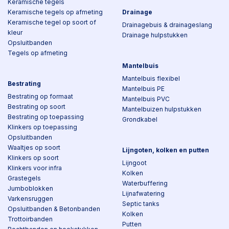
Keramische tegels
Keramische tegels op afmeting
Drainage
Keramische tegel op soort of
Drainagebuis & drainageslang
kleur
Drainage hulpstukken
Opsluitbanden
Tegels op afmeting
Mantelbuis
Mantelbuis flexibel
Bestrating
Mantelbuis PE
Bestrating op formaat
Mantelbuis PVC
Bestrating op soort
Mantelbuizen hulpstukken
Bestrating op toepassing
Grondkabel
Klinkers op toepassing
Opsluitbanden
Waaltjes op soort
Lijngoten, kolken en putten
Klinkers op soort
Lijngoot
Klinkers voor infra
Kolken
Grastegels
Waterbuffering
Jumboblokken
Lijnafwatering
Varkensruggen
Septic tanks
Opsluitbanden & Betonbanden
Kolken
Trottoirbanden
Putten