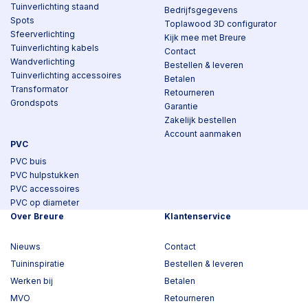
Tuinverlichting staand
Bedrijfsgegevens
Spots
Toplawood 3D configurator
Sfeerverlichting
Kijk mee met Breure
Tuinverlichting kabels
Contact
Wandverlichting
Bestellen & leveren
Tuinverlichting accessoires
Betalen
Transformator
Retourneren
Grondspots
Garantie
Zakelijk bestellen
Account aanmaken
PVC
PVC buis
PVC hulpstukken
PVC accessoires
PVC op diameter
Over Breure
Klantenservice
Nieuws
Contact
Tuininspiratie
Bestellen & leveren
Werken bij
Betalen
MVO
Retourneren