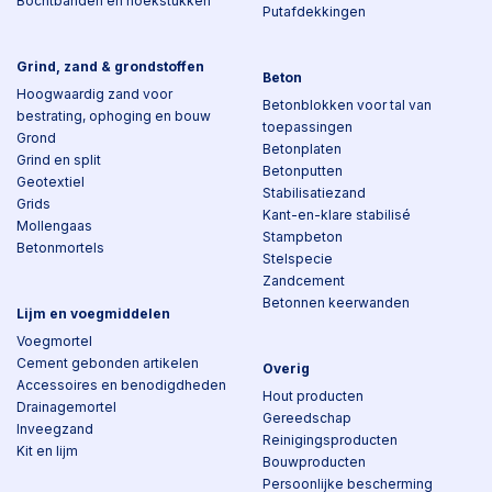
Bochtbanden en hoekstukken
Putafdekkingen
Grind, zand & grondstoffen
Beton
Hoogwaardig zand voor
Betonblokken voor tal van
bestrating, ophoging en bouw
toepassingen
Grond
Betonplaten
Grind en split
Betonputten
Geotextiel
Stabilisatiezand
Grids
Kant-en-klare stabilisé
Mollengaas
Stampbeton
Betonmortels
Stelspecie
Zandcement
Betonnen keerwanden
Lijm en voegmiddelen
Voegmortel
Cement gebonden artikelen
Overig
Accessoires en benodigdheden
Hout producten
Drainagemortel
Gereedschap
Inveegzand
Reinigingsproducten
Kit en lijm
Bouwproducten
Persoonlijke bescherming