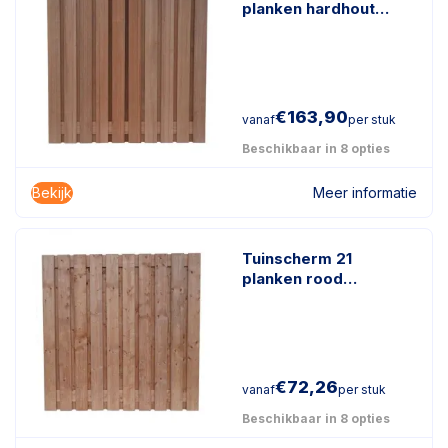
planken hardhout
keruing
€
163,90
vanaf
per stuk
Beschikbaar in 8 opties
Bekijk
Meer informatie
Tuinscherm 21
planken rood
geïmpregneerd hout
€
72,26
vanaf
per stuk
Beschikbaar in 8 opties