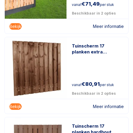
€
71,49
vanaf
per stuk
Beschikbaar in 2 opties
Bekijk
Meer informatie
Tuinscherm 17
planken extra
duurzaam
geïmpregneerd hout
€
80,91
vanaf
per stuk
Beschikbaar in 2 opties
Bekijk
Meer informatie
Tuinscherm 17
planken hardhout