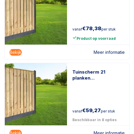
geïmpregneerd
naaldhout
€
78,38
vanaf
per stuk
Product op voorraad
Bekijk
Meer informatie
Tuinscherm 21
planken
geïmpregneerd
naaldhout
€
59,27
vanaf
per stuk
Beschikbaar in 8 opties
Bekijk
Meer informatie