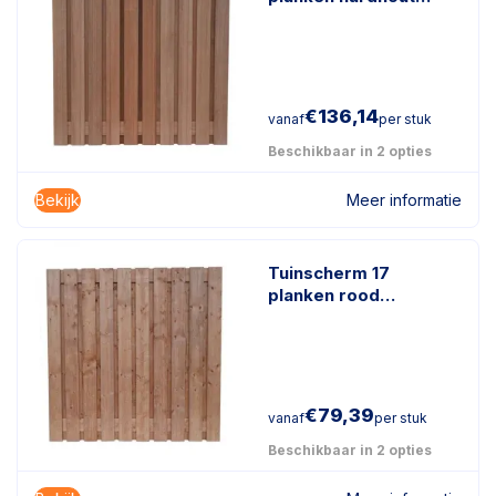
keruing
€
136,14
vanaf
per stuk
Beschikbaar in 2 opties
Bekijk
Meer informatie
Tuinscherm 17
planken rood
geïmpregneerd hout
€
79,39
vanaf
per stuk
Beschikbaar in 2 opties