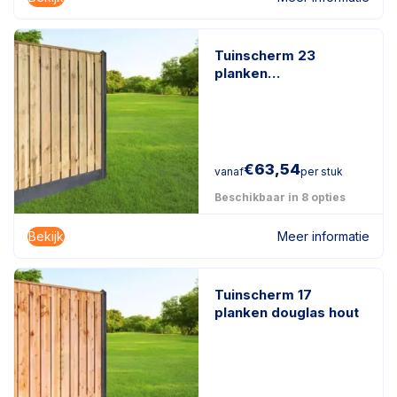
Tuinscherm 23
planken
geïmpregneerd
naaldhout
€
63,54
vanaf
per stuk
Beschikbaar in 8 opties
Bekijk
Meer informatie
Tuinscherm 17
planken douglas hout