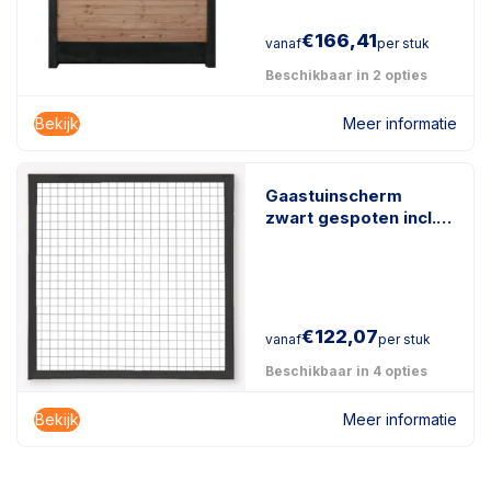
€
166,41
vanaf
per stuk
Beschikbaar in 2 opties
Bekijk
Meer informatie
Gaastuinscherm
zwart gespoten incl.
kader en gaasmazen
€
122,07
vanaf
per stuk
Beschikbaar in 4 opties
Bekijk
Meer informatie