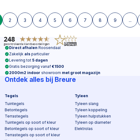
2
3
4
5
6
7
8
9
...
Direct afhalen
Roosendaal
Zakelijk
als
particulier
Levering tot
5 dagen
Gratis bezorging vanaf
€1500
2000m2 indoor
showroom
met groot magazijn
Ontdek alles bij Breure
Tegels
Tyleen
Tuintegels
Tyleen slang
Betontegels
Tyleen koppeling
Terrastegels
Tyleen hulpstukken
Tuintegels op soort of kleur
Tyleen op diameter
Betontegels op soort of kleur
Elektrolas
Terrastegels op soort of kleur