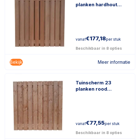
planken hardhout
keruing
€
177,18
vanaf
per stuk
Beschikbaar in 8 opties
Bekijk
Meer informatie
Tuinscherm 23
planken rood
geïmpregneerd hout
€
77,55
vanaf
per stuk
Beschikbaar in 8 opties