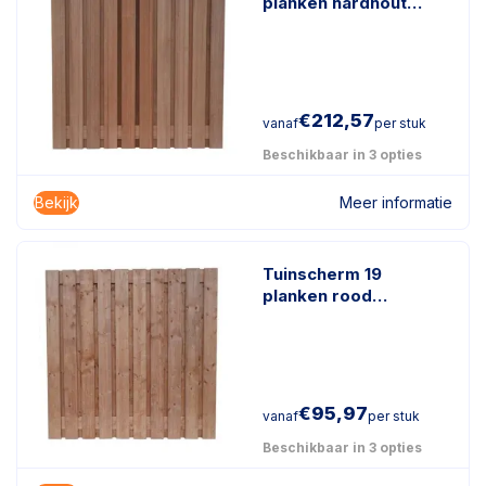
planken hardhout
keruing
€
212,57
vanaf
per stuk
Beschikbaar in 3 opties
Bekijk
Meer informatie
Tuinscherm 19
planken rood
geïmpregneerd hout
€
95,97
vanaf
per stuk
Beschikbaar in 3 opties