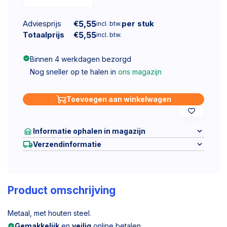
Adviesprijs
€
5,55
per stuk
incl. btw.
Totaalprijs
€
5,55
incl. btw.
Binnen 4 werkdagen bezorgd
Nog sneller op te halen in
ons magazijn
Toevoegen aan winkelwagen
Informatie ophalen in magazijn
Verzendinformatie
Product omschrijving
Metaal, met houten steel.
Gemakkelijk
en
veilig
online betalen