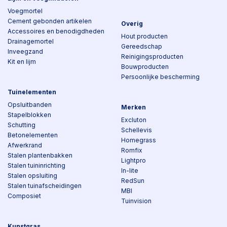
Voegmortel
Cement gebonden artikelen
Overig
Accessoires en benodigdheden
Hout producten
Drainagemortel
Gereedschap
Inveegzand
Reinigingsproducten
Kit en lijm
Bouwproducten
Persoonlijke bescherming
Tuinelementen
Opsluitbanden
Merken
Stapelblokken
Excluton
Schutting
Schellevis
Betonelementen
Homegrass
Afwerkrand
Romfix
Stalen plantenbakken
Lightpro
Stalen tuininrichting
In-lite
Stalen opsluiting
RedSun
Stalen tuinafscheidingen
MBI
Composiet
Tuinvision
Kunstgras