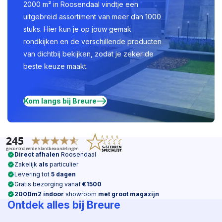
2000 m² in Roosendaal vindtje een
uitgebreid assortiment van meer dan 1000
stuks. Hier kun je op jouw gemak
rondkijken en de verschillende producten
van dichtbij bekijken, zodat je zeker de
beste keuze maakt.
Kom langs bij Breure
Direct afhalen
Roosendaal
Zakelijk
als
particulier
Levering tot
5 dagen
Gratis bezorging vanaf
€1500
2000m2 indoor
showroom
met groot magazijn
Ontdek alles bij Breure