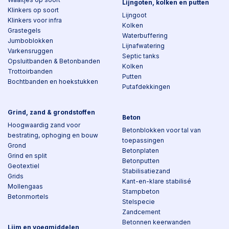
Lijngoten, kolken en putten
Klinkers op soort
Lijngoot
Klinkers voor infra
Kolken
Grastegels
Waterbuffering
Jumboblokken
Lijnafwatering
Varkensruggen
Septic tanks
Opsluitbanden & Betonbanden
Kolken
Trottoirbanden
Putten
Bochtbanden en hoekstukken
Putafdekkingen
Grind, zand & grondstoffen
Beton
Hoogwaardig zand voor
Betonblokken voor tal van
bestrating, ophoging en bouw
toepassingen
Grond
Betonplaten
Grind en split
Betonputten
Geotextiel
Stabilisatiezand
Grids
Kant-en-klare stabilisé
Mollengaas
Stampbeton
Betonmortels
Stelspecie
Zandcement
Betonnen keerwanden
Lijm en voegmiddelen