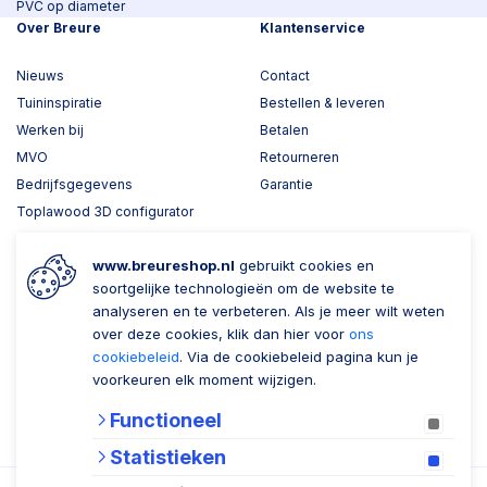
PVC op diameter
Over Breure
Klantenservice
Nieuws
Contact
Tuininspiratie
Bestellen & leveren
Werken bij
Betalen
MVO
Retourneren
Bedrijfsgegevens
Garantie
Toplawood 3D configurator
Kijk mee met Breure
www.breureshop.nl
gebruikt cookies en
Wil je ons volgen?
Zaken doen met Breure
soortgelijke technologieën om de website te
analyseren en te verbeteren. Als je meer wilt weten
Zakelijk bestellen
over deze cookies, klik dan hier voor
ons
cookiebeleid
. Via de cookiebeleid pagina kun je
Account aanmaken
voorkeuren elk moment wijzigen.
Nieuwsbrief
Functioneel
Verzenden
Statistieken