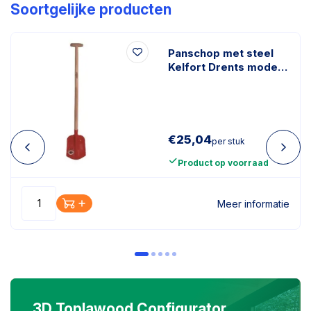
Soortgelijke producten
Panschop met steel
Kelfort Drents model
essen T-steel 35mm
110cm
€
25,04
per stuk
Product op voorraad
Meer informatie
3D Toplawood Configurator