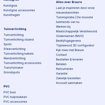
Alles over Breure
Kunstgras
Laat je inspireren door onze
Kunstgras accessoires
nieuwsberichten
Kunsthagen
Tuininspiratie | De mooiste
tuintrends van nu
Werken bij
Tuinverlichting
Maatschappelijk Verantwoord
Tuinverlichting
Ondernemen (MVO)
Tuinverlichting staand
Bedrijfsgegevens
Spots
Toplawood 3D configurator
Sfeerverlichting
Kijk mee met Breure
Tuinverlichting kabels
Contact
Wandverlichting
Bestellen & leveren
Tuinverlichting accessoires
Betalen
Transformator
Retourneren
Grondspots
Garantie
Zakelijk bestellen
Account aanmaken
PVC
PVC buis
PVC hulpstukken
PVC accessoires