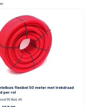
len
telbuis flexibel 50 meter met trekdraad
d per rol
ood
|
PE
|
Buis
|
40