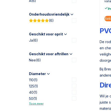
A
(6)
vana
P
Onderhoudsvriendelijk
Bek
(6)
PVC
Geschikt voor oprit
Ja
(6)
De rod
en che
Geschikt voor aftrillen
veilig
Nee
(6)
doorge
Bij Br
Diameter
andere
110
(1)
Dir
125
(1)
40
(1)
Wil je
50
(1)
juiste
Toon meer
materia