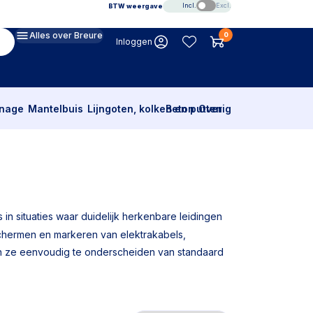
Incl.
Excl.
BTW weergave
Alles over Breure
0
Inloggen
inage
Mantelbuis
Lijngoten, kolken en putten
Beton
Overig
in situaties waar duidelijk herkenbare leidingen
schermen en markeren van elektrakabels,
ijn ze eenvoudig te onderscheiden van standaard