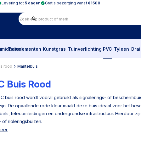
Levering tot
5 dagen
Gratis bezorging vanaf
€1500
gmiddelen
Tuinelementen
Kunstgras
Tuinverlichting
PVC
Tyleen
Dra
is rood
Mantelbuis
C Buis Rood
C buis rood wordt vooral gebruikt als signalerings- of beschermbuis 
zijn. De opvallende rode kleur maakt deze buis ideaal voor het be
bels, telecomleidingen en ondergrondse infrastructuur. Hierdoor z
 of rioleringsbuizen.
meer