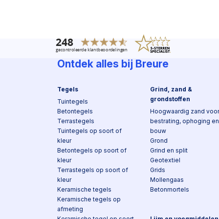
Ontdek alles bij Breure
Tegels
Grind, zand &
grondstoffen
Tuintegels
Betontegels
Hoogwaardig zand voo
Terrastegels
bestrating, ophoging en
Tuintegels op soort of
bouw
kleur
Grond
Betontegels op soort of
Grind en split
kleur
Geotextiel
Terrastegels op soort of
Grids
kleur
Mollengaas
Keramische tegels
Betonmortels
Keramische tegels op
afmeting
Keramische tegel op soort
Lijm en voegmiddelen