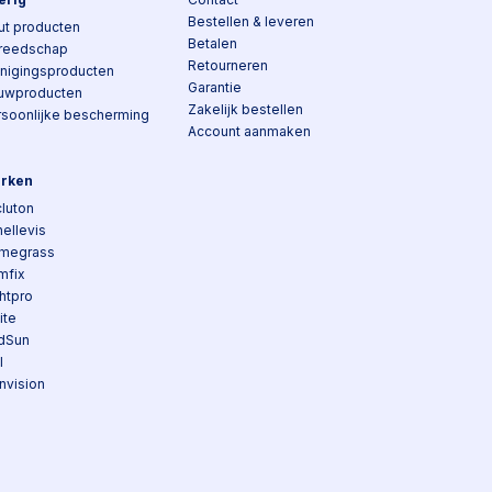
Bestellen & leveren
ut producten
Betalen
reedschap
Retourneren
inigingsproducten
Garantie
uwproducten
Zakelijk bestellen
rsoonlijke bescherming
Account aanmaken
rken
luton
ellevis
megrass
mfix
htpro
lite
dSun
I
nvision