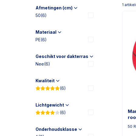
1
artike
Afmetingen (cm)
50
(6)
Materiaal
PE
(6)
Geschikt voor dakterras
Nee
(6)
Kwaliteit
(6)
Lichtgewicht
Man
(6)
roo
50
|
R
Onderhoudsklasse