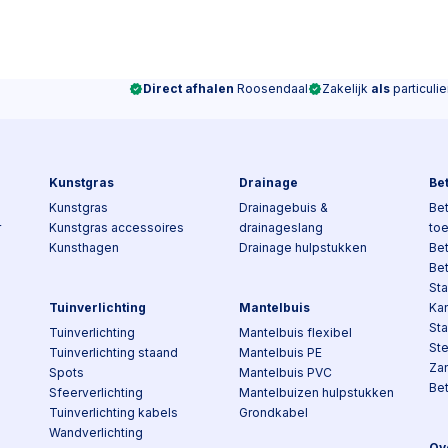
Direct afhalen
Roosendaal
Zakelijk
als
particulie
Kunstgras
Drainage
Be
Kunstgras
Drainagebuis &
Bet
r
Kunstgras accessoires
drainageslang
to
Kunsthagen
Drainage hulpstukken
Be
Be
Sta
Tuinverlichting
Mantelbuis
Kan
St
Tuinverlichting
Mantelbuis flexibel
St
Tuinverlichting staand
Mantelbuis PE
Za
Spots
Mantelbuis PVC
Be
Sfeerverlichting
Mantelbuizen hulpstukken
Tuinverlichting kabels
Grondkabel
Wandverlichting
Ov