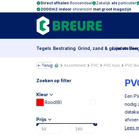
Direct afhalen
Roosendaal
Zakelijk
als
particulier
2000m2 indoor
showroom
met groot magazijn
Tegels
Bestrating
Grind, zand & grondstoffen
Lijm en voe
Terug
Assortiment
PVC
PVC buis
PVC Bu
PV
Zoeken op filter
Kleur
Een PV
Rood
(6)
nodig 
dataka
Prijs
afvoer-
Lees 