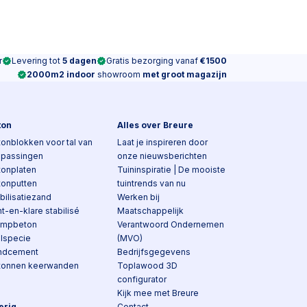
r
Levering tot
5 dagen
Gratis bezorging vanaf
€1500
2000m2 indoor
showroom
met groot magazijn
ton
Alles over Breure
onblokken voor tal van
Laat je inspireren door
epassingen
onze nieuwsberichten
tonplaten
Tuininspiratie | De mooiste
tonputten
tuintrends van nu
bilisatiezand
Werken bij
t-en-klare stabilisé
Maatschappelijk
ampbeton
Verantwoord Ondernemen
elspecie
(MVO)
ndcement
Bedrijfsgegevens
tonnen keerwanden
Toplawood 3D
configurator
Kijk mee met Breure
erig
Contact