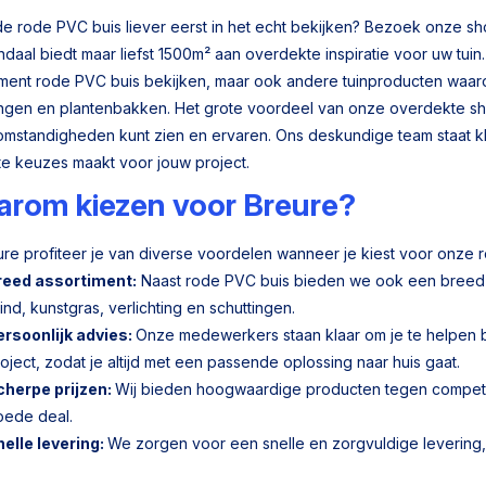
 de rode PVC buis liever eerst in het echt bekijken? Bezoek onze
aal biedt maar liefst 1500m² aan overdekte inspiratie voor uw tuin. 
iment rode PVC buis bekijken, maar ook andere tuinproducten waarond
ingen en plantenbakken. Het grote voordeel van onze overdekte sh
mstandigheden kunt zien en ervaren. Ons deskundige team staat kla
ste keuzes maakt voor jouw project.
rom kiezen voor Breure?
eure profiteer je van diverse voordelen wanneer je kiest voor onze 
reed assortiment:
Naast rode PVC buis bieden we ook een breed sc
ind, kunstgras, verlichting en schuttingen.
ersoonlijk advies:
Onze medewerkers staan klaar om je te helpen 
oject, zodat je altijd met een passende oplossing naar huis gaat.
cherpe prijzen:
Wij bieden hoogwaardige producten tegen competitie
oede deal.
nelle levering:
We zorgen voor een snelle en zorgvuldige levering, 