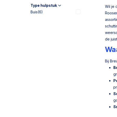
Type hulpstuk
Wil je
Buis
(6)
Roosend
assort
schutt
weerso
de jui
Waa
Bij Br
B
gr
P
pr
S
g
S