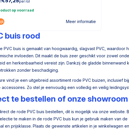
€
57,25
f
per rol
roduct op voorraad
ijk
Meer informatie
 buis rood
e PVC buis is gemaakt van hoogwaardig, slagvast PVC, waardoor hij 
mische invloeden. Dit maakt de buis zeer geschikt voor zowel onder
heid en herkenbaarheid vereist zijn. Dankzij de gladde binnenwand
trokken zonder beschadiging.
eure vind je een uitgebreid assortiment rode PVC buizen, inclusief 
 accessoires. Zo stel je eenvoudig een volledig en veilig leidings
ect te bestellen of onze showroom
 direct de rode PVC buis bestellen, dit is mogelijk via onze website
 selectie te maken in de rode PVC buis kun je gebruik maken van de ve
al en prijsklasse. Plaats de gewenste artikelen in je winkelwagen en