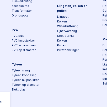
Tuinverlichting
accessoires
Lijngoten, kolken en
Ho
Transformator
putten
Ge
Grondspots
Re
Lijngoot
Bo
Kolken
Pe
Waterbuffering
PVC
Lijnafwatering
PVC buis
Septic tanks
Me
PVC hulpstukken
Kolken
PVC accessoires
Putten
Exc
PVC op diameter
Putafdekkingen
Sch
Ho
Ro
Tyleen
Lig
In-
Tyleen slang
Re
Tyleen koppeling
MB
Tyleen hulpstukken
Tui
Tyleen op diameter
Elektrolas
n
ke