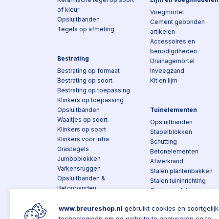
of kleur
Voegmortel
Opsluitbanden
Cement gebonden
Tegels op afmeting
artikelen
Accessoires en
benodigdheden
Bestrating
Drainagemortel
Bestrating op formaat
Inveegzand
Bestrating op soort
Kit en lijm
Bestrating op toepassing
Klinkers op toepassing
Opsluitbanden
Tuinelementen
Waaltjes op soort
Opsluitbanden
Klinkers op soort
Stapelblokken
Klinkers voor infra
Schutting
Grastegels
Betonelementen
Jumboblokken
Afwerkrand
Varkensruggen
Stalen plantenbakken
Opsluitbanden &
Stalen tuininrichting
Betonbanden
Stalen opsluiting
Trottoirbanden
Stalen tuinafscheidinge
Bochtbanden en
www.breureshop.nl
gebruikt cookies en soortgelij
Composiet
hoekstukken
technologieën om de website te analyseren en te