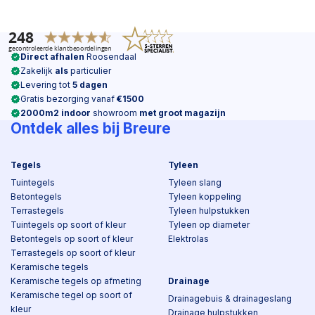
Direct afhalen
Roosendaal
Zakelijk
als
particulier
Levering tot
5 dagen
Gratis bezorging vanaf
€1500
2000m2 indoor
showroom
met groot magazijn
Ontdek alles bij Breure
Tegels
Tyleen
Tuintegels
Tyleen slang
Betontegels
Tyleen koppeling
Terrastegels
Tyleen hulpstukken
Tuintegels op soort of kleur
Tyleen op diameter
Betontegels op soort of kleur
Elektrolas
Terrastegels op soort of kleur
Keramische tegels
Keramische tegels op afmeting
Drainage
Keramische tegel op soort of
Drainagebuis & drainageslang
kleur
Drainage hulpstukken