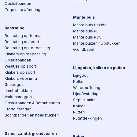
Opsluitbanden
Tegels op afmeting
Mantelbuis
Mantelbuis flexibel
Bestrating
Mantelbuis PE
Bestrating op formaat
Mantelbuis PVC
Bestrating op soort
Mantelbuizen hulpstukken
Bestrating op toepassing
Grondkabel
Klinkers op toepassing
Opsluitbanden
Waaltjes op soort
Lijngoten, kolken en putten
Klinkers op soort
Lijngoot
Klinkers voor infra
Kolken
Grastegels
Waterbuffering
Jumboblokken
Lijnafwatering
Varkensruggen
Septic tanks
Opsluitbanden & Betonbanden
Kolken
Trottoirbanden
Putten
Bochtbanden en hoekstukken
Putafdekkingen
Grind, zand & grondstoffen
Beton