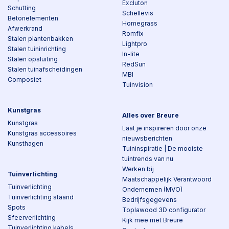
Excluton
Schutting
Schellevis
Betonelementen
Homegrass
Afwerkrand
Romfix
Stalen plantenbakken
Lightpro
Stalen tuininrichting
In-lite
Stalen opsluiting
RedSun
Stalen tuinafscheidingen
MBI
Composiet
Tuinvision
Kunstgras
Alles over Breure
Kunstgras
Laat je inspireren door onze
Kunstgras accessoires
nieuwsberichten
Kunsthagen
Tuininspiratie | De mooiste
tuintrends van nu
Werken bij
Tuinverlichting
Maatschappelijk Verantwoord
Tuinverlichting
Ondernemen (MVO)
Tuinverlichting staand
Bedrijfsgegevens
Spots
Toplawood 3D configurator
Sfeerverlichting
Kijk mee met Breure
Tuinverlichting kabels