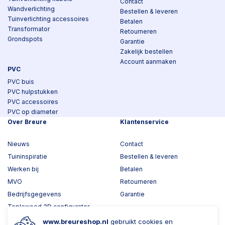
Contact
Wandverlichting
Bestellen & leveren
Tuinverlichting accessoires
Betalen
Transformator
Retourneren
Grondspots
Garantie
Zakelijk bestellen
Account aanmaken
PVC
PVC buis
PVC hulpstukken
PVC accessoires
PVC op diameter
Over Breure
Klantenservice
Nieuws
Contact
Tuininspiratie
Bestellen & leveren
Werken bij
Betalen
MVO
Retourneren
Bedrijfsgegevens
Garantie
Toplawood 3D configurator
Kijk mee met Breure
www.breureshop.nl
gebruikt cookies en