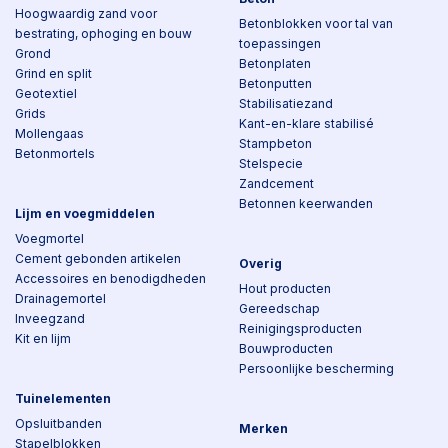
Hoogwaardig zand voor
Betonblokken voor tal van
bestrating, ophoging en bouw
toepassingen
Grond
Betonplaten
Grind en split
Betonputten
Geotextiel
Stabilisatiezand
Grids
Kant-en-klare stabilisé
Mollengaas
Stampbeton
Betonmortels
Stelspecie
Zandcement
Betonnen keerwanden
Lijm en voegmiddelen
Voegmortel
Cement gebonden artikelen
Overig
Accessoires en benodigdheden
Hout producten
Drainagemortel
Gereedschap
Inveegzand
Reinigingsproducten
Kit en lijm
Bouwproducten
Persoonlijke bescherming
Tuinelementen
Opsluitbanden
Merken
Stapelblokken