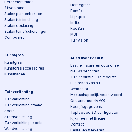
Betonelementen
Homegrass
Afwerkrand
Romfix
Stalen plantenbakken
Lightpro
Stalen tuininrichting
In-lite
Stalen opsluiting
RedSun
Stalen tuinafscheidingen
MBI
Composiet
Tuinvision
Kunstgras
Alles over Breure
Kunstgras
Laat je inspireren door onze
Kunstgras accessoires
nieuwsberichten
Kunsthagen
Tuininspiratie | De mooiste
tuintrends van nu
Werken bij
Tuinverlichting
Maatschappelijk Verantwoord
Tuinverlichting
Ondernemen (MVO)
Tuinverlichting staand
Bedrijfsgegevens
Spots
Toplawood 3D configurator
Sfeerverlichting
Kijk mee met Breure
Tuinverlichting kabels
Contact
Wandverlichting
Bestellen & leveren