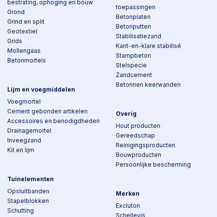
bestrating, ophoging en bouw
toepassingen
Grond
Betonplaten
Grind en split
Betonputten
Geotextiel
Stabilisatiezand
Grids
Kant-en-klare stabilisé
Mollengaas
Stampbeton
Betonmortels
Stelspecie
Zandcement
Betonnen keerwanden
Lijm en voegmiddelen
Voegmortel
Cement gebonden artikelen
Overig
Accessoires en benodigdheden
Hout producten
Drainagemortel
Gereedschap
Inveegzand
Reinigingsproducten
Kit en lijm
Bouwproducten
Persoonlijke bescherming
Tuinelementen
Opsluitbanden
Merken
Stapelblokken
Excluton
Schutting
Schellevis