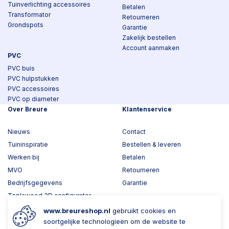
Tuinverlichting accessoires
Betalen
Transformator
Retourneren
Grondspots
Garantie
Zakelijk bestellen
Account aanmaken
PVC
PVC buis
PVC hulpstukken
PVC accessoires
PVC op diameter
Over Breure
Klantenservice
Nieuws
Contact
Tuininspiratie
Bestellen & leveren
Werken bij
Betalen
MVO
Retourneren
Bedrijfsgegevens
Garantie
Toplawood 3D configurator
Kijk mee met Breure
www.breureshop.nl
gebruikt cookies en
soortgelijke technologieën om de website te