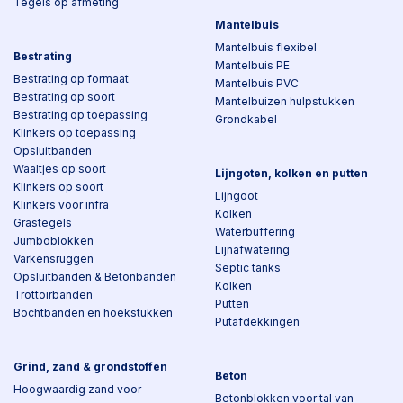
Tegels op afmeting
Mantelbuis
Mantelbuis flexibel
Bestrating
Mantelbuis PE
Bestrating op formaat
Mantelbuis PVC
Bestrating op soort
Mantelbuizen hulpstukken
Bestrating op toepassing
Grondkabel
Klinkers op toepassing
Opsluitbanden
Waaltjes op soort
Lijngoten, kolken en putten
Klinkers op soort
Lijngoot
Klinkers voor infra
Kolken
Grastegels
Waterbuffering
Jumboblokken
Lijnafwatering
Varkensruggen
Septic tanks
Opsluitbanden & Betonbanden
Kolken
Trottoirbanden
Putten
Bochtbanden en hoekstukken
Putafdekkingen
Grind, zand & grondstoffen
Beton
Hoogwaardig zand voor
Betonblokken voor tal van