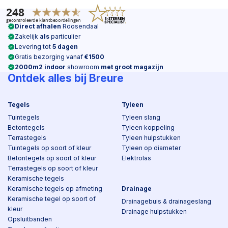
Direct afhalen
Roosendaal
Zakelijk
als
particulier
Levering tot
5 dagen
Gratis bezorging vanaf
€1500
2000m2 indoor
showroom
met groot magazijn
Ontdek alles bij Breure
Tegels
Tyleen
Tuintegels
Tyleen slang
Betontegels
Tyleen koppeling
Terrastegels
Tyleen hulpstukken
Tuintegels op soort of kleur
Tyleen op diameter
Betontegels op soort of kleur
Elektrolas
Terrastegels op soort of kleur
Keramische tegels
Keramische tegels op afmeting
Drainage
Keramische tegel op soort of
Drainagebuis & drainageslang
kleur
Drainage hulpstukken
Opsluitbanden