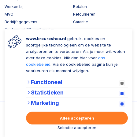
Werken bij
Betalen
MVO
Retourneren
Bedrijfsgegevens
Garantie
Toplawood 3D configurator
Kijk mee met Breure
www.breureshop.nl
gebruikt cookies en
soortgelijke technologieën om de website te
Wil je ons volgen?
Zaken doen met Breure
analyseren en te verbeteren. Als je meer wilt weten
over deze cookies, klik dan hier voor
ons
Zakelijk bestellen
cookiebeleid
. Via de cookiebeleid pagina kun je
voorkeuren elk moment wijzigen.
Account aanmaken
Functioneel
Nieuwsbrief
Statistieken
Verzenden
Marketing
Alles accepteren
Selectie accepteren
Algemene voorwaarden
Privacy statement
Cookiebeleid
© 2026 Breure B.V.