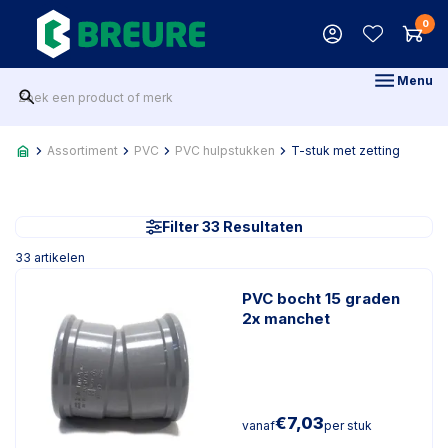
0
Menu
Assortiment
PVC
PVC hulpstukken
T-stuk met zetting
Filter 33 Resultaten
33
artikelen
PVC bocht 15 graden
2x manchet
€
7,03
vanaf
per stuk