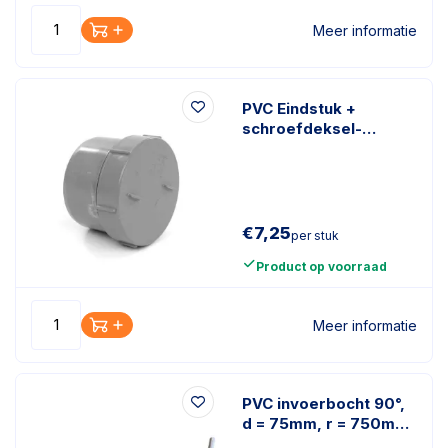
Meer informatie
PVC Eindstuk +
schroefdeksel-
125mm
€
7,25
per stuk
Product op voorraad
Meer informatie
PVC invoerbocht 90°,
d = 75mm, r = 750mm,
1200mm, grijs