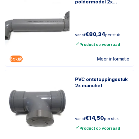
poldermodel 2x
manchet
€
80,34
vanaf
per stuk
Product op voorraad
Bekijk
Meer informatie
PVC ontstoppingsstuk
2x manchet
€
14,50
vanaf
per stuk
Product op voorraad