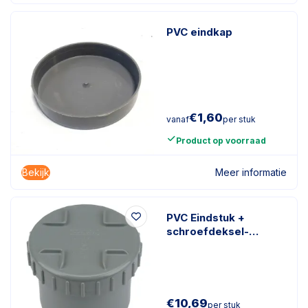
PVC eindkap
€
1,60
vanaf
per stuk
Product op voorraad
Bekijk
Meer informatie
PVC Eindstuk +
schroefdeksel-
160mm
€
10,69
per stuk