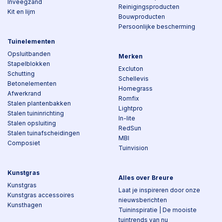
Inveegzand
Reinigingsproducten
Kit en lijm
Bouwproducten
Persoonlijke bescherming
Tuinelementen
Opsluitbanden
Merken
Stapelblokken
Excluton
Schutting
Schellevis
Betonelementen
Homegrass
Afwerkrand
Romfix
Stalen plantenbakken
Lightpro
Stalen tuininrichting
In-lite
Stalen opsluiting
RedSun
Stalen tuinafscheidingen
MBI
Composiet
Tuinvision
Kunstgras
Alles over Breure
Kunstgras
Laat je inspireren door onze
Kunstgras accessoires
nieuwsberichten
Kunsthagen
Tuininspiratie | De mooiste
tuintrends van nu