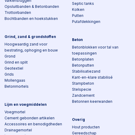
Varkensruggen
Septic tanks
Opsluitbanden & Betonbanden
Kolken
Trottoirbanden
Putten
Bochtbanden en hoekstukken
Putafdekkingen
Grind, zand & grondstoffen
Beton
Hoogwaardig zand voor
Betonblokken voor tal van
bestrating, ophoging en bouw
toepassingen
Grond
Betonplaten
Grind en split
Betonputten
Geotextiel
Stabilisatiezand
Grids
Kant-en-klare stabilisé
Mollengaas
Stampbeton
Betonmortels
Stelspecie
Zandcement
Betonnen keerwanden
Lijm en voegmiddelen
Voegmortel
Cement gebonden artikelen
Overig
Accessoires en benodigdheden
Hout producten
Drainagemortel
Gereedschap