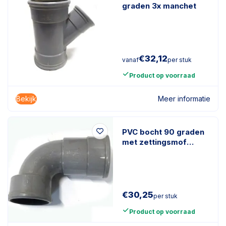
graden 3x manchet
€
32,12
vanaf
per stuk
Product op voorraad
Bekijk
Meer informatie
PVC bocht 90 graden
met zettingsmof
125mm
€
30,25
per stuk
Product op voorraad