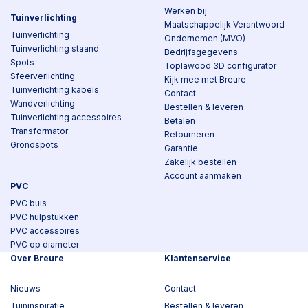
Werken bij
Tuinverlichting
Maatschappelijk Verantwoord
Tuinverlichting
Ondernemen (MVO)
Tuinverlichting staand
Bedrijfsgegevens
Spots
Toplawood 3D configurator
Sfeerverlichting
Kijk mee met Breure
Tuinverlichting kabels
Contact
Wandverlichting
Bestellen & leveren
Tuinverlichting accessoires
Betalen
Transformator
Retourneren
Grondspots
Garantie
Zakelijk bestellen
Account aanmaken
PVC
PVC buis
PVC hulpstukken
PVC accessoires
PVC op diameter
Over Breure
Klantenservice
Nieuws
Contact
Tuininspiratie
Bestellen & leveren