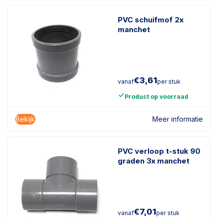
PVC schuifmof 2x
manchet
€
3,61
vanaf
per stuk
Product op voorraad
Bekijk
Meer informatie
PVC verloop t-stuk 90
graden 3x manchet
€
7,01
vanaf
per stuk