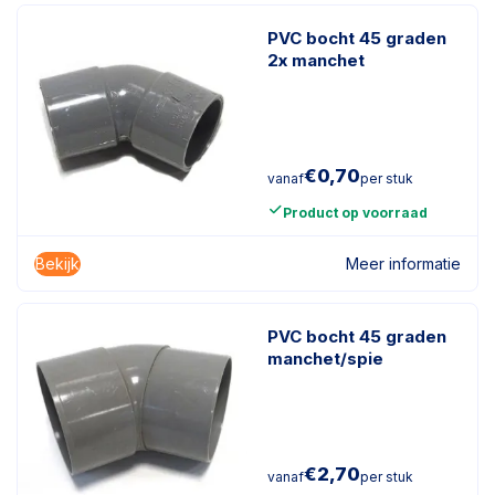
PVC bocht 45 graden
2x manchet
€
0,70
vanaf
per stuk
Product op voorraad
Bekijk
Meer informatie
PVC bocht 45 graden
manchet/spie
€
2,70
vanaf
per stuk