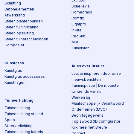
Excluton
Schutting
Schellevis
Betonelementen
Homegrass
Afwerkrand
Romfix
Stalen plantenbakken
Lightpro
Stalen tuininrichting
In-lite
Stalen opsluiting
RedSun
Stalen tuinafscheidingen
MBI
Composiet
Tuinvision
Kunstgras
Alles over Breure
Kunstgras
Laat je inspireren door onze
Kunstgras accessoires
nieuwsberichten
Kunsthagen
Tuininspiratie | De mooiste
tuintrends van nu
Werken bij
Tuinverlichting
Maatschappelijk Verantwoord
Tuinverlichting
Ondernemen (MVO)
Tuinverlichting staand
Bedrijfsgegevens
Spots
Toplawood 3D configurator
Sfeerverlichting
Kijk mee met Breure
Tuinverlichting kabels
Contact