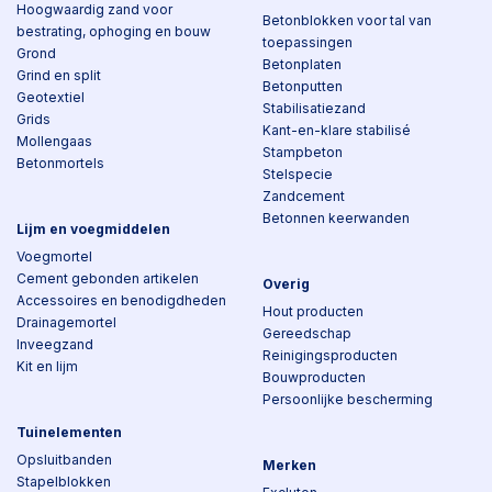
Hoogwaardig zand voor
Betonblokken voor tal van
bestrating, ophoging en bouw
toepassingen
Grond
Betonplaten
Grind en split
Betonputten
Geotextiel
Stabilisatiezand
Grids
Kant-en-klare stabilisé
Mollengaas
Stampbeton
Betonmortels
Stelspecie
Zandcement
Betonnen keerwanden
Lijm en voegmiddelen
Voegmortel
Cement gebonden artikelen
Overig
Accessoires en benodigdheden
Hout producten
Drainagemortel
Gereedschap
Inveegzand
Reinigingsproducten
Kit en lijm
Bouwproducten
Persoonlijke bescherming
Tuinelementen
Opsluitbanden
Merken
Stapelblokken