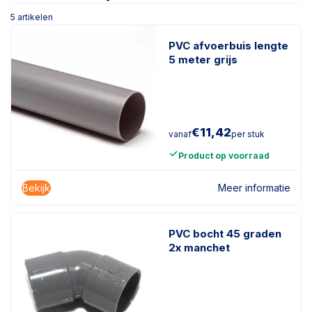
5
artikelen
PVC afvoerbuis lengte
5 meter grijs
€
11,42
vanaf
per stuk
Product op voorraad
Bekijk
Meer informatie
PVC bocht 45 graden
2x manchet