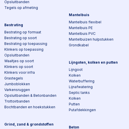
Opsluitbanden
Tegels op afmeting
Mantelbuis
Mantelbuis flexibel
Bestrating
Mantelbuis PE
Bestrating op formaat
Mantelbuis PVC
Bestrating op soort
Mantelbuizen hulpstukken
Bestrating op toepassing
Grondkabel
Klinkers op toepassing
Opsluitbanden
Waaltjes op soort
Lijngoten, kolken en putten
Klinkers op soort
Lijngoot
Klinkers voor infra
Kolken
Grastegels
Waterbuffering
Jumboblokken
Lijnafwatering
Varkensruggen
Septic tanks
Opsluitbanden & Betonbanden
Kolken
Trottoirbanden
Putten
Bochtbanden en hoekstukken
Putafdekkingen
Grind, zand & grondstoffen
Beton