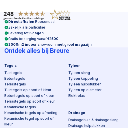
Direct afhalen
Roosendaal
Zakelijk
als
particulier
Levering tot
5 dagen
Gratis bezorging vanaf
€1500
2000m2 indoor
showroom
met groot magazijn
Ontdek alles bij Breure
Tegels
Tyleen
Tuintegels
Tyleen slang
Betontegels
Tyleen koppeling
Terrastegels
Tyleen hulpstukken
Tuintegels op soort of kleur
Tyleen op diameter
Betontegels op soort of kleur
Elektrolas
Terrastegels op soort of kleur
Keramische tegels
Keramische tegels op afmeting
Drainage
Keramische tegel op soort of
Drainagebuis & drainageslang
kleur
Drainage hulpstukken