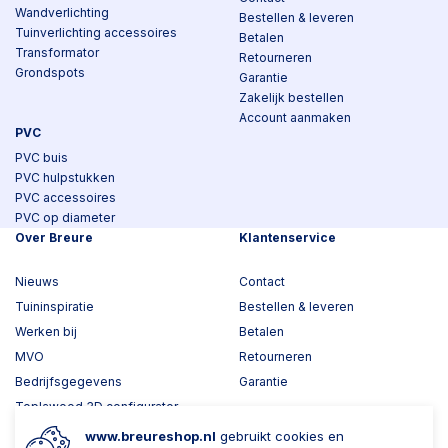
Wandverlichting
Bestellen & leveren
Tuinverlichting accessoires
Betalen
Transformator
Retourneren
Grondspots
Garantie
Zakelijk bestellen
Account aanmaken
PVC
PVC buis
PVC hulpstukken
PVC accessoires
PVC op diameter
Over Breure
Klantenservice
Nieuws
Contact
Tuininspiratie
Bestellen & leveren
Werken bij
Betalen
MVO
Retourneren
Bedrijfsgegevens
Garantie
Toplawood 3D configurator
Kijk mee met Breure
www.breureshop.nl
gebruikt cookies en