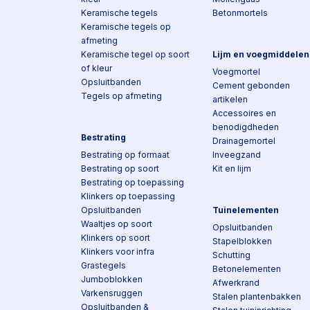
Keramische tegels
Betonmortels
Keramische tegels op
afmeting
Keramische tegel op soort
Lijm en voegmiddelen
of kleur
Voegmortel
Opsluitbanden
Cement gebonden
Tegels op afmeting
artikelen
Accessoires en
benodigdheden
Bestrating
Drainagemortel
Bestrating op formaat
Inveegzand
Bestrating op soort
Kit en lijm
Bestrating op toepassing
Klinkers op toepassing
Opsluitbanden
Tuinelementen
Waaltjes op soort
Opsluitbanden
Klinkers op soort
Stapelblokken
Klinkers voor infra
Schutting
Grastegels
Betonelementen
Jumboblokken
Afwerkrand
Varkensruggen
Stalen plantenbakken
Opsluitbanden &