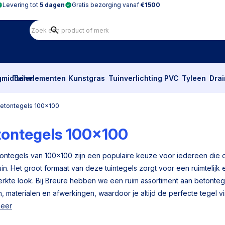
Levering tot
5 dagen
Gratis bezorging vanaf
€1500
gmiddelen
Tuinelementen
Kunstgras
Tuinverlichting
PVC
Tyleen
Dra
etontegels 100x100
tontegels 100x100
ontegels van 100x100 zijn een populaire keuze voor iedereen die o
uin. Het groot formaat van deze tuintegels zorgt voor een ruimtelijk e
rkte look. Bij Breure hebben we een ruim assortiment aan betontegel
n, materialen en afwerkingen, waardoor je altijd de perfecte tegel vi
meer