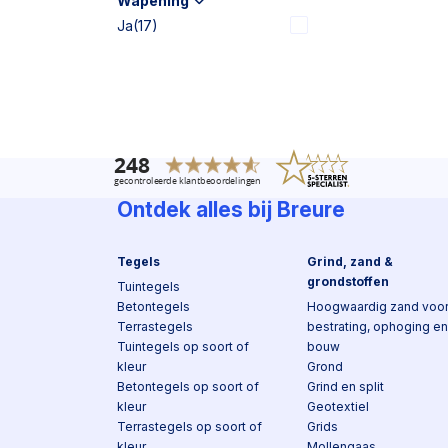
Wapening
Ja
(17)
Ontdek alles bij Breure
Tegels
Grind, zand &
grondstoffen
Tuintegels
Betontegels
Hoogwaardig zand voo
Terrastegels
bestrating, ophoging en
Tuintegels op soort of
bouw
kleur
Grond
Betontegels op soort of
Grind en split
kleur
Geotextiel
Terrastegels op soort of
Grids
kleur
Mollengaas