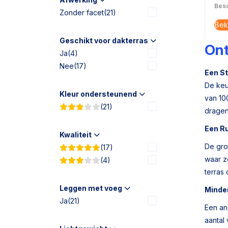
Besc
Zonder facet
(21)
Bek
Geschikt voor dakterras
Ont
Ja
(4)
Nee
(17)
Een St
De keu
Kleur ondersteunend
van 100
(21)
dragen 
Een Ru
Kwaliteit
De grot
(17)
waar ze
(4)
terras 
Leggen met voeg
Minde
Ja
(21)
Een an
aantal