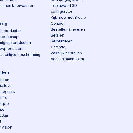
tonnen keerwanden
Toplawood 3D
configurator
Kijk mee met Breure
erig
Contact
Bestellen & leveren
ut producten
Betalen
reedschap
Retourneren
inigingsproducten
Garantie
uwproducten
Zakelijk bestellen
rsoonlijke bescherming
Account aanmaken
rken
luton
ellevis
megrass
mfix
htpro
lite
dSun
I
nvision