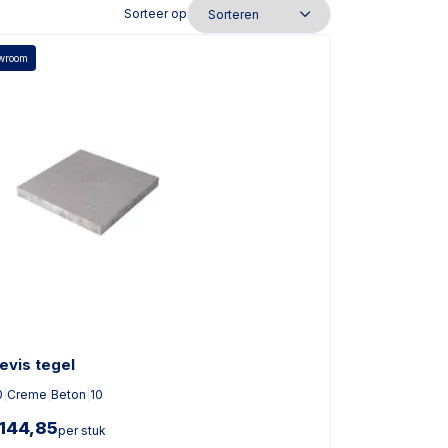
Sorteer op
owroom
evis tegel
0
|
Creme
|
Beton
|
10
144,85
per stuk