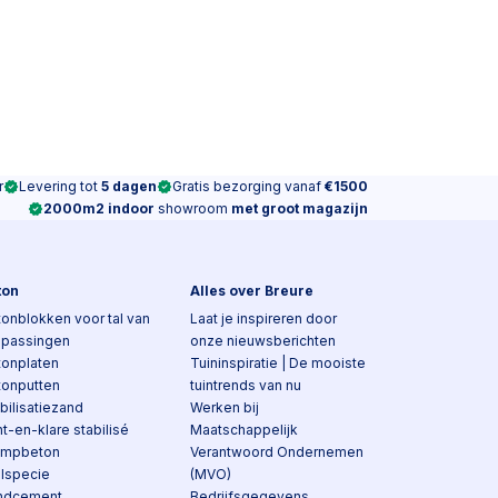
r
Levering tot
5 dagen
Gratis bezorging vanaf
€1500
2000m2 indoor
showroom
met groot magazijn
ton
Alles over Breure
onblokken voor tal van
Laat je inspireren door
epassingen
onze nieuwsberichten
tonplaten
Tuininspiratie | De mooiste
tonputten
tuintrends van nu
bilisatiezand
Werken bij
t-en-klare stabilisé
Maatschappelijk
ampbeton
Verantwoord Ondernemen
elspecie
(MVO)
ndcement
Bedrijfsgegevens