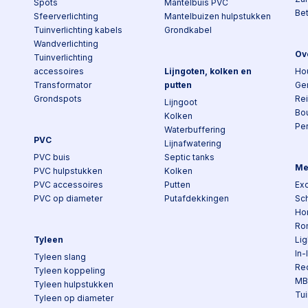
Spots
Mantelbuis PVC
Be
Sfeerverlichting
Mantelbuizen hulpstukken
Tuinverlichting kabels
Grondkabel
Wandverlichting
Ov
Tuinverlichting
accessoires
Lijngoten, kolken en
Ho
Transformator
putten
Ge
Grondspots
Re
Lijngoot
Bo
Kolken
Pe
Waterbuffering
PVC
Lijnafwatering
PVC buis
Septic tanks
Me
PVC hulpstukken
Kolken
PVC accessoires
Putten
Exc
PVC op diameter
Putafdekkingen
Sch
Ho
Ro
Tyleen
Lig
In-
Tyleen slang
Re
Tyleen koppeling
MB
Tyleen hulpstukken
Tui
Tyleen op diameter