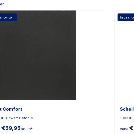
len
 showroom
In de sh
t Comfort
Schell
x100
|
Zwart
|
Beton
|
6
100x10
€
59,95
€
f
per m²
vanaf