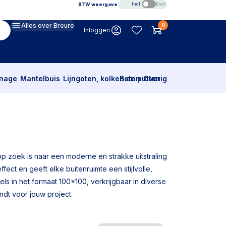
Incl.
Excl.
BTW weergave
Alles over Breure
0
Inloggen
inage
Mantelbuis
Lijngoten, kolken en putten
Beton
Overig
p zoek is naar een moderne en strakke uitstraling
ffect en geeft elke buitenruimte een stijlvolle,
s in het formaat 100x100, verkrijgbaar in diverse
ndt voor jouw project.