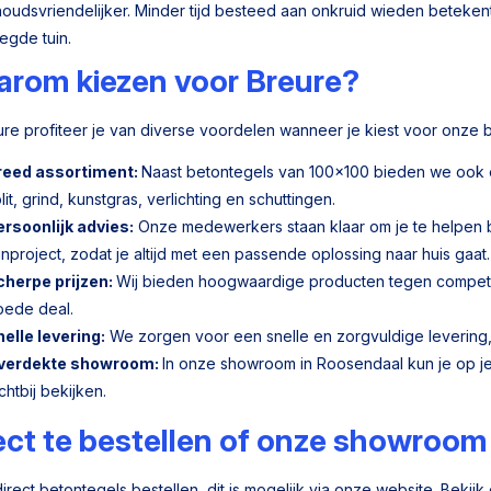
oudsvriendelijker. Minder tijd besteed aan onkruid wieden betekent
egde tuin.
rom kiezen voor Breure?
eure profiteer je van diverse voordelen wanneer je kiest voor onze
reed assortiment:
Naast betontegels van 100x100 bieden we ook e
lit, grind, kunstgras, verlichting en schuttingen.
ersoonlijk advies:
Onze medewerkers staan klaar om je te helpen 
inproject, zodat je altijd met een passende oplossing naar huis gaat.
cherpe prijzen:
Wij bieden hoogwaardige producten tegen competitie
oede deal.
elle levering:
We zorgen voor een snelle en zorgvuldige levering, z
verdekte showroom:
In onze showroom in Roosendaal kun je op j
chtbij bekijken.
ect te bestellen of onze showroom
direct betontegels bestellen, dit is mogelijk via onze website. Bekij