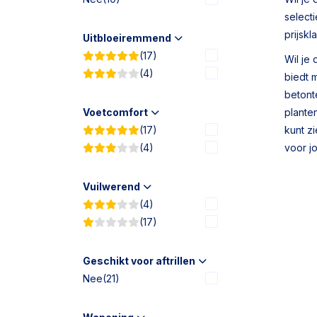
select
prijsk
Uitbloeiremmend
(17)
Wil je
(4)
biedt m
betont
Voetcomfort
plante
(17)
kunt z
(4)
voor j
Vuilwerend
(4)
(17)
Geschikt voor aftrillen
Nee
(21)