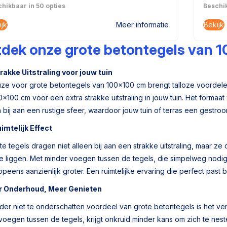
hikbaar in 50 opties
Beschik
ijk
Bekijk
Meer informatie
dek onze grote betontegels van 
rakke Uitstraling voor jouw tuin
ze voor grote betontegels van 100×100 cm brengt talloze voordele
×100 cm voor een extra strakke uitstraling in jouw tuin. Het formaat
bij aan een rustige sfeer, waardoor jouw tuin of terras een gestrooml
imtelijk Effect
e tegels dragen niet alleen bij aan een strakke uitstraling, maar ze 
 liggen. Met minder voegen tussen de tegels, die simpelweg nodig zij
opeens aanzienlijk groter. Een ruimtelijke ervaring die perfect past
r Onderhoud, Meer Genieten
der niet te onderschatten voordeel van grote betontegels is het v
 voegen tussen de tegels, krijgt onkruid minder kans om zich te neste