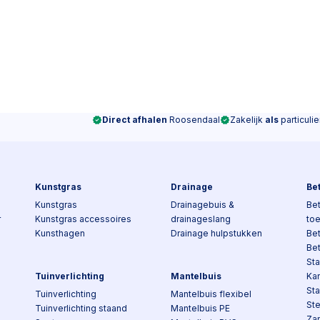
Direct afhalen
Roosendaal
Zakelijk
als
particulie
Kunstgras
Drainage
Be
Kunstgras
Drainagebuis &
Bet
r
Kunstgras accessoires
drainageslang
to
Kunsthagen
Drainage hulpstukken
Be
Be
Sta
Tuinverlichting
Mantelbuis
Kan
St
Tuinverlichting
Mantelbuis flexibel
St
Tuinverlichting staand
Mantelbuis PE
Za