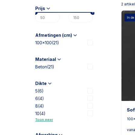
2
artike
Prijs
In de
Afmetingen (cm)
100x100
(21)
Materiaal
Beton
(21)
Dikte
5
(6)
6
(4)
8
(4)
Sof
10
(4)
100
Toon meer
vana
Afwerking