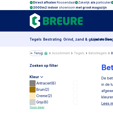
Direct afhalen
Roosendaal
Zakelijk
als
particulier
2000m2 indoor
showroom
met groot magazijn
Tegels
Bestrating
Grind, zand & grondstoffen
Lijm en voe
Terug
Assortiment
Tegels
Betontegels
B
Be
Zoeken op filter
Kleur
De bet
Antraciet
(8)
in de t
Bruin
(2)
afgewe
Creme
(2)
kleure
Grijs
(6)
Lees 
Toon meer