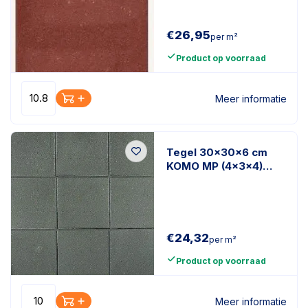
€
26,95
per m²
Product op voorraad
Meer informatie
Tegel 30x30x6 cm
KOMO MP (4x3x4)
grijs met
statiegeldpallet
110st/pk
€
24,32
per m²
Product op voorraad
Meer informatie