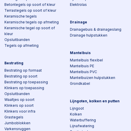
Betontegels op soort of kleur
Elektrolas
Terrastegels op soort of kleur
Keramische tegels
Keramische tegels op afmeting
Drainage
Keramische tegel op soort of
Drainagebuis & drainageslang
kleur
Drainage hulpstukken
Opsluitbanden
Tegels op afmeting
Mantelbuis
Mantelbuis flexibel
Bestrating
Mantelbuis PE
Bestrating op formaat
Mantelbuis PVC
Bestrating op soort
Mantelbuizen hulpstukken
Bestrating op toepassing
Grondkabel
Klinkers op toepassing
Opsluitbanden
Waaltjes op soort
Lijngoten, kolken en putten
Klinkers op soort
Lijngoot
Klinkers voor infra
Kolken
Grastegels
Waterbuffering
Jumboblokken
Lijnafwatering
Varkensruggen