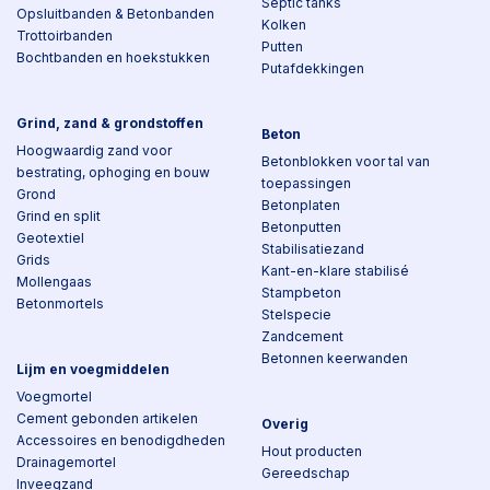
Septic tanks
Opsluitbanden & Betonbanden
Kolken
Trottoirbanden
Putten
Bochtbanden en hoekstukken
Putafdekkingen
Grind, zand & grondstoffen
Beton
Hoogwaardig zand voor
Betonblokken voor tal van
bestrating, ophoging en bouw
toepassingen
Grond
Betonplaten
Grind en split
Betonputten
Geotextiel
Stabilisatiezand
Grids
Kant-en-klare stabilisé
Mollengaas
Stampbeton
Betonmortels
Stelspecie
Zandcement
Betonnen keerwanden
Lijm en voegmiddelen
Voegmortel
Cement gebonden artikelen
Overig
Accessoires en benodigdheden
Hout producten
Drainagemortel
Gereedschap
Inveegzand