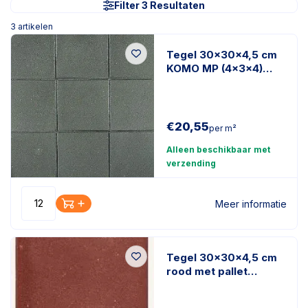
Filter 3 Resultaten
3
artikelen
Tegel 30x30x4,5 cm
KOMO MP (4x3x4)
donkergrijs met
statiegeldpallet
132st/pk
€
20,55
per m²
Alleen beschikbaar met
verzending
Meer informatie
Tegel 30x30x4,5 cm
rood met pallet
(4x4x4) (120 stuks
per pak)