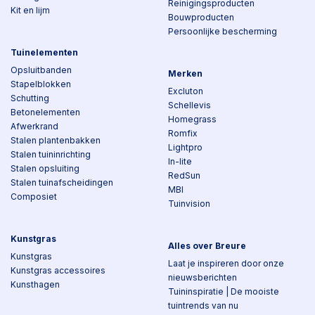
Reinigingsproducten
Kit en lijm
Bouwproducten
Persoonlijke bescherming
Tuinelementen
Opsluitbanden
Merken
Stapelblokken
Excluton
Schutting
Schellevis
Betonelementen
Homegrass
Afwerkrand
Romfix
Stalen plantenbakken
Lightpro
Stalen tuininrichting
In-lite
Stalen opsluiting
RedSun
Stalen tuinafscheidingen
MBI
Composiet
Tuinvision
Kunstgras
Alles over Breure
Kunstgras
Laat je inspireren door onze
Kunstgras accessoires
nieuwsberichten
Kunsthagen
Tuininspiratie | De mooiste
tuintrends van nu