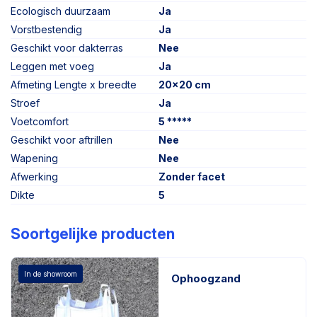
Ecologisch duurzaam
Ja
Vorstbestendig
Ja
Geschikt voor dakterras
Nee
Leggen met voeg
Ja
Afmeting Lengte x breedte
20x20 cm
Stroef
Ja
Voetcomfort
5 *****
Geschikt voor aftrillen
Nee
Wapening
Nee
Afwerking
Zonder facet
Dikte
5
Soortgelijke producten
In de showroom
Ophoogzand