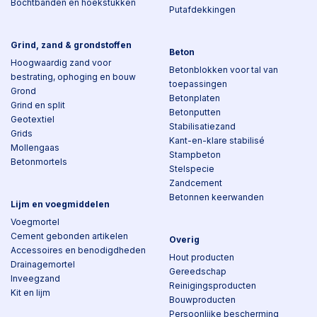
Bochtbanden en hoekstukken
Putafdekkingen
Grind, zand & grondstoffen
Beton
Hoogwaardig zand voor
Betonblokken voor tal van
bestrating, ophoging en bouw
toepassingen
Grond
Betonplaten
Grind en split
Betonputten
Geotextiel
Stabilisatiezand
Grids
Kant-en-klare stabilisé
Mollengaas
Stampbeton
Betonmortels
Stelspecie
Zandcement
Betonnen keerwanden
Lijm en voegmiddelen
Voegmortel
Cement gebonden artikelen
Overig
Accessoires en benodigdheden
Hout producten
Drainagemortel
Gereedschap
Inveegzand
Reinigingsproducten
Kit en lijm
Bouwproducten
Persoonlijke bescherming