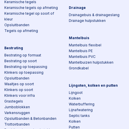
Keramische tegels
Keramische tegels op afmeting
Drainage
Keramische tegel op soort of
Drainagebuis & drainageslang
kleur
Drainage hulpstukken
Opsluitbanden
Tegels op afmeting
Mantelbuis
Mantelbuis flexibel
Bestrating
Mantelbuis PE
Bestrating op formaat
Mantelbuis PVC
Bestrating op soort
Mantelbuizen hulpstukken
Bestrating op toepassing
Grondkabel
Klinkers op toepassing
Opsluitbanden
Waaltjes op soort
Lijngoten, kolken en putten
Klinkers op soort
Lijngoot
Klinkers voor infra
Kolken
Grastegels
Waterbuffering
Jumboblokken
Lijnafwatering
Varkensruggen
Septic tanks
Opsluitbanden & Betonbanden
Kolken
Trottoirbanden
Putten