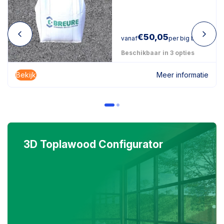
€
50,05
vanaf
per big bag
Beschikbaar in 3 opties
Bekijk
Meer informatie
3D Toplawood Configurator