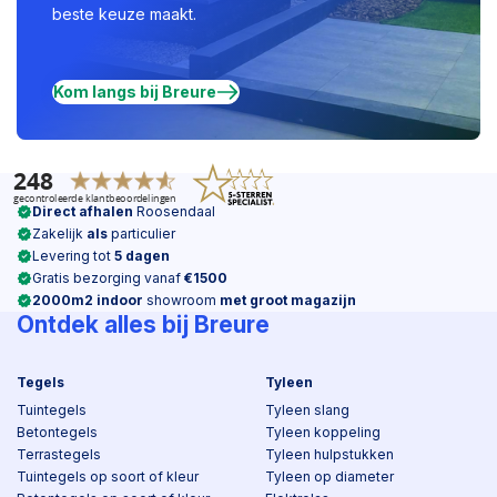
beste keuze maakt.
Kom langs bij Breure
Direct afhalen
Roosendaal
Zakelijk
als
particulier
Levering tot
5 dagen
Gratis bezorging vanaf
€1500
2000m2 indoor
showroom
met groot magazijn
Ontdek alles bij Breure
Tegels
Tyleen
Tuintegels
Tyleen slang
Betontegels
Tyleen koppeling
Terrastegels
Tyleen hulpstukken
Tuintegels op soort of kleur
Tyleen op diameter