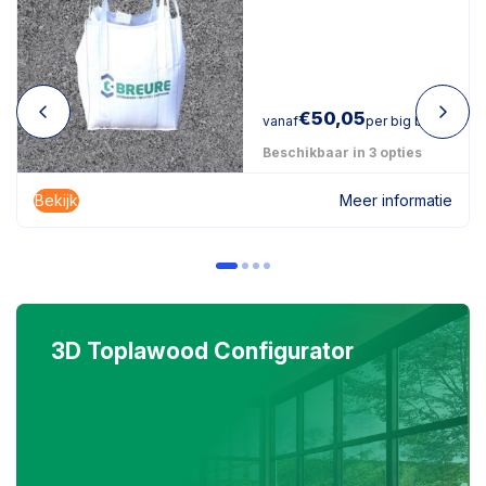
€
50,05
vanaf
per big bag
Beschikbaar in 3 opties
Bekijk
Meer informatie
3D Toplawood Configurator