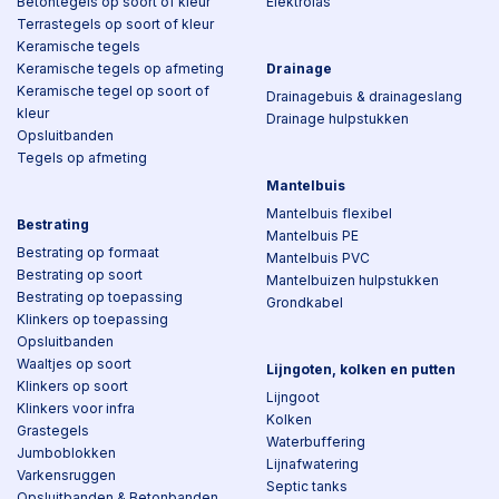
Betontegels op soort of kleur
Elektrolas
Terrastegels op soort of kleur
Keramische tegels
Keramische tegels op afmeting
Drainage
Keramische tegel op soort of
Drainagebuis & drainageslang
kleur
Drainage hulpstukken
Opsluitbanden
Tegels op afmeting
Mantelbuis
Mantelbuis flexibel
Bestrating
Mantelbuis PE
Bestrating op formaat
Mantelbuis PVC
Bestrating op soort
Mantelbuizen hulpstukken
Bestrating op toepassing
Grondkabel
Klinkers op toepassing
Opsluitbanden
Waaltjes op soort
Lijngoten, kolken en putten
Klinkers op soort
Lijngoot
Klinkers voor infra
Kolken
Grastegels
Waterbuffering
Jumboblokken
Lijnafwatering
Varkensruggen
Septic tanks
Opsluitbanden & Betonbanden