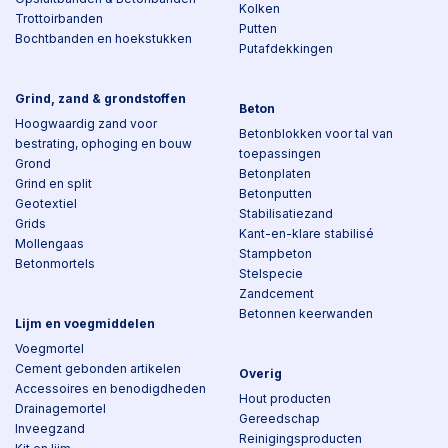
Kolken
Trottoirbanden
Putten
Bochtbanden en hoekstukken
Putafdekkingen
Grind, zand & grondstoffen
Beton
Hoogwaardig zand voor
Betonblokken voor tal van
bestrating, ophoging en bouw
toepassingen
Grond
Betonplaten
Grind en split
Betonputten
Geotextiel
Stabilisatiezand
Grids
Kant-en-klare stabilisé
Mollengaas
Stampbeton
Betonmortels
Stelspecie
Zandcement
Betonnen keerwanden
Lijm en voegmiddelen
Voegmortel
Cement gebonden artikelen
Overig
Accessoires en benodigdheden
Hout producten
Drainagemortel
Gereedschap
Inveegzand
Reinigingsproducten