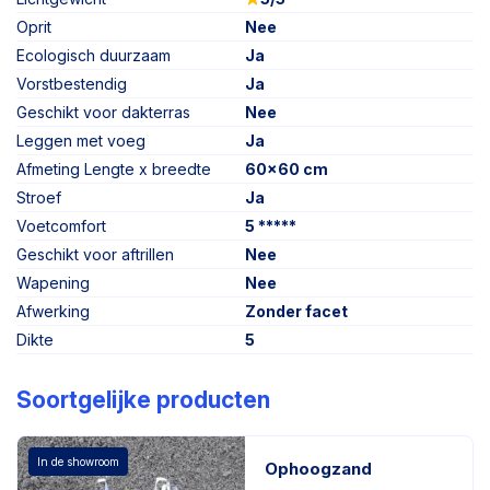
Oprit
Nee
Ecologisch duurzaam
Ja
Vorstbestendig
Ja
Geschikt voor dakterras
Nee
Leggen met voeg
Ja
Afmeting Lengte x breedte
60x60 cm
Stroef
Ja
Voetcomfort
5 *****
Geschikt voor aftrillen
Nee
Wapening
Nee
Afwerking
Zonder facet
Dikte
5
Soortgelijke producten
In de showroom
Ophoogzand