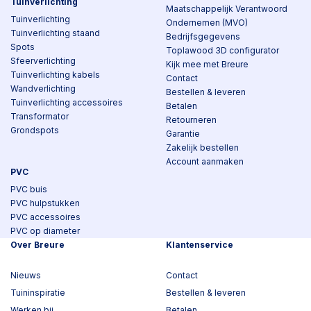
Tuinverlichting
Maatschappelijk Verantwoord
Tuinverlichting
Ondernemen (MVO)
Tuinverlichting staand
Bedrijfsgegevens
Spots
Toplawood 3D configurator
Sfeerverlichting
Kijk mee met Breure
Tuinverlichting kabels
Contact
Wandverlichting
Bestellen & leveren
Tuinverlichting accessoires
Betalen
Transformator
Retourneren
Grondspots
Garantie
Zakelijk bestellen
Account aanmaken
PVC
PVC buis
PVC hulpstukken
PVC accessoires
PVC op diameter
Over Breure
Klantenservice
Nieuws
Contact
Tuininspiratie
Bestellen & leveren
Werken bij
Betalen