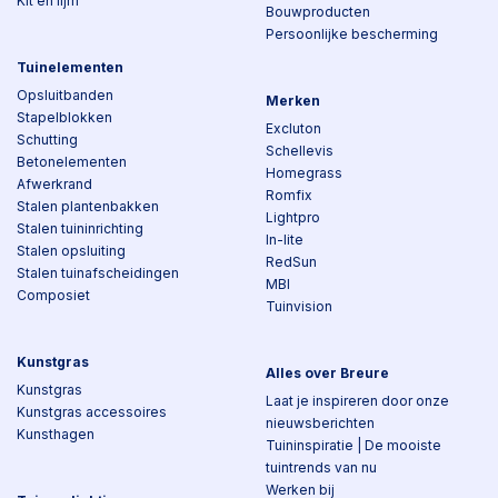
Kit en lijm
Bouwproducten
Persoonlijke bescherming
Tuinelementen
Opsluitbanden
Merken
Stapelblokken
Excluton
Schutting
Schellevis
Betonelementen
Homegrass
Afwerkrand
Romfix
Stalen plantenbakken
Lightpro
Stalen tuininrichting
In-lite
Stalen opsluiting
RedSun
Stalen tuinafscheidingen
MBI
Composiet
Tuinvision
Kunstgras
Alles over Breure
Kunstgras
Laat je inspireren door onze
Kunstgras accessoires
nieuwsberichten
Kunsthagen
Tuininspiratie | De mooiste
tuintrends van nu
Werken bij