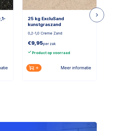
,1-
25 kg ExcluSand
Lungo
kunstgraszand
40x8
|
Grijs
0,2-1,0
|
Creme
|
Zand
€
9,95
per zak
€
49
vanaf
Product op voorraad
Product
atie
Meer informatie
Bekijk