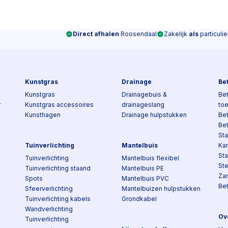
Direct afhalen
Roosendaal
Zakelijk
als
particulie
Kunstgras
Drainage
Be
Kunstgras
Drainagebuis &
Bet
r
Kunstgras accessoires
drainageslang
to
Kunsthagen
Drainage hulpstukken
Be
Be
Sta
Tuinverlichting
Mantelbuis
Kan
St
Tuinverlichting
Mantelbuis flexibel
St
Tuinverlichting staand
Mantelbuis PE
Za
Spots
Mantelbuis PVC
Be
Sfeerverlichting
Mantelbuizen hulpstukken
Tuinverlichting kabels
Grondkabel
Wandverlichting
Ov
Tuinverlichting