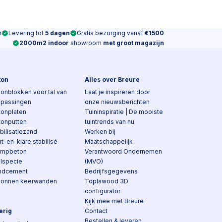
r
Levering tot
5 dagen
Gratis bezorging vanaf
€1500
2000m2 indoor
showroom
met groot magazijn
ton
Alles over Breure
onblokken voor tal van
Laat je inspireren door
epassingen
onze nieuwsberichten
tonplaten
Tuininspiratie | De mooiste
tonputten
tuintrends van nu
bilisatiezand
Werken bij
t-en-klare stabilisé
Maatschappelijk
ampbeton
Verantwoord Ondernemen
elspecie
(MVO)
ndcement
Bedrijfsgegevens
tonnen keerwanden
Toplawood 3D
configurator
Kijk mee met Breure
erig
Contact
Bestellen & leveren