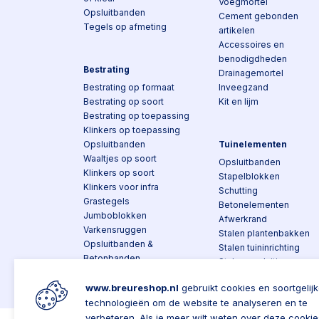
Voegmortel
Opsluitbanden
Cement gebonden
Tegels op afmeting
artikelen
Accessoires en
benodigdheden
Bestrating
Drainagemortel
Bestrating op formaat
Inveegzand
Bestrating op soort
Kit en lijm
Bestrating op toepassing
Klinkers op toepassing
Opsluitbanden
Tuinelementen
Waaltjes op soort
Opsluitbanden
Klinkers op soort
Stapelblokken
Klinkers voor infra
Schutting
Grastegels
Betonelementen
Jumboblokken
Afwerkrand
Varkensruggen
Stalen plantenbakken
Opsluitbanden &
Stalen tuininrichting
Betonbanden
Stalen opsluiting
Trottoirbanden
Stalen tuinafscheidinge
Bochtbanden en
www.breureshop.nl
gebruikt cookies en soortgelij
Composiet
hoekstukken
technologieën om de website te analyseren en te
Over Breure
Klantenservice
verbeteren. Als je meer wilt weten over deze cookie