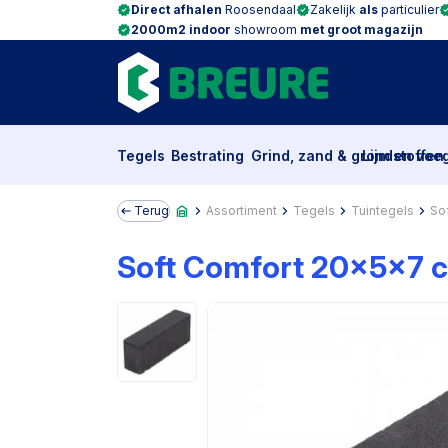
Direct afhalen
Roosendaal
Zakelijk
als
particulier
2000m2 indoor
showroom
met groot magazijn
Tegels
Bestrating
Grind, zand & grondstoffen
Lijm en voe
Terug
Assortiment
Tegels
Tuintegels
So
Soft Comfort 20x5x7 