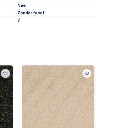
Nee
Zonder facet
7
In de showro