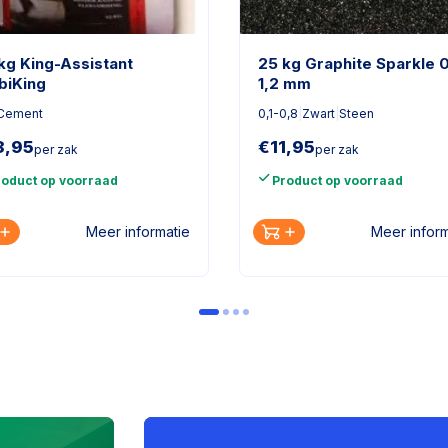
kg King-Assistant
25 kg Graphite Sparkle 0
biKing
1,2 mm
Cement
0,1-0,8
|
Zwart
|
Steen
8,95
€
11,95
per zak
per zak
roduct op voorraad
Product op voorraad
Meer informatie
Meer inform