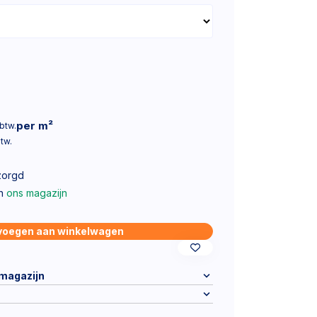
per m²
 btw.
btw.
zorgd
in
ons magazijn
voegen aan winkelwagen
 magazijn