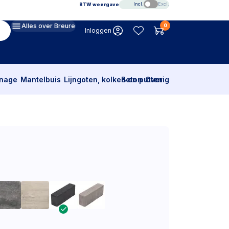
Incl.
Excl.
BTW weergave
Alles over Breure
0
Inloggen
inage
Mantelbuis
Lijngoten, kolken en putten
Beton
Overig