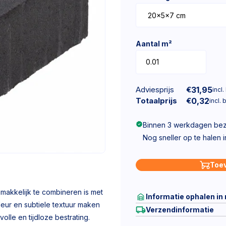
Aantal m²
Adviesprijs
€
31,95
incl.
Totaalprijs
€
0,32
incl. 
Binnen 3 werkdagen be
Nog sneller op te halen 
Toe
emakkelijk te combineren is met
Informatie ophalen in
eur en subtiele textuur maken
Verzendinformatie
lle en tijdloze bestrating.