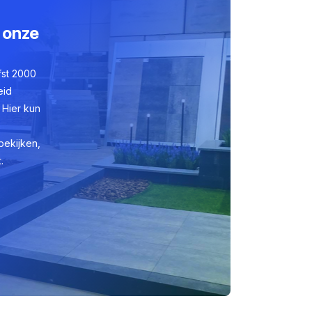
 onze
fst 2000
eid
 Hier kun
bekijken,
.