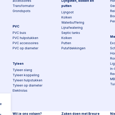
accessoires
Lijngoten, kolken en
Ho
Transformator
putten
Ge
Grondspots
Re
Lijngoot
Bo
Kolken
Pe
Waterbuffering
PVC
Lijnafwatering
PVC buis
Septic tanks
Me
PVC hulpstukken
Kolken
PVC accessoires
Putten
Exc
PVC op diameter
Putafdekkingen
Sch
Ho
Ro
Tyleen
Lig
In-
Tyleen slang
Re
Tyleen koppeling
MB
Tyleen hulpstukken
Tui
Tyleen op diameter
Elektrolas
n
ke
Wil je ons volgen?
Zaken doen met Breure
Ni
s,