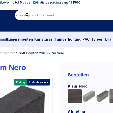
Levering tot
5 dagen
Gratis bezorging vanaf
€1500
gmiddelen
Tuinelementen
Kunstgras
Tuinverlichting
PVC
Tyleen
Dra
ft Comfort
Soft Comfort 20x5x7 cm Nero
cm Nero
Bestellen
Korting
In de showroom
Kleur:
Nero
Afmeting