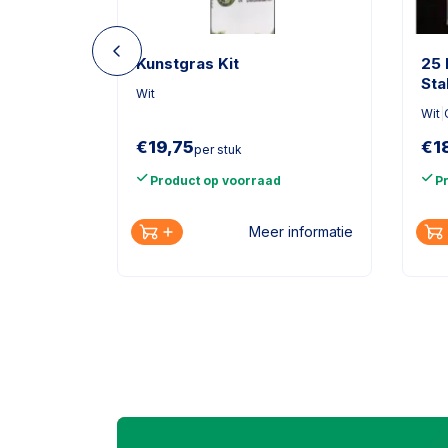
en 2x
Kunstgras Kit
25 
Sta
Wit
75
Wit
|
€
19,75
€
1
per stuk
Product op voorraad
P
Meer informatie
informatie