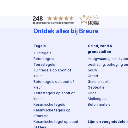
Ontdek alles bij Breure
Tegels
Grind, zand &
grondstoffen
Tuintegels
Betontegels
Hoogwaardig zand voo
Terrastegels
bestrating, ophoging en
Tuintegels op soort of
bouw
kleur
Grond
Betontegels op soort of
Grind en split
kleur
Geotextiel
Terrastegels op soort of
Grids
kleur
Mollengaas
Keramische tegels
Betonmortels
Keramische tegels op
afmeting
Keramische tegel op soort
Lijm en voegmiddelen
of kleur