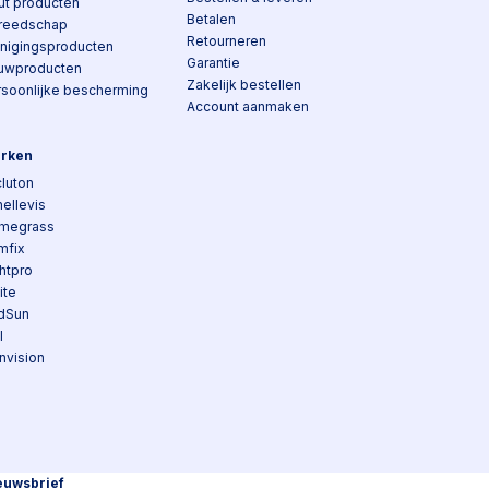
ut producten
Betalen
reedschap
Retourneren
inigingsproducten
Garantie
uwproducten
Zakelijk bestellen
rsoonlijke bescherming
Account aanmaken
rken
luton
ellevis
megrass
mfix
htpro
lite
dSun
I
nvision
euwsbrief