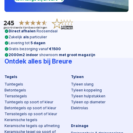
Direct afhalen
Roosendaal
Zakelijk
als
particulier
Levering tot
5 dagen
Gratis bezorging vanaf
€1500
2000m2 indoor
showroom
met groot magazijn
Ontdek alles bij Breure
Tegels
Tyleen
Tuintegels
Tyleen slang
Betontegels
Tyleen koppeling
Terrastegels
Tyleen hulpstukken
Tuintegels op soort of kleur
Tyleen op diameter
Betontegels op soort of kleur
Elektrolas
Terrastegels op soort of kleur
Keramische tegels
Keramische tegels op afmeting
Drainage
Keramische tegel op soort of