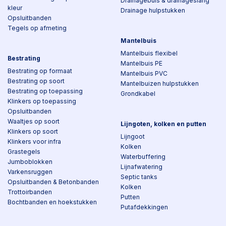
Drainagebuis & drainageslang
kleur
Drainage hulpstukken
Opsluitbanden
Tegels op afmeting
Mantelbuis
Mantelbuis flexibel
Bestrating
Mantelbuis PE
Bestrating op formaat
Mantelbuis PVC
Bestrating op soort
Mantelbuizen hulpstukken
Bestrating op toepassing
Grondkabel
Klinkers op toepassing
Opsluitbanden
Waaltjes op soort
Lijngoten, kolken en putten
Klinkers op soort
Lijngoot
Klinkers voor infra
Kolken
Grastegels
Waterbuffering
Jumboblokken
Lijnafwatering
Varkensruggen
Septic tanks
Opsluitbanden & Betonbanden
Kolken
Trottoirbanden
Putten
Bochtbanden en hoekstukken
Putafdekkingen