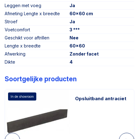
Leggen met voeg
Ja
Afmeting Lengte x breedte
60x60 cm
Stroef
Ja
Voetcomfort
3 ***
Geschikt voor aftrillen
Nee
Lengte x breedte
60x60
Afwerking
Zonder facet
Dikte
4
Soortgelijke producten
In de showroom
Opsluitband antraciet