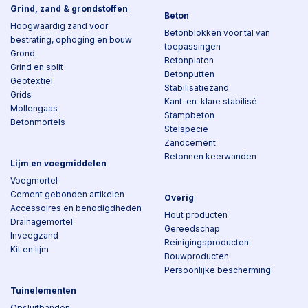
Grind, zand & grondstoffen
Beton
Hoogwaardig zand voor
Betonblokken voor tal van
bestrating, ophoging en bouw
toepassingen
Grond
Betonplaten
Grind en split
Betonputten
Geotextiel
Stabilisatiezand
Grids
Kant-en-klare stabilisé
Mollengaas
Stampbeton
Betonmortels
Stelspecie
Zandcement
Betonnen keerwanden
Lijm en voegmiddelen
Voegmortel
Cement gebonden artikelen
Overig
Accessoires en benodigdheden
Hout producten
Drainagemortel
Gereedschap
Inveegzand
Reinigingsproducten
Kit en lijm
Bouwproducten
Persoonlijke bescherming
Tuinelementen
Opsluitbanden