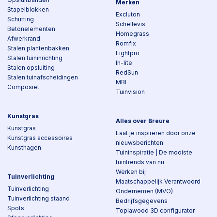
Merken
Stapelblokken
Excluton
Schutting
Schellevis
Betonelementen
Homegrass
Afwerkrand
Romfix
Stalen plantenbakken
Lightpro
Stalen tuininrichting
In-lite
Stalen opsluiting
RedSun
Stalen tuinafscheidingen
MBI
Composiet
Tuinvision
Kunstgras
Alles over Breure
Kunstgras
Laat je inspireren door onze
Kunstgras accessoires
nieuwsberichten
Kunsthagen
Tuininspiratie | De mooiste
tuintrends van nu
Werken bij
Tuinverlichting
Maatschappelijk Verantwoord
Tuinverlichting
Ondernemen (MVO)
Tuinverlichting staand
Bedrijfsgegevens
Spots
Toplawood 3D configurator