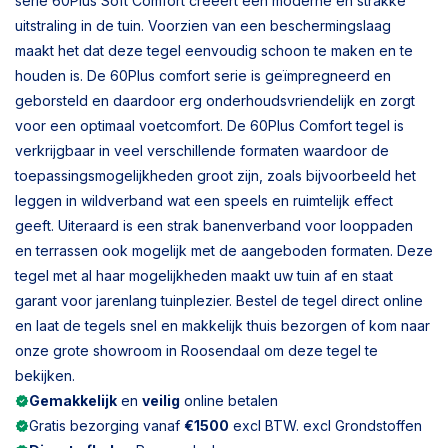
serie 60Plus Soft Comfort creëert een moderne en strakke
uitstraling in de tuin. Voorzien van een beschermingslaag
maakt het dat deze tegel eenvoudig schoon te maken en te
houden is. De 60Plus comfort serie is geïmpregneerd en
geborsteld en daardoor erg onderhoudsvriendelijk en zorgt
voor een optimaal voetcomfort. De 60Plus Comfort tegel is
verkrijgbaar in veel verschillende formaten waardoor de
toepassingsmogelijkheden groot zijn, zoals bijvoorbeeld het
leggen in wildverband wat een speels en ruimtelijk effect
geeft. Uiteraard is een strak banenverband voor looppaden
en terrassen ook mogelijk met de aangeboden formaten. Deze
tegel met al haar mogelijkheden maakt uw tuin af en staat
garant voor jarenlang tuinplezier. Bestel de tegel direct online
en laat de tegels snel en makkelijk thuis bezorgen of kom naar
onze grote showroom in Roosendaal om deze tegel te
bekijken.
Gemakkelijk
en
veilig
online betalen
Gratis bezorging vanaf
€1500
excl BTW. excl Grondstoffen