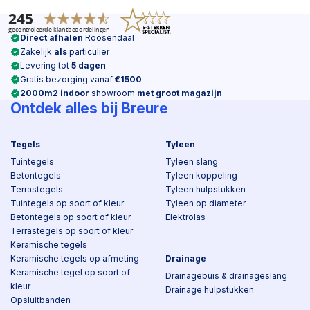
Direct afhalen
Roosendaal
Zakelijk
als
particulier
Levering tot
5 dagen
Gratis bezorging vanaf
€1500
2000m2 indoor
showroom
met groot magazijn
Ontdek alles bij Breure
Tegels
Tyleen
Tuintegels
Tyleen slang
Betontegels
Tyleen koppeling
Terrastegels
Tyleen hulpstukken
Tuintegels op soort of kleur
Tyleen op diameter
Betontegels op soort of kleur
Elektrolas
Terrastegels op soort of kleur
Keramische tegels
Keramische tegels op afmeting
Drainage
Keramische tegel op soort of
Drainagebuis & drainageslang
kleur
Drainage hulpstukken
Opsluitbanden