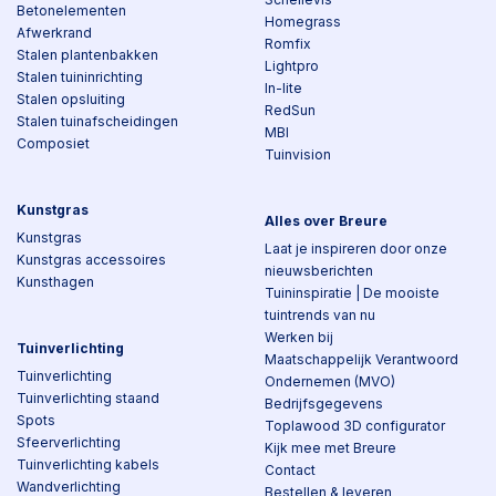
Betonelementen
Homegrass
Afwerkrand
Romfix
Stalen plantenbakken
Lightpro
Stalen tuininrichting
In-lite
Stalen opsluiting
RedSun
Stalen tuinafscheidingen
MBI
Composiet
Tuinvision
Kunstgras
Alles over Breure
Kunstgras
Laat je inspireren door onze
Kunstgras accessoires
nieuwsberichten
Kunsthagen
Tuininspiratie | De mooiste
tuintrends van nu
Werken bij
Tuinverlichting
Maatschappelijk Verantwoord
Tuinverlichting
Ondernemen (MVO)
Tuinverlichting staand
Bedrijfsgegevens
Spots
Toplawood 3D configurator
Sfeerverlichting
Kijk mee met Breure
Tuinverlichting kabels
Contact
Wandverlichting
Bestellen & leveren