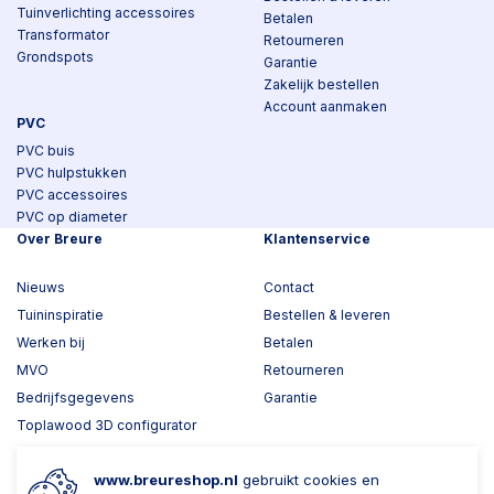
Tuinverlichting accessoires
Betalen
Transformator
Retourneren
Grondspots
Garantie
Zakelijk bestellen
Account aanmaken
PVC
PVC buis
PVC hulpstukken
PVC accessoires
PVC op diameter
Over Breure
Klantenservice
Nieuws
Contact
Tuininspiratie
Bestellen & leveren
Werken bij
Betalen
MVO
Retourneren
Bedrijfsgegevens
Garantie
Toplawood 3D configurator
Kijk mee met Breure
www.breureshop.nl
gebruikt cookies en