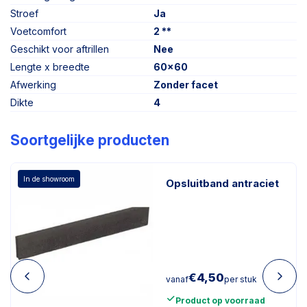
Stroef
Ja
Voetcomfort
2 **
Geschikt voor aftrillen
Nee
Lengte x breedte
60x60
Afwerking
Zonder facet
Dikte
4
Soortgelijke producten
In de showroom
Opsluitband antraciet
€
4,50
vanaf
per stuk
Product op voorraad