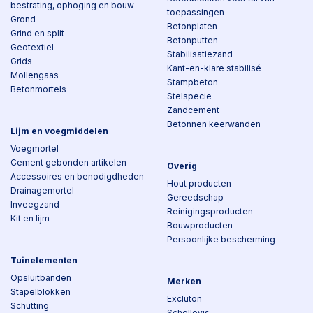
bestrating, ophoging en bouw
toepassingen
Grond
Betonplaten
Grind en split
Betonputten
Geotextiel
Stabilisatiezand
Grids
Kant-en-klare stabilisé
Mollengaas
Stampbeton
Betonmortels
Stelspecie
Zandcement
Betonnen keerwanden
Lijm en voegmiddelen
Voegmortel
Cement gebonden artikelen
Overig
Accessoires en benodigdheden
Hout producten
Drainagemortel
Gereedschap
Inveegzand
Reinigingsproducten
Kit en lijm
Bouwproducten
Persoonlijke bescherming
Tuinelementen
Opsluitbanden
Merken
Stapelblokken
Excluton
Schutting
Schellevis