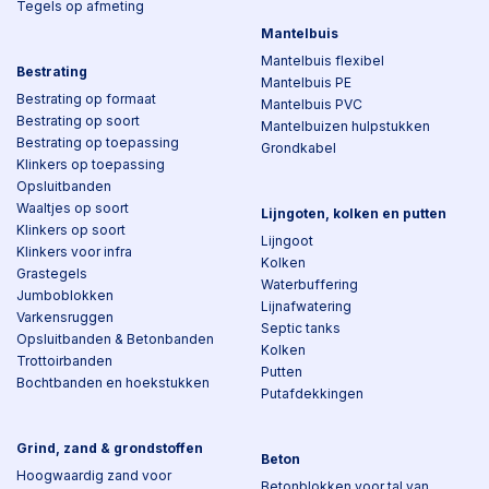
Tegels op afmeting
Mantelbuis
Mantelbuis flexibel
Bestrating
Mantelbuis PE
Bestrating op formaat
Mantelbuis PVC
Bestrating op soort
Mantelbuizen hulpstukken
Bestrating op toepassing
Grondkabel
Klinkers op toepassing
Opsluitbanden
Waaltjes op soort
Lijngoten, kolken en putten
Klinkers op soort
Lijngoot
Klinkers voor infra
Kolken
Grastegels
Waterbuffering
Jumboblokken
Lijnafwatering
Varkensruggen
Septic tanks
Opsluitbanden & Betonbanden
Kolken
Trottoirbanden
Putten
Bochtbanden en hoekstukken
Putafdekkingen
Grind, zand & grondstoffen
Beton
Hoogwaardig zand voor
Betonblokken voor tal van