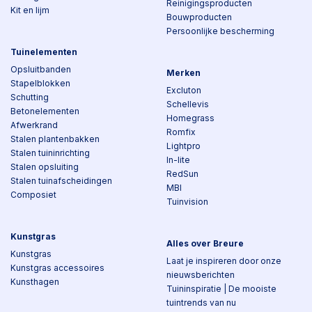
Reinigingsproducten
Kit en lijm
Bouwproducten
Persoonlijke bescherming
Tuinelementen
Opsluitbanden
Merken
Stapelblokken
Excluton
Schutting
Schellevis
Betonelementen
Homegrass
Afwerkrand
Romfix
Stalen plantenbakken
Lightpro
Stalen tuininrichting
In-lite
Stalen opsluiting
RedSun
Stalen tuinafscheidingen
MBI
Composiet
Tuinvision
Kunstgras
Alles over Breure
Kunstgras
Laat je inspireren door onze
Kunstgras accessoires
nieuwsberichten
Kunsthagen
Tuininspiratie | De mooiste
tuintrends van nu