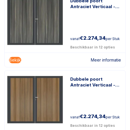
Dubbele poort
Antraciet Verticaal -
Rhombus Schaduw
Antraciet
€
2.274,34
vanaf
per Stuk
Beschikbaar in 12 opties
Bekijk
Meer informatie
Dubbele poort
Antraciet Verticaal -
Geborsteld Teak
€
2.274,34
vanaf
per Stuk
Beschikbaar in 12 opties