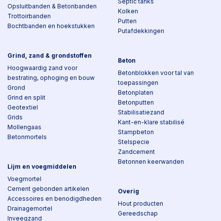
Septic tanks
Opsluitbanden & Betonbanden
Kolken
Trottoirbanden
Putten
Bochtbanden en hoekstukken
Putafdekkingen
Grind, zand & grondstoffen
Beton
Hoogwaardig zand voor
Betonblokken voor tal van
bestrating, ophoging en bouw
toepassingen
Grond
Betonplaten
Grind en split
Betonputten
Geotextiel
Stabilisatiezand
Grids
Kant-en-klare stabilisé
Mollengaas
Stampbeton
Betonmortels
Stelspecie
Zandcement
Betonnen keerwanden
Lijm en voegmiddelen
Voegmortel
Cement gebonden artikelen
Overig
Accessoires en benodigdheden
Hout producten
Drainagemortel
Gereedschap
Inveegzand