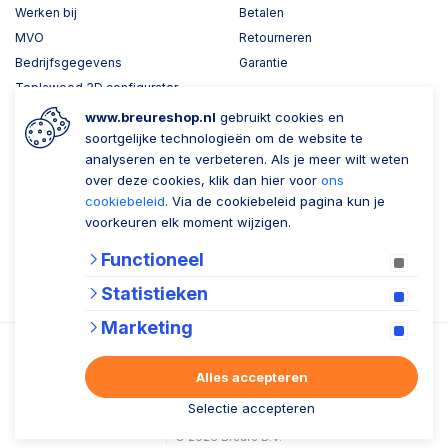
Werken bij
Betalen
MVO
Retourneren
Bedrijfsgegevens
Garantie
Toplawood 3D configurator
Kijk mee met Breure
www.breureshop.nl
gebruikt cookies en
soortgelijke technologieën om de website te
Wil je ons volgen?
Zaken doen met Breure
analyseren en te verbeteren. Als je meer wilt weten
over deze cookies, klik dan hier voor
ons
Zakelijk bestellen
cookiebeleid
. Via de cookiebeleid pagina kun je
voorkeuren elk moment wijzigen.
Account aanmaken
Functioneel
Nieuwsbrief
Statistieken
Verzenden
Marketing
Alles accepteren
Selectie accepteren
Algemene voorwaarden
Privacy statement
Cookiebeleid
© 2026 Breure B.V.