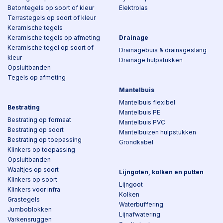
Betontegels op soort of kleur
Elektrolas
Terrastegels op soort of kleur
Keramische tegels
Keramische tegels op afmeting
Drainage
Keramische tegel op soort of
Drainagebuis & drainageslang
kleur
Drainage hulpstukken
Opsluitbanden
Tegels op afmeting
Mantelbuis
Mantelbuis flexibel
Bestrating
Mantelbuis PE
Bestrating op formaat
Mantelbuis PVC
Bestrating op soort
Mantelbuizen hulpstukken
Bestrating op toepassing
Grondkabel
Klinkers op toepassing
Opsluitbanden
Waaltjes op soort
Lijngoten, kolken en putten
Klinkers op soort
Lijngoot
Klinkers voor infra
Kolken
Grastegels
Waterbuffering
Jumboblokken
Lijnafwatering
Varkensruggen