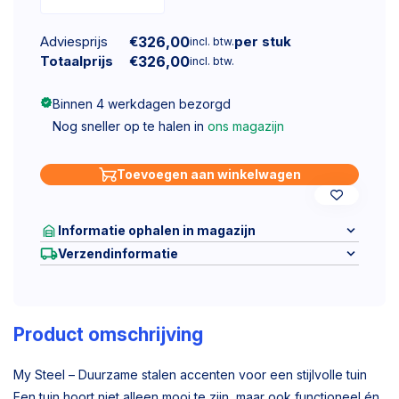
Adviesprijs
€
326,00
per stuk
incl. btw.
Totaalprijs
€
326,00
incl. btw.
Binnen 4 werkdagen bezorgd
Nog sneller op te halen in
ons magazijn
Toevoegen aan winkelwagen
Informatie ophalen in magazijn
Verzendinformatie
Product omschrijving
My Steel – Duurzame stalen accenten voor een stijlvolle tuin
Een tuin hoort niet alleen mooi te zijn, maar ook functioneel én