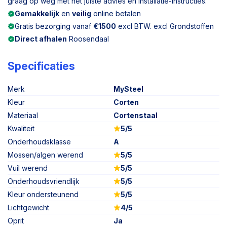
graag op weg met het juiste advies en installatie-instructies.
Gemakkelijk
en
veilig
online betalen
Gratis bezorging vanaf
€1500
excl BTW. excl Grondstoffen
Direct afhalen
Roosendaal
Specificaties
Merk
MySteel
Kleur
Corten
Materiaal
Cortenstaal
Kwaliteit
5/5
Onderhoudsklasse
A
Mossen/algen werend
5/5
Vuil werend
5/5
Onderhoudsvriendlijk
5/5
Kleur ondersteunend
5/5
Lichtgewicht
4/5
Oprit
Ja