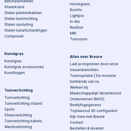
Betonelementen
Homegrass
Afwerkrand
Romfix
Stalen plantenbakken
Lightpro
Stalen tuininrichting
In-lite
Stalen opsluiting
RedSun
Stalen tuinafscheidingen
MBI
Composiet
Tuinvision
Kunstgras
Alles over Breure
Kunstgras
Laat je inspireren door onze
Kunstgras accessoires
nieuwsberichten
Kunsthagen
Tuininspiratie | De mooiste
tuintrends van nu
Werken bij
Tuinverlichting
Maatschappelijk Verantwoord
Tuinverlichting
Ondernemen (MVO)
Tuinverlichting staand
Bedrijfsgegevens
Spots
Toplawood 3D configurator
Sfeerverlichting
Kijk mee met Breure
Tuinverlichting kabels
Contact
Wandverlichting
Bestellen & leveren