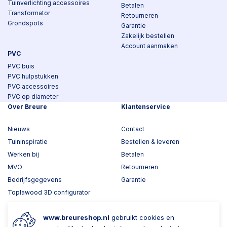
Tuinverlichting accessoires
Betalen
Transformator
Retourneren
Grondspots
Garantie
Zakelijk bestellen
Account aanmaken
PVC
PVC buis
PVC hulpstukken
PVC accessoires
PVC op diameter
Over Breure
Klantenservice
Nieuws
Contact
Tuininspiratie
Bestellen & leveren
Werken bij
Betalen
MVO
Retourneren
Bedrijfsgegevens
Garantie
Toplawood 3D configurator
Kijk mee met Breure
www.breureshop.nl
gebruikt cookies en
Wil je ons volgen?
Zaken doen met Breure