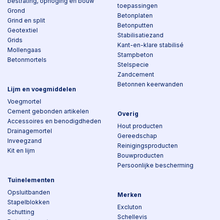
bestrating, ophoging en bouw
toepassingen
Grond
Betonplaten
Grind en split
Betonputten
Geotextiel
Stabilisatiezand
Grids
Kant-en-klare stabilisé
Mollengaas
Stampbeton
Betonmortels
Stelspecie
Zandcement
Betonnen keerwanden
Lijm en voegmiddelen
Voegmortel
Cement gebonden artikelen
Overig
Accessoires en benodigdheden
Hout producten
Drainagemortel
Gereedschap
Inveegzand
Reinigingsproducten
Kit en lijm
Bouwproducten
Persoonlijke bescherming
Tuinelementen
Opsluitbanden
Merken
Stapelblokken
Excluton
Schutting
Schellevis