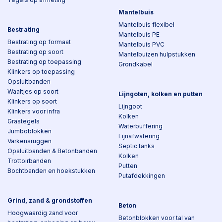
Mantelbuis
Mantelbuis flexibel
Bestrating
Mantelbuis PE
Bestrating op formaat
Mantelbuis PVC
Bestrating op soort
Mantelbuizen hulpstukken
Bestrating op toepassing
Grondkabel
Klinkers op toepassing
Opsluitbanden
Waaltjes op soort
Lijngoten, kolken en putten
Klinkers op soort
Lijngoot
Klinkers voor infra
Kolken
Grastegels
Waterbuffering
Jumboblokken
Lijnafwatering
Varkensruggen
Septic tanks
Opsluitbanden & Betonbanden
Kolken
Trottoirbanden
Putten
Bochtbanden en hoekstukken
Putafdekkingen
Grind, zand & grondstoffen
Beton
Hoogwaardig zand voor
Betonblokken voor tal van