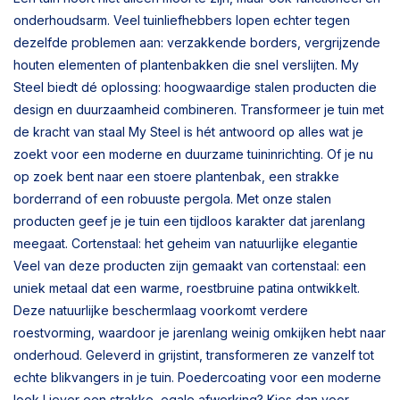
onderhoudsarm. Veel tuinliefhebbers lopen echter tegen
dezelfde problemen aan: verzakkende borders, vergrijzende
houten elementen of plantenbakken die snel verslijten. My
Steel biedt dé oplossing: hoogwaardige stalen producten die
design en duurzaamheid combineren. Transformeer je tuin met
de kracht van staal My Steel is hét antwoord op alles wat je
zoekt voor een moderne en duurzame tuininrichting. Of je nu
op zoek bent naar een stoere plantenbak, een strakke
borderrand of een robuuste pergola. Met onze stalen
producten geef je je tuin een tijdloos karakter dat jarenlang
meegaat. Cortenstaal: het geheim van natuurlijke elegantie
Veel van deze producten zijn gemaakt van cortenstaal: een
uniek metaal dat een warme, roestbruine patina ontwikkelt.
Deze natuurlijke beschermlaag voorkomt verdere
roestvorming, waardoor je jarenlang weinig omkijken hebt naar
onderhoud. Geleverd in grijstint, transformeren ze vanzelf tot
echte blikvangers in je tuin. Poedercoating voor een moderne
look Liever een strakke, egale afwerking? Kies dan voor