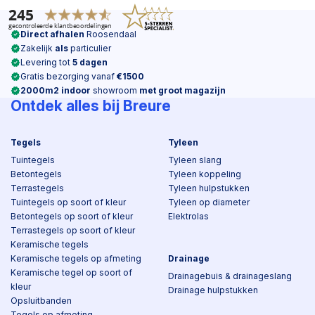
Direct afhalen
Roosendaal
Zakelijk
als
particulier
Levering tot
5 dagen
Gratis bezorging vanaf
€1500
2000m2 indoor
showroom
met groot magazijn
Ontdek alles bij Breure
Tegels
Tyleen
Tuintegels
Tyleen slang
Betontegels
Tyleen koppeling
Terrastegels
Tyleen hulpstukken
Tuintegels op soort of kleur
Tyleen op diameter
Betontegels op soort of kleur
Elektrolas
Terrastegels op soort of kleur
Keramische tegels
Keramische tegels op afmeting
Drainage
Keramische tegel op soort of
Drainagebuis & drainageslang
kleur
Drainage hulpstukken
Opsluitbanden
Tegels op afmeting