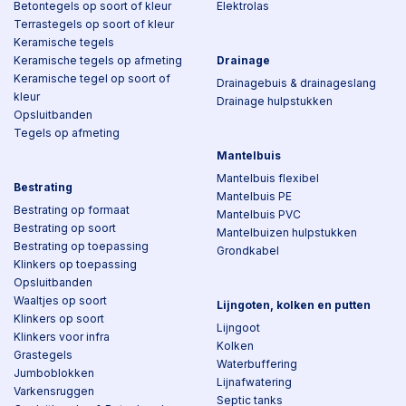
Betontegels op soort of kleur
Elektrolas
Terrastegels op soort of kleur
Keramische tegels
Keramische tegels op afmeting
Drainage
Keramische tegel op soort of
Drainagebuis & drainageslang
kleur
Drainage hulpstukken
Opsluitbanden
Tegels op afmeting
Mantelbuis
Mantelbuis flexibel
Bestrating
Mantelbuis PE
Bestrating op formaat
Mantelbuis PVC
Bestrating op soort
Mantelbuizen hulpstukken
Bestrating op toepassing
Grondkabel
Klinkers op toepassing
Opsluitbanden
Waaltjes op soort
Lijngoten, kolken en putten
Klinkers op soort
Lijngoot
Klinkers voor infra
Kolken
Grastegels
Waterbuffering
Jumboblokken
Lijnafwatering
Varkensruggen
Septic tanks