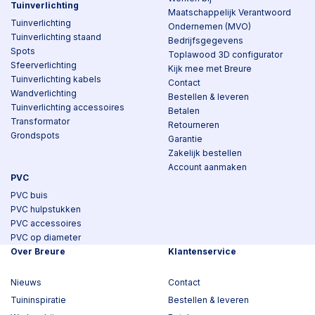
Tuinverlichting
Maatschappelijk Verantwoord
Tuinverlichting
Ondernemen (MVO)
Tuinverlichting staand
Bedrijfsgegevens
Spots
Toplawood 3D configurator
Sfeerverlichting
Kijk mee met Breure
Tuinverlichting kabels
Contact
Wandverlichting
Bestellen & leveren
Tuinverlichting accessoires
Betalen
Transformator
Retourneren
Grondspots
Garantie
Zakelijk bestellen
Account aanmaken
PVC
PVC buis
PVC hulpstukken
PVC accessoires
PVC op diameter
Over Breure
Klantenservice
Nieuws
Contact
Tuininspiratie
Bestellen & leveren