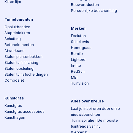
Kit en lijm
Bouwproducten
Persoonlijke bescherming
Tuinelementen
Opsluitbanden
Merken
Stapelblokken
Excluton
Schutting
Schellevis
Betonelementen
Homegrass
Afwerkrand
Romfix
Stalen plantenbakken
Lightpro
Stalen tuininrichting
In-lite
Stalen opsluiting
RedSun
Stalen tuinafscheidingen
MBI
Composiet
Tuinvision
Kunstgras
Alles over Breure
Kunstgras
Laat je inspireren door onze
Kunstgras accessoires
nieuwsberichten
Kunsthagen
Tuininspiratie | De mooiste
tuintrends van nu
Werken bij