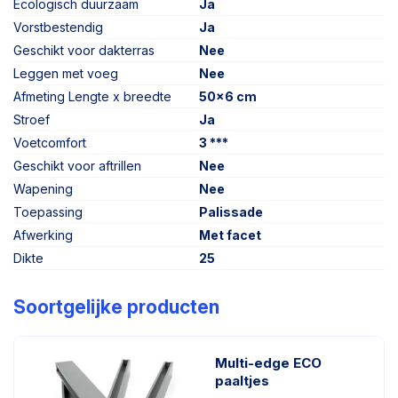
Ecologisch duurzaam
Ja
Vorstbestendig
Ja
Geschikt voor dakterras
Nee
Leggen met voeg
Nee
Afmeting Lengte x breedte
50x6 cm
Stroef
Ja
Voetcomfort
3 ***
Geschikt voor aftrillen
Nee
Wapening
Nee
Toepassing
Palissade
Afwerking
Met facet
Dikte
25
Soortgelijke producten
Multi-edge ECO
paaltjes