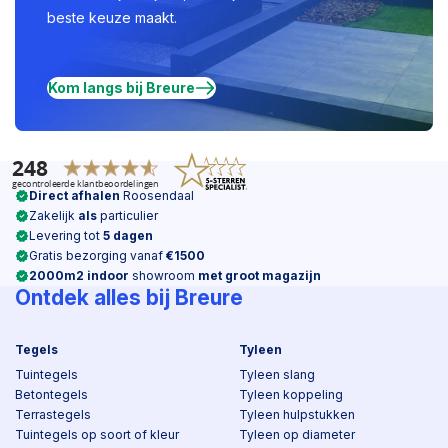
beste keuze maakt.
Kom langs bij Breure
Direct afhalen
Roosendaal
Zakelijk
als
particulier
Levering tot
5 dagen
Gratis bezorging vanaf
€1500
2000m2 indoor
showroom
met groot magazijn
Ontdek alles bij Breure
Tegels
Tyleen
Tuintegels
Tyleen slang
Betontegels
Tyleen koppeling
Terrastegels
Tyleen hulpstukken
Tuintegels op soort of kleur
Tyleen op diameter