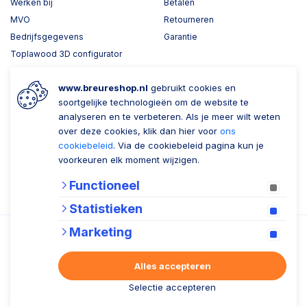
Werken bij
Betalen
MVO
Retourneren
Bedrijfsgegevens
Garantie
Toplawood 3D configurator
Kijk mee met Breure
www.breureshop.nl
gebruikt cookies en
Wil je ons volgen?
Zaken doen met Breure
soortgelijke technologieën om de website te
analyseren en te verbeteren. Als je meer wilt weten
Zakelijk bestellen
over deze cookies, klik dan hier voor
ons
cookiebeleid
. Via de cookiebeleid pagina kun je
Account aanmaken
voorkeuren elk moment wijzigen.
Nieuwsbrief
Functioneel
Verzenden
Statistieken
Marketing
Alles accepteren
Algemene voorwaarden
Privacy statement
Cookiebeleid
Selectie accepteren
© 2026 Breure B.V.