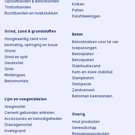
Opsluitbanden & Betonbanden
Kolken
Trottoirbanden
Putten
Bochtbanden en hoekstukken
Putafdekkingen
Grind, zand & grondstoffen
Beton
Hoogwaardig zand voor
Betonblokken voor tal van
bestrating, ophoging en bouw
toepassingen
Grond
Betonplaten
Grind en split
Betonputten
Geotextiel
Stabilisatiezand
Grids
Kant-en-klare stabilisé
Mollengaas
Stampbeton
Betonmortels
Stelspecie
Zandcement
Betonnen keerwanden
Lijm en voegmiddelen
Voegmortel
Cement gebonden artikelen
Overig
Accessoires en benodigdheden
Hout producten
Drainagemortel
Gereedschap
Inveegzand
Reinigingsproducten