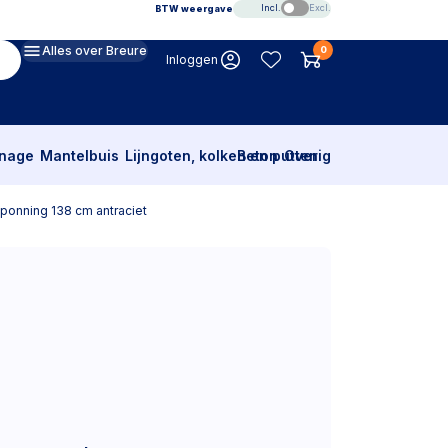
Incl.
Excl.
BTW weergave
Alles over Breure
0
Inloggen
inage
Mantelbuis
Lijngoten, kolken en putten
Beton
Overig
ponning 138 cm antraciet