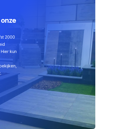
 onze
fst 2000
eid
 Hier kun
bekijken,
.