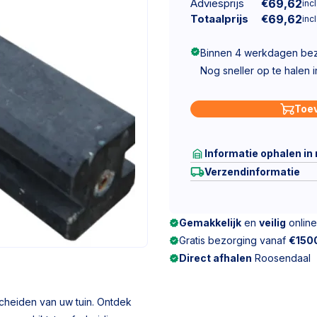
Adviesprijs
€
69,62
incl
Totaalprijs
€
69,62
incl
Binnen 4 werkdagen be
Nog sneller op te halen 
Toe
Informatie ophalen in
Verzendinformatie
Gemakkelijk
en
veilig
online
Gratis bezorging vanaf
€150
Direct afhalen
Roosendaal
scheiden van uw tuin. Ontdek