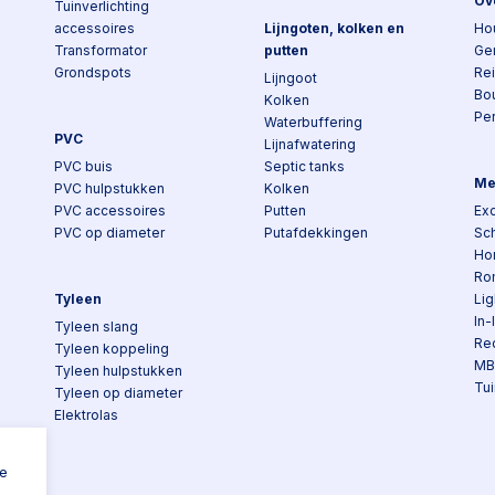
Ov
Tuinverlichting
accessoires
Lijngoten, kolken en
Ho
Transformator
putten
Ge
Grondspots
Re
Lijngoot
Bo
Kolken
Pe
Waterbuffering
PVC
Lijnafwatering
PVC buis
Septic tanks
Me
PVC hulpstukken
Kolken
PVC accessoires
Putten
Exc
PVC op diameter
Putafdekkingen
Sch
Ho
Ro
Tyleen
Lig
In-
Tyleen slang
Re
Tyleen koppeling
MB
Tyleen hulpstukken
Tui
Tyleen op diameter
Elektrolas
n
ke