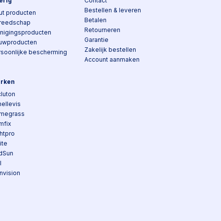
erig
Contact
Bestellen & leveren
ut producten
Betalen
reedschap
Retourneren
inigingsproducten
Garantie
uwproducten
Zakelijk bestellen
rsoonlijke bescherming
Account aanmaken
rken
luton
ellevis
megrass
mfix
htpro
lite
dSun
I
nvision