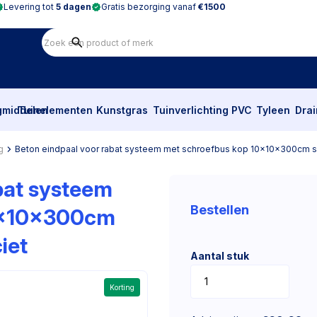
Levering tot
5 dagen
Gratis bezorging vanaf
€1500
gmiddelen
Tuinelementen
Kunstgras
Tuinverlichting
PVC
Tyleen
Dra
g
Beton eindpaal voor rabat systeem met schroefbus kop 10x10x300cm s
bat systeem
Bestellen
0x10x300cm
iet
Aantal stuk
Korting