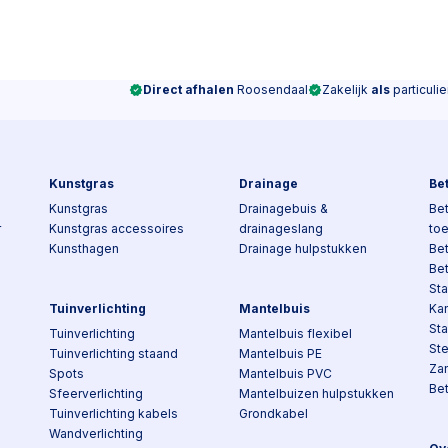
Direct afhalen
Roosendaal
Zakelijk
als
particulie
Kunstgras
Drainage
Be
Kunstgras
Drainagebuis &
Bet
r
Kunstgras accessoires
drainageslang
to
Kunsthagen
Drainage hulpstukken
Be
Be
Sta
Tuinverlichting
Mantelbuis
Kan
St
Tuinverlichting
Mantelbuis flexibel
St
Tuinverlichting staand
Mantelbuis PE
Za
Spots
Mantelbuis PVC
Be
Sfeerverlichting
Mantelbuizen hulpstukken
Tuinverlichting kabels
Grondkabel
Wandverlichting