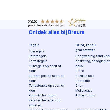
Ontdek alles bij Breure
Tegels
Grind, zand &
grondstoffen
Tuintegels
Betontegels
Hoogwaardig zand voo
Terrastegels
bestrating, ophoging en
Tuintegels op soort of
bouw
kleur
Grond
Betontegels op soort of
Grind en split
kleur
Geotextiel
Terrastegels op soort of
Grids
kleur
Mollengaas
Keramische tegels
Betonmortels
Keramische tegels op
afmeting