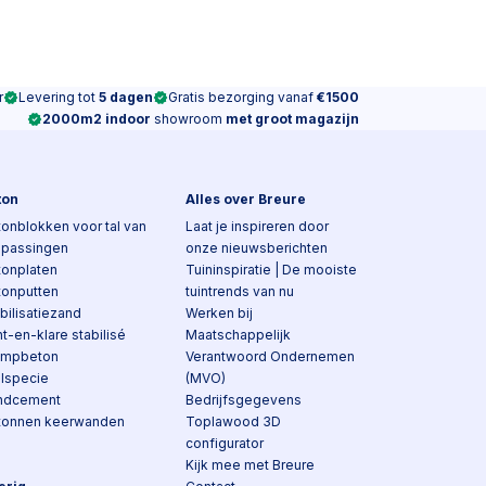
r
Levering tot
5 dagen
Gratis bezorging vanaf
€1500
2000m2 indoor
showroom
met groot magazijn
ton
Alles over Breure
onblokken voor tal van
Laat je inspireren door
epassingen
onze nieuwsberichten
tonplaten
Tuininspiratie | De mooiste
tonputten
tuintrends van nu
bilisatiezand
Werken bij
t-en-klare stabilisé
Maatschappelijk
ampbeton
Verantwoord Ondernemen
elspecie
(MVO)
ndcement
Bedrijfsgegevens
tonnen keerwanden
Toplawood 3D
configurator
Kijk mee met Breure