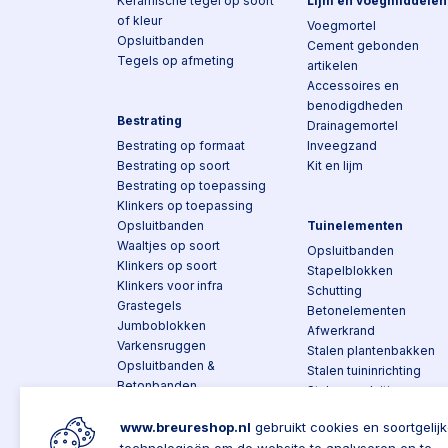
Keramische tegel op soort
Lijm en voegmiddelen
of kleur
Voegmortel
Opsluitbanden
Cement gebonden
Tegels op afmeting
artikelen
Accessoires en
benodigdheden
Bestrating
Drainagemortel
Bestrating op formaat
Inveegzand
Bestrating op soort
Kit en lijm
Bestrating op toepassing
Klinkers op toepassing
Opsluitbanden
Tuinelementen
Waaltjes op soort
Opsluitbanden
Klinkers op soort
Stapelblokken
Klinkers voor infra
Schutting
Grastegels
Betonelementen
Jumboblokken
Afwerkrand
Varkensruggen
Stalen plantenbakken
Opsluitbanden &
Stalen tuininrichting
Betonbanden
Stalen opsluiting
Trottoirbanden
Stalen tuinafscheidinge
Bochtbanden en
www.breureshop.nl
gebruikt cookies en soortgelij
Composiet
hoekstukken