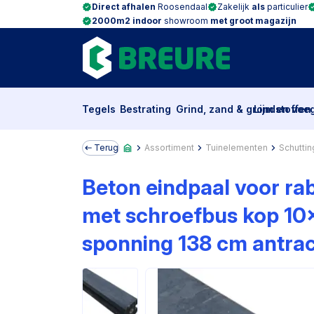
Direct afhalen
Roosendaal
Zakelijk
als
particulier
2000m2 indoor
showroom
met groot magazijn
Tegels
Bestrating
Grind, zand & grondstoffen
Lijm en voe
Terug
Assortiment
Tuinelementen
Schuttin
Beton eindpaal voor ra
met schroefbus kop 1
sponning 138 cm antrac