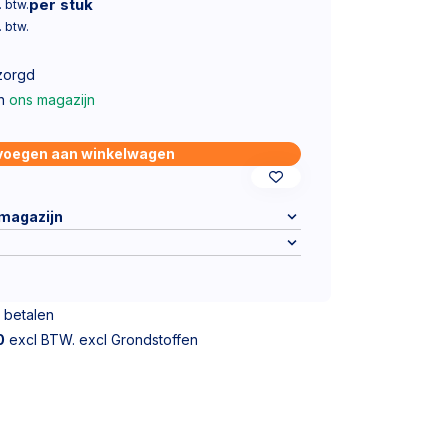
per stuk
. btw.
. btw.
zorgd
in
ons magazijn
voegen aan winkelwagen
 magazijn
 betalen
0
excl BTW. excl Grondstoffen