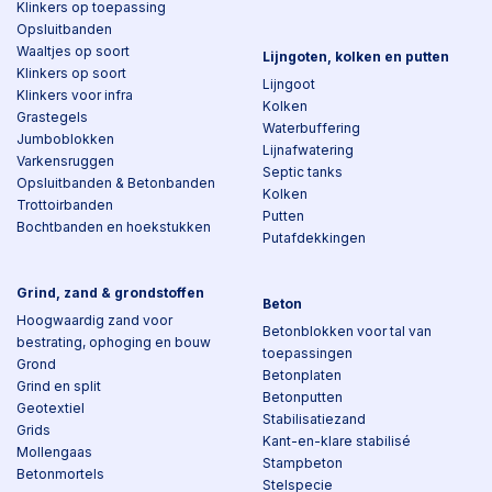
Klinkers op toepassing
Opsluitbanden
Waaltjes op soort
Lijngoten, kolken en putten
Klinkers op soort
Lijngoot
Klinkers voor infra
Kolken
Grastegels
Waterbuffering
Jumboblokken
Lijnafwatering
Varkensruggen
Septic tanks
Opsluitbanden & Betonbanden
Kolken
Trottoirbanden
Putten
Bochtbanden en hoekstukken
Putafdekkingen
Grind, zand & grondstoffen
Beton
Hoogwaardig zand voor
Betonblokken voor tal van
bestrating, ophoging en bouw
toepassingen
Grond
Betonplaten
Grind en split
Betonputten
Geotextiel
Stabilisatiezand
Grids
Kant-en-klare stabilisé
Mollengaas
Stampbeton
Betonmortels
Stelspecie