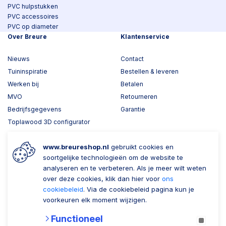
PVC hulpstukken
PVC accessoires
PVC op diameter
Over Breure
Klantenservice
Nieuws
Contact
Tuininspiratie
Bestellen & leveren
Werken bij
Betalen
MVO
Retourneren
Bedrijfsgegevens
Garantie
Toplawood 3D configurator
Kijk mee met Breure
www.breureshop.nl
gebruikt cookies en
Wil je ons volgen?
Zaken doen met Breure
soortgelijke technologieën om de website te
analyseren en te verbeteren. Als je meer wilt weten
Zakelijk bestellen
over deze cookies, klik dan hier voor
ons
cookiebeleid
. Via de cookiebeleid pagina kun je
Account aanmaken
voorkeuren elk moment wijzigen.
Nieuwsbrief
Functioneel