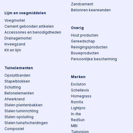
Zandcement
Betonnen keerwanden
Lijm en voegmiddelen
Voegmortel
Cement gebonden artikelen
Overig
Accessoires en benodigdheden
Hout producten
Drainagemortel
Gereedschap
Inveegzand
Reinigingsproducten
Kit en lijm
Bouwproducten
Persoonlijke bescherming
Tuinelementen
Opsluitbanden
Merken
Stapelblokken
Excluton
Schutting
Schellevis
Betonelementen
Homegrass
Afwerkrand
Romfix
Stalen plantenbakken
Lightpro
Stalen tuininrichting
In-lite
Stalen opsluiting
RedSun
Stalen tuinafscheidingen
MBI
Composiet
Tuinvision