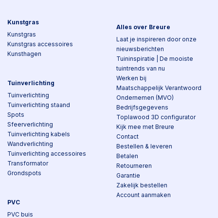
Kunstgras
Alles over Breure
Kunstgras
Laat je inspireren door onze
Kunstgras accessoires
nieuwsberichten
Kunsthagen
Tuininspiratie | De mooiste
tuintrends van nu
Werken bij
Tuinverlichting
Maatschappelijk Verantwoord
Tuinverlichting
Ondernemen (MVO)
Tuinverlichting staand
Bedrijfsgegevens
Spots
Toplawood 3D configurator
Sfeerverlichting
Kijk mee met Breure
Tuinverlichting kabels
Contact
Wandverlichting
Bestellen & leveren
Tuinverlichting accessoires
Betalen
Transformator
Retourneren
Grondspots
Garantie
Zakelijk bestellen
Account aanmaken
PVC
PVC buis