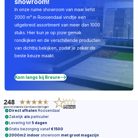
showroom!
In onze ruime showroom van maar liefst
2000 m² in Roosendaal vindtje een
uitgebreid assortiment van meer dan 1000
stuks. Hier kun je op jouw gemak
rondkijken en de verschillende producten
van dichtbij bekijken, zodat je zeker de
beste keuze maakt.
Kom langs bij Breure
Direct afhalen
Roosendaal
Zakelijk
als
particulier
Levering tot
5 dagen
Gratis bezorging vanaf
€1500
2000m2 indoor
showroom
met groot magazijn