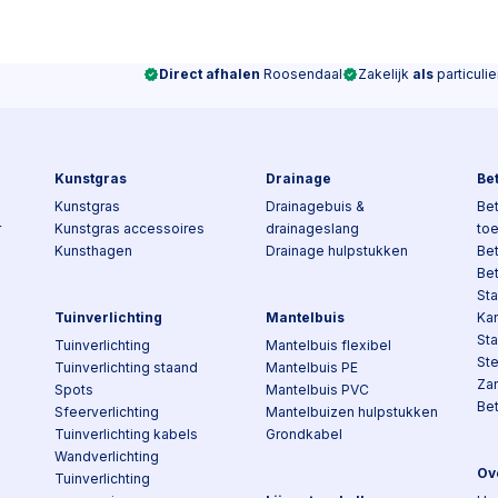
Direct afhalen
Roosendaal
Zakelijk
als
particulie
Kunstgras
Drainage
Be
Kunstgras
Drainagebuis &
Bet
r
Kunstgras accessoires
drainageslang
to
Kunsthagen
Drainage hulpstukken
Be
Be
Sta
Tuinverlichting
Mantelbuis
Kan
St
Tuinverlichting
Mantelbuis flexibel
St
Tuinverlichting staand
Mantelbuis PE
Za
Spots
Mantelbuis PVC
Be
Sfeerverlichting
Mantelbuizen hulpstukken
Tuinverlichting kabels
Grondkabel
Wandverlichting
Ov
Tuinverlichting