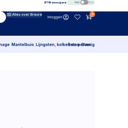
Incl.
Excl.
BTW weergave
Alles over Breure
0
Inloggen
inage
Mantelbuis
Lijngoten, kolken en putten
Beton
Overig