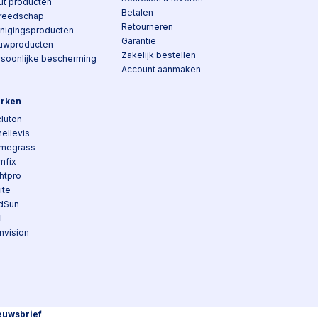
ut producten
Betalen
reedschap
Retourneren
inigingsproducten
Garantie
uwproducten
Zakelijk bestellen
rsoonlijke bescherming
Account aanmaken
rken
luton
ellevis
megrass
mfix
htpro
lite
dSun
I
nvision
euwsbrief