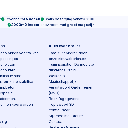
r
Levering tot
5 dagen
Gratis bezorging vanaf
€1500
2000m2 indoor
showroom
met groot magazijn
ton
Alles over Breure
onblokken voor tal van
Laat je inspireren door
epassingen
onze nieuwsberichten
tonplaten
Tuininspiratie | De mooiste
tonputten
tuintrends van nu
bilisatiezand
Werken bij
t-en-klare stabilisé
Maatschappelijk
ampbeton
Verantwoord Ondernemen
elspecie
(MVO)
ndcement
Bedrijfsgegevens
tonnen keerwanden
Toplawood 3D
configurator
Kijk mee met Breure
erig
Contact
Bestellen & leveren