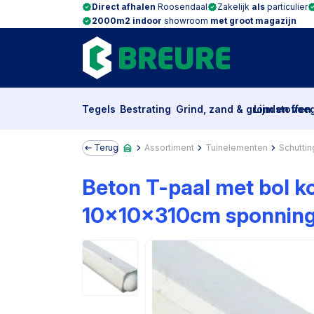
Direct afhalen
Roosendaal
Zakelijk
als
particulier
2000m2 indoor
showroom
met groot magazijn
Tegels
Bestrating
Grind, zand & grondstoffen
Lijm en voe
Terug
Assortiment
Tuinelementen
Schuttin
Beton T-paal met bol k
10x10x310cm sponning