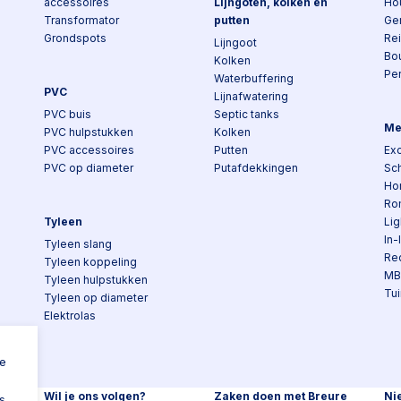
accessoires
Lijngoten, kolken en
Ho
Transformator
putten
Ge
Grondspots
Re
Lijngoot
Bo
Kolken
Pe
Waterbuffering
PVC
Lijnafwatering
PVC buis
Septic tanks
Me
PVC hulpstukken
Kolken
PVC accessoires
Putten
Exc
PVC op diameter
Putafdekkingen
Sch
Ho
Ro
Tyleen
Lig
In-
Tyleen slang
Re
Tyleen koppeling
MB
Tyleen hulpstukken
Tui
Tyleen op diameter
Elektrolas
n
ke
Wil je ons volgen?
Zaken doen met Breure
Ni
s,