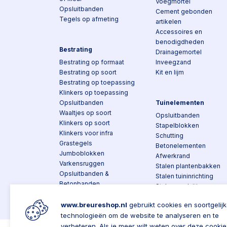
Voegmortel
Opsluitbanden
Cement gebonden
Tegels op afmeting
artikelen
Accessoires en
benodigdheden
Bestrating
Drainagemortel
Bestrating op formaat
Inveegzand
Bestrating op soort
Kit en lijm
Bestrating op toepassing
Klinkers op toepassing
Opsluitbanden
Tuinelementen
Waaltjes op soort
Opsluitbanden
Klinkers op soort
Stapelblokken
Klinkers voor infra
Schutting
Grastegels
Betonelementen
Jumboblokken
Afwerkrand
Varkensruggen
Stalen plantenbakken
Opsluitbanden &
Stalen tuininrichting
Betonbanden
Stalen opsluiting
Trottoirbanden
Stalen tuinafscheidinge
Bochtbanden en
www.breureshop.nl
gebruikt cookies en soortgelij
Composiet
hoekstukken
technologieën om de website te analyseren en te
Over Breure
Klantenservice
verbeteren. Als je meer wilt weten over deze cookie