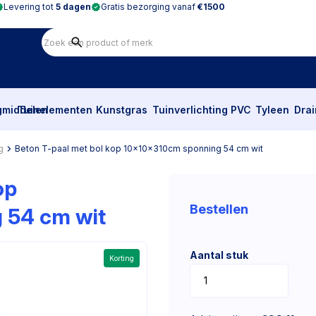
Levering tot
5 dagen
Gratis bezorging vanaf
€1500
gmiddelen
Tuinelementen
Kunstgras
Tuinverlichting
PVC
Tyleen
Dra
g
Beton T-paal met bol kop 10x10x310cm sponning 54 cm wit
op
Bestellen
 54 cm wit
Aantal stuk
Korting