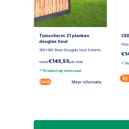
Tuinscherm 21 planken
CEB
douglas hout
Grijs
180x180
|
Bruin
|
Douglas hout
|
Scherm
€
1
€
143,53
vanaf
per stuk
P
Product op voorraad
Bekijk
Meer informatie