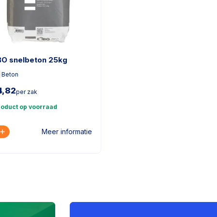
O snelbeton 25kg
|
Beton
4,82
per zak
roduct op voorraad
Meer informatie