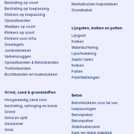
Bestrating op soort
Mantelbuizen hulpstukken
Bestrating op toepassing
Grondkabel
Klinkers op toepassing
Opsluitbanden
Waaltjes op soort
Lijngoten, kolken en putten
Klinkers op soort
Lijngoot
Klinkers voor infra
Kolken
Grastegels
Waterbuffering
Jumboblokken
Lijnafwatering
Varkensruggen
Septic tanks
Opsluitbanden & Betonbanden
Kolken
Trottoirbanden
Putten
Bochtbanden en hoekstukken
Putafdekkingen
Grind, zand & grondstoffen
Beton
Hoogwaardig zand voor
Betonblokken voor tal van
bestrating, ophoging en bouw
toepassingen
Grond
Betonplaten
Grind en split
Betonputten
Geotextiel
Stabilisatiezand
Grids
Kant-en-klare stabilisé