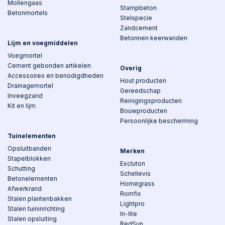
Mollengaas
Stampbeton
Betonmortels
Stelspecie
Zandcement
Betonnen keerwanden
Lijm en voegmiddelen
Voegmortel
Cement gebonden artikelen
Overig
Accessoires en benodigdheden
Hout producten
Drainagemortel
Gereedschap
Inveegzand
Reinigingsproducten
Kit en lijm
Bouwproducten
Persoonlijke bescherming
Tuinelementen
Opsluitbanden
Merken
Stapelblokken
Excluton
Schutting
Schellevis
Betonelementen
Homegrass
Afwerkrand
Romfix
Stalen plantenbakken
Lightpro
Stalen tuininrichting
In-lite
Stalen opsluiting
RedSun