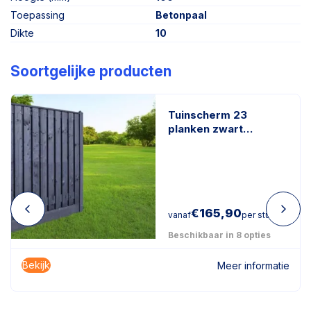
Toepassing
Betonpaal
Dikte
10
Soortgelijke producten
Tuinscherm 23
planken zwart
gespoten
€
165,90
vanaf
per stuk
Beschikbaar in 8 opties
Bekijk
Meer informatie