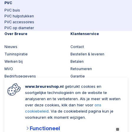
PVC
PVC buis
PVC hulpstukken
PVC accessoires
PVC op diameter
Over Breure
Klantenservice
Nieuws
Contact
Tuininspiratie
Bestellen & leveren
Werken bij
Betalen
MVO
Retourneren
Bedrijfsgegevens
Garantie
Toplawood 3D configurator
www.breureshop.nl
gebruikt cookies en
Kijk mee met Breure
soortgelijke technologieën om de website te
analyseren en te verbeteren. Als je meer wilt weten
Wil je ons volgen?
Zaken doen met Breure
over deze cookies, klik dan hier voor
ons
cookiebeleid
. Via de cookiebeleid pagina kun je
Zakelijk bestellen
voorkeuren elk moment wijzigen.
Account aanmaken
Functioneel