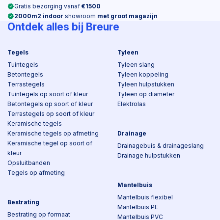
Gratis bezorging vanaf
€1500
2000m2 indoor
showroom
met groot magazijn
Ontdek alles bij Breure
Tegels
Tyleen
Tuintegels
Tyleen slang
Betontegels
Tyleen koppeling
Terrastegels
Tyleen hulpstukken
Tuintegels op soort of kleur
Tyleen op diameter
Betontegels op soort of kleur
Elektrolas
Terrastegels op soort of kleur
Keramische tegels
Keramische tegels op afmeting
Drainage
Keramische tegel op soort of
Drainagebuis & drainageslang
kleur
Drainage hulpstukken
Opsluitbanden
Tegels op afmeting
Mantelbuis
Mantelbuis flexibel
Bestrating
Mantelbuis PE
Bestrating op formaat
Mantelbuis PVC