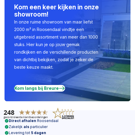
Kom een keer kijken in onze
showroom!
In onze ruime showroom van maar liefst
2000 m² in Roosendaal vindtje een
uitgebreid assortiment van meer dan 1000
stuks. Hier kun je op jouw gemak
rondkijken en de verschillende producten
van dichtbij bekijken, zodat je zeker de
beste keuze maakt.
Kom langs bij Breure
Direct afhalen
Roosendaal
Zakelijk
als
particulier
Levering tot
5 dagen