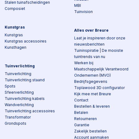
Stalen tuinafscheidingen
MBI
Composiet
Tuinvision
Kunstgras
Alles over Breure
Kunstgras
Laat je inspireren door onze
Kunstgras accessoires
nieuwsberichten
Kunsthagen
Tuininspiratie | De mooiste
tuintrends van nu
Werken bij
Tuinverlichting
Maatschappelijk Verantwoord
Tuinverlichting
Ondernemen (MVO)
Tuinverlichting staand
Bedrijfsgegevens
Spots
Toplawood 3D configurator
Sfeerverlichting
Kijk mee met Breure
Tuinverlichting kabels
Contact
Wandverlichting
Bestellen & leveren
Tuinverlichting accessoires
Betalen
Transformator
Retourneren
Grondspots
Garantie
Zakelijk bestellen
Account aanmaken