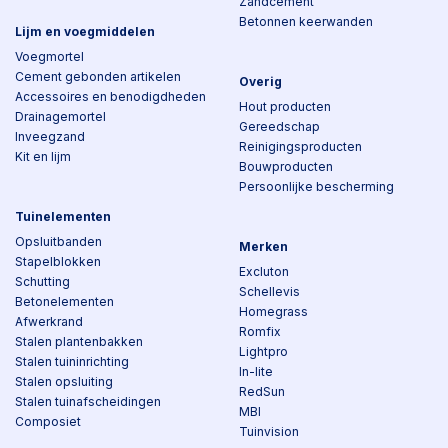
Zandcement
Betonnen keerwanden
Lijm en voegmiddelen
Voegmortel
Cement gebonden artikelen
Overig
Accessoires en benodigdheden
Hout producten
Drainagemortel
Gereedschap
Inveegzand
Reinigingsproducten
Kit en lijm
Bouwproducten
Persoonlijke bescherming
Tuinelementen
Opsluitbanden
Merken
Stapelblokken
Excluton
Schutting
Schellevis
Betonelementen
Homegrass
Afwerkrand
Romfix
Stalen plantenbakken
Lightpro
Stalen tuininrichting
In-lite
Stalen opsluiting
RedSun
Stalen tuinafscheidingen
MBI
Composiet
Tuinvision