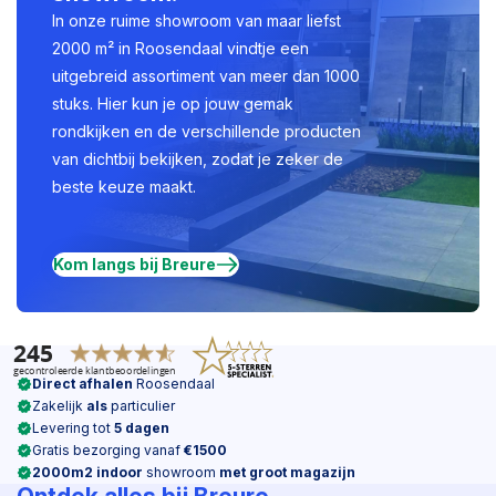
In onze ruime showroom van maar liefst
2000 m² in Roosendaal vindtje een
uitgebreid assortiment van meer dan 1000
stuks. Hier kun je op jouw gemak
rondkijken en de verschillende producten
van dichtbij bekijken, zodat je zeker de
beste keuze maakt.
Kom langs bij Breure
Direct afhalen
Roosendaal
Zakelijk
als
particulier
Levering tot
5 dagen
Gratis bezorging vanaf
€1500
2000m2 indoor
showroom
met groot magazijn