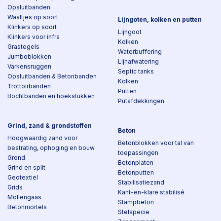
Opsluitbanden
Waaltjes op soort
Lijngoten, kolken en putten
Klinkers op soort
Lijngoot
Klinkers voor infra
Kolken
Grastegels
Waterbuffering
Jumboblokken
Lijnafwatering
Varkensruggen
Septic tanks
Opsluitbanden & Betonbanden
Kolken
Trottoirbanden
Putten
Bochtbanden en hoekstukken
Putafdekkingen
Grind, zand & grondstoffen
Beton
Hoogwaardig zand voor
Betonblokken voor tal van
bestrating, ophoging en bouw
toepassingen
Grond
Betonplaten
Grind en split
Betonputten
Geotextiel
Stabilisatiezand
Grids
Kant-en-klare stabilisé
Mollengaas
Stampbeton
Betonmortels
Stelspecie