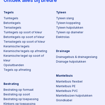
Ontdek alles bij Breure
Tegels
Tyleen
Tuintegels
Tyleen slang
Betontegels
Tyleen koppeling
Terrastegels
Tyleen hulpstukken
Tuintegels op soort of kleur
Tyleen op diameter
Betontegels op soort of kleur
Elektrolas
Terrastegels op soort of kleur
Keramische tegels
Keramische tegels op afmeting
Drainage
Keramische tegel op soort of
Drainagebuis & drainageslang
kleur
Drainage hulpstukken
Opsluitbanden
Tegels op afmeting
Mantelbuis
Mantelbuis flexibel
Bestrating
Mantelbuis PE
Bestrating op formaat
Mantelbuis PVC
Bestrating op soort
Mantelbuizen hulpstukken
Bestrating op toepassing
Grondkabel
Klinkers op toepassing