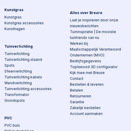
Kunstgras
Alles over Breure
Kunstgras
Laat je inspireren door onze
Kunstgras accessoires
nieuwsberichten
Kunsthagen
Tuininspiratie | De mooiste
tuintrends van nu
Werken bij
Tuinverlichting
Maatschappelijk Verantwoord
Tuinverlichting
Ondernemen (MVO)
Tuinverlichting staand
Bedrijfsgegevens
Spots
Toplawood 3D configurator
Sfeerverlichting
Kijk mee met Breure
Tuinverlichting kabels
Contact
Wandverlichting
Bestellen & leveren
Tuinverlichting accessoires
Betalen
Transformator
Retourneren
Grondspots
Garantie
Zakelijk bestellen
Account aanmaken
PVC
PVC buis