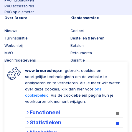
PVC hulpstukken
PVC accessoires
PVC op diameter
Over Breure
Klantenservice
Nieuws
Contact
Tuininspiratie
Bestellen & leveren
Werken bij
Betalen
MVO
Retourneren
Bedrijfsgegevens
Garantie
Toplawood 3D configurator
www.breureshop.nl
gebruikt cookies en
Kijk mee met Breure
soortgelijke technologieën om de website te
analyseren en te verbeteren. Als je meer wilt weten
Wil je ons volgen?
Zaken doen met Breure
over deze cookies, klik dan hier voor
ons
cookiebeleid
. Via de cookiebeleid pagina kun je
Zakelijk bestellen
voorkeuren elk moment wijzigen.
Account aanmaken
Functioneel
Nieuwsbrief
Statistieken