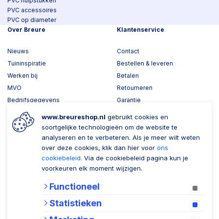
PVC hulpstukken
PVC accessoires
PVC op diameter
Over Breure
Klantenservice
Nieuws
Contact
Tuininspiratie
Bestellen & leveren
Werken bij
Betalen
MVO
Retourneren
Bedrijfsgegevens
Garantie
Toplawood 3D configurator
www.breureshop.nl
gebruikt cookies en
Kijk mee met Breure
soortgelijke technologieën om de website te
analyseren en te verbeteren. Als je meer wilt weten
Wil je ons volgen?
Zaken doen met Breure
over deze cookies, klik dan hier voor
ons
cookiebeleid
. Via de cookiebeleid pagina kun je
Zakelijk bestellen
voorkeuren elk moment wijzigen.
Account aanmaken
Functioneel
Nieuwsbrief
Statistieken