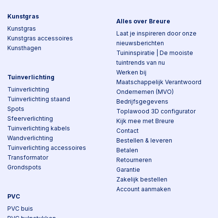
Kunstgras
Alles over Breure
Kunstgras
Laat je inspireren door onze
Kunstgras accessoires
nieuwsberichten
Kunsthagen
Tuininspiratie | De mooiste
tuintrends van nu
Werken bij
Tuinverlichting
Maatschappelijk Verantwoord
Tuinverlichting
Ondernemen (MVO)
Tuinverlichting staand
Bedrijfsgegevens
Spots
Toplawood 3D configurator
Sfeerverlichting
Kijk mee met Breure
Tuinverlichting kabels
Contact
Wandverlichting
Bestellen & leveren
Tuinverlichting accessoires
Betalen
Transformator
Retourneren
Grondspots
Garantie
Zakelijk bestellen
Account aanmaken
PVC
PVC buis