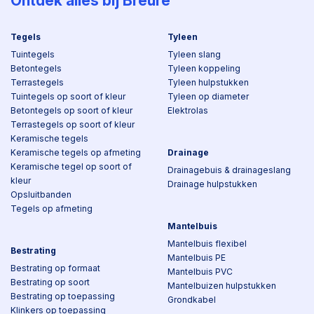
Ontdek alles bij Breure
Tegels
Tyleen
Tuintegels
Tyleen slang
Betontegels
Tyleen koppeling
Terrastegels
Tyleen hulpstukken
Tuintegels op soort of kleur
Tyleen op diameter
Betontegels op soort of kleur
Elektrolas
Terrastegels op soort of kleur
Keramische tegels
Keramische tegels op afmeting
Drainage
Keramische tegel op soort of
Drainagebuis & drainageslang
kleur
Drainage hulpstukken
Opsluitbanden
Tegels op afmeting
Mantelbuis
Mantelbuis flexibel
Bestrating
Mantelbuis PE
Bestrating op formaat
Mantelbuis PVC
Bestrating op soort
Mantelbuizen hulpstukken
Bestrating op toepassing
Grondkabel
Klinkers op toepassing