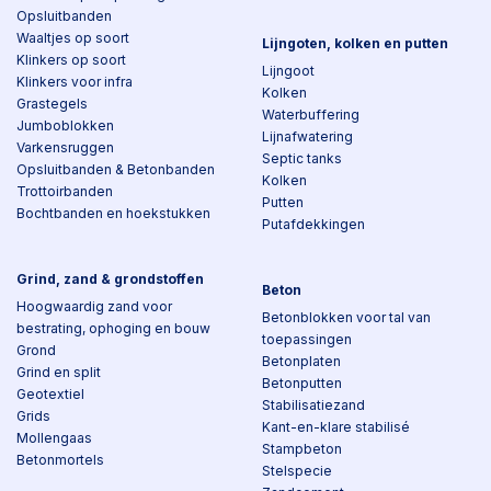
Opsluitbanden
Waaltjes op soort
Lijngoten, kolken en putten
Klinkers op soort
Lijngoot
Klinkers voor infra
Kolken
Grastegels
Waterbuffering
Jumboblokken
Lijnafwatering
Varkensruggen
Septic tanks
Opsluitbanden & Betonbanden
Kolken
Trottoirbanden
Putten
Bochtbanden en hoekstukken
Putafdekkingen
Grind, zand & grondstoffen
Beton
Hoogwaardig zand voor
Betonblokken voor tal van
bestrating, ophoging en bouw
toepassingen
Grond
Betonplaten
Grind en split
Betonputten
Geotextiel
Stabilisatiezand
Grids
Kant-en-klare stabilisé
Mollengaas
Stampbeton
Betonmortels
Stelspecie