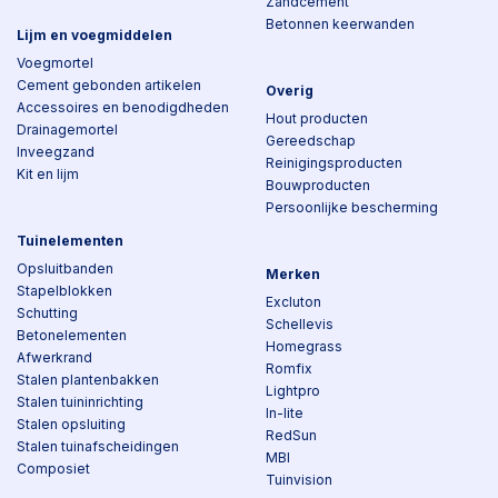
Zandcement
Betonnen keerwanden
Lijm en voegmiddelen
Voegmortel
Cement gebonden artikelen
Overig
Accessoires en benodigdheden
Hout producten
Drainagemortel
Gereedschap
Inveegzand
Reinigingsproducten
Kit en lijm
Bouwproducten
Persoonlijke bescherming
Tuinelementen
Opsluitbanden
Merken
Stapelblokken
Excluton
Schutting
Schellevis
Betonelementen
Homegrass
Afwerkrand
Romfix
Stalen plantenbakken
Lightpro
Stalen tuininrichting
In-lite
Stalen opsluiting
RedSun
Stalen tuinafscheidingen
MBI
Composiet
Tuinvision