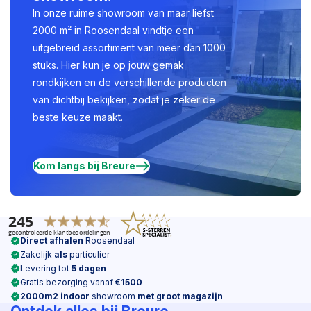
In onze ruime showroom van maar liefst
2000 m² in Roosendaal vindtje een
uitgebreid assortiment van meer dan 1000
stuks. Hier kun je op jouw gemak
rondkijken en de verschillende producten
van dichtbij bekijken, zodat je zeker de
beste keuze maakt.
Kom langs bij Breure
Direct afhalen
Roosendaal
Zakelijk
als
particulier
Levering tot
5 dagen
Gratis bezorging vanaf
€1500
2000m2 indoor
showroom
met groot magazijn