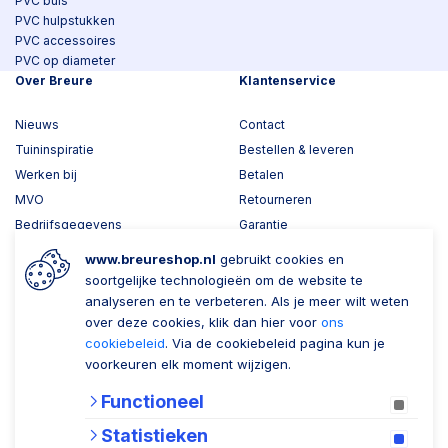
PVC buis
PVC hulpstukken
PVC accessoires
PVC op diameter
Over Breure
Klantenservice
Nieuws
Contact
Tuininspiratie
Bestellen & leveren
Werken bij
Betalen
MVO
Retourneren
Bedrijfsgegevens
Garantie
Toplawood 3D configurator
www.breureshop.nl
gebruikt cookies en
Kijk mee met Breure
soortgelijke technologieën om de website te
analyseren en te verbeteren. Als je meer wilt weten
Wil je ons volgen?
Zaken doen met Breure
over deze cookies, klik dan hier voor
ons
cookiebeleid
. Via de cookiebeleid pagina kun je
Zakelijk bestellen
voorkeuren elk moment wijzigen.
Account aanmaken
Functioneel
Nieuwsbrief
Statistieken