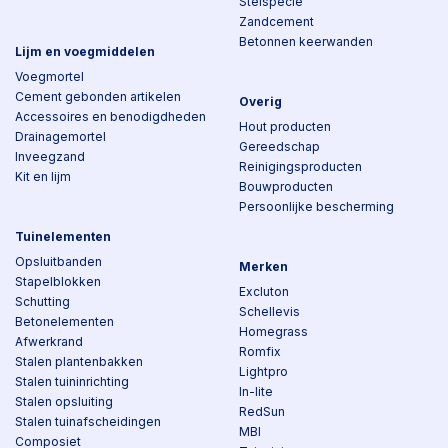
Stelspecie
Zandcement
Betonnen keerwanden
Lijm en voegmiddelen
Voegmortel
Cement gebonden artikelen
Overig
Accessoires en benodigdheden
Hout producten
Drainagemortel
Gereedschap
Inveegzand
Reinigingsproducten
Kit en lijm
Bouwproducten
Persoonlijke bescherming
Tuinelementen
Opsluitbanden
Merken
Stapelblokken
Excluton
Schutting
Schellevis
Betonelementen
Homegrass
Afwerkrand
Romfix
Stalen plantenbakken
Lightpro
Stalen tuininrichting
In-lite
Stalen opsluiting
RedSun
Stalen tuinafscheidingen
MBI
Composiet