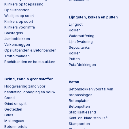
Klinkers op toepassing
Opsluitbanden
Waaltjes op soort
Lijngoten, kolken en putten
Klinkers op soort
Lijngoot
Klinkers voor infra
Kolken
Grastegels
Waterbuffering
Jumboblokken
Lijnafwatering
Varkensruggen
Septic tanks
Opsluitbanden & Betonbanden
Kolken
Trottoirbanden
Putten
Bochtbanden en hoekstukken
Putafdekkingen
Grind, zand & grondstoffen
Beton
Hoogwaardig zand voor
Betonblokken voor tal van
bestrating, ophoging en bouw
toepassingen
Grond
Betonplaten
Grind en split
Betonputten
Geotextiel
Stabilisatiezand
Grids
Kant-en-klare stabilisé
Mollengaas
Stampbeton
Betonmortels