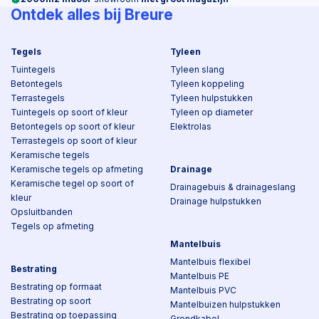
Ontdek alles bij Breure
Tegels
Tyleen
Tuintegels
Tyleen slang
Betontegels
Tyleen koppeling
Terrastegels
Tyleen hulpstukken
Tuintegels op soort of kleur
Tyleen op diameter
Betontegels op soort of kleur
Elektrolas
Terrastegels op soort of kleur
Keramische tegels
Keramische tegels op afmeting
Drainage
Keramische tegel op soort of
Drainagebuis & drainageslang
kleur
Drainage hulpstukken
Opsluitbanden
Tegels op afmeting
Mantelbuis
Mantelbuis flexibel
Bestrating
Mantelbuis PE
Bestrating op formaat
Mantelbuis PVC
Bestrating op soort
Mantelbuizen hulpstukken
Bestrating op toepassing
Grondkabel