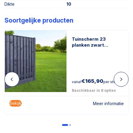
Dikte
10
Soortgelijke producten
Tuinscherm 23
planken zwart
gespoten
€
165,90
vanaf
per stuk
Beschikbaar in 8 opties
Bekijk
Meer informatie