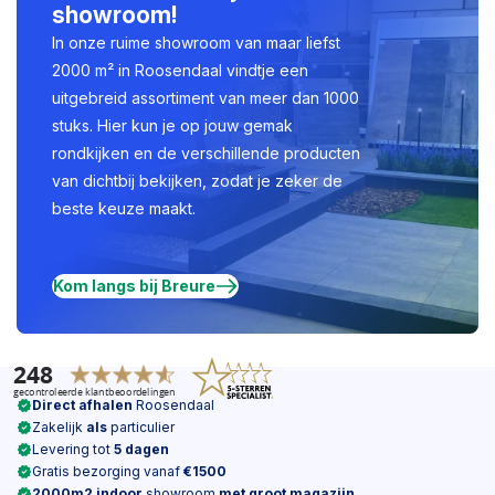
showroom!
In onze ruime showroom van maar liefst
2000 m² in Roosendaal vindtje een
uitgebreid assortiment van meer dan 1000
stuks. Hier kun je op jouw gemak
rondkijken en de verschillende producten
van dichtbij bekijken, zodat je zeker de
beste keuze maakt.
Kom langs bij Breure
Direct afhalen
Roosendaal
Zakelijk
als
particulier
Levering tot
5 dagen
Gratis bezorging vanaf
€1500
2000m2 indoor
showroom
met groot magazijn