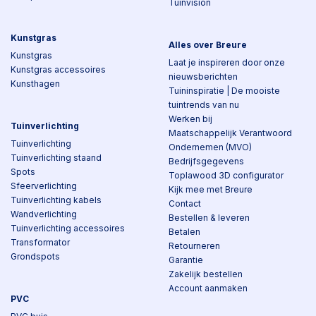
Tuinvision
Kunstgras
Alles over Breure
Kunstgras
Laat je inspireren door onze
Kunstgras accessoires
nieuwsberichten
Kunsthagen
Tuininspiratie | De mooiste
tuintrends van nu
Werken bij
Tuinverlichting
Maatschappelijk Verantwoord
Tuinverlichting
Ondernemen (MVO)
Tuinverlichting staand
Bedrijfsgegevens
Spots
Toplawood 3D configurator
Sfeerverlichting
Kijk mee met Breure
Tuinverlichting kabels
Contact
Wandverlichting
Bestellen & leveren
Tuinverlichting accessoires
Betalen
Transformator
Retourneren
Grondspots
Garantie
Zakelijk bestellen
Account aanmaken
PVC