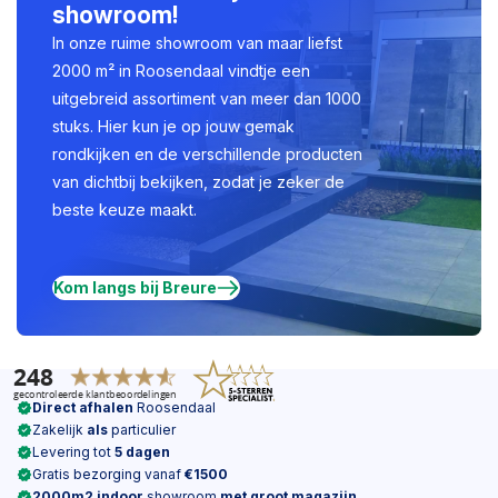
showroom!
In onze ruime showroom van maar liefst
2000 m² in Roosendaal vindtje een
uitgebreid assortiment van meer dan 1000
stuks. Hier kun je op jouw gemak
rondkijken en de verschillende producten
van dichtbij bekijken, zodat je zeker de
beste keuze maakt.
Kom langs bij Breure
Direct afhalen
Roosendaal
Zakelijk
als
particulier
Levering tot
5 dagen
Gratis bezorging vanaf
€1500
2000m2 indoor
showroom
met groot magazijn