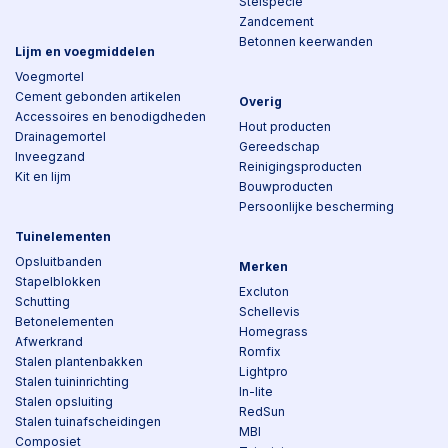
Stelspecie
Zandcement
Betonnen keerwanden
Lijm en voegmiddelen
Voegmortel
Cement gebonden artikelen
Overig
Accessoires en benodigdheden
Hout producten
Drainagemortel
Gereedschap
Inveegzand
Reinigingsproducten
Kit en lijm
Bouwproducten
Persoonlijke bescherming
Tuinelementen
Opsluitbanden
Merken
Stapelblokken
Excluton
Schutting
Schellevis
Betonelementen
Homegrass
Afwerkrand
Romfix
Stalen plantenbakken
Lightpro
Stalen tuininrichting
In-lite
Stalen opsluiting
RedSun
Stalen tuinafscheidingen
MBI
Composiet