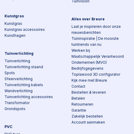
Tuinvision
Kunstgras
Alles over Breure
Kunstgras
Laat je inspireren door onze
Kunstgras accessoires
nieuwsberichten
Kunsthagen
Tuininspiratie | De mooiste
tuintrends van nu
Werken bij
Tuinverlichting
Maatschappelijk Verantwoord
Tuinverlichting
Ondernemen (MVO)
Tuinverlichting staand
Bedrijfsgegevens
Spots
Toplawood 3D configurator
Sfeerverlichting
Kijk mee met Breure
Tuinverlichting kabels
Contact
Wandverlichting
Bestellen & leveren
Tuinverlichting accessoires
Betalen
Transformator
Retourneren
Grondspots
Garantie
Zakelijk bestellen
Account aanmaken
PVC