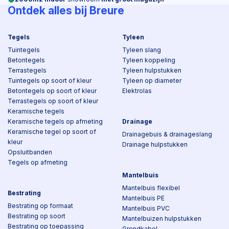
Ontdek alles bij Breure
Tegels
Tyleen
Tuintegels
Tyleen slang
Betontegels
Tyleen koppeling
Terrastegels
Tyleen hulpstukken
Tuintegels op soort of kleur
Tyleen op diameter
Betontegels op soort of kleur
Elektrolas
Terrastegels op soort of kleur
Keramische tegels
Keramische tegels op afmeting
Drainage
Keramische tegel op soort of
Drainagebuis & drainageslang
kleur
Drainage hulpstukken
Opsluitbanden
Tegels op afmeting
Mantelbuis
Mantelbuis flexibel
Bestrating
Mantelbuis PE
Bestrating op formaat
Mantelbuis PVC
Bestrating op soort
Mantelbuizen hulpstukken
Bestrating op toepassing
Grondkabel