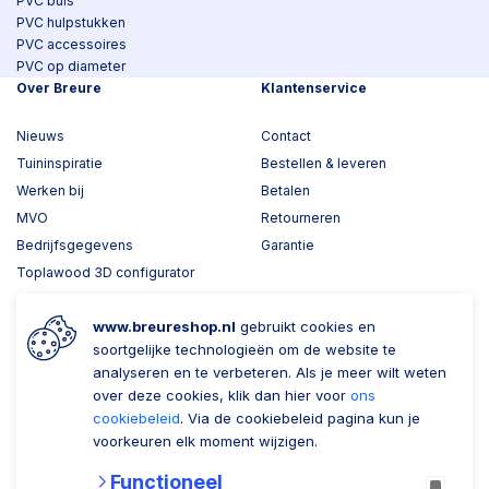
PVC buis
PVC hulpstukken
PVC accessoires
PVC op diameter
Over Breure
Klantenservice
Nieuws
Contact
Tuininspiratie
Bestellen & leveren
Werken bij
Betalen
MVO
Retourneren
Bedrijfsgegevens
Garantie
Toplawood 3D configurator
Kijk mee met Breure
www.breureshop.nl
gebruikt cookies en
Wil je ons volgen?
Zaken doen met Breure
soortgelijke technologieën om de website te
analyseren en te verbeteren. Als je meer wilt weten
Zakelijk bestellen
over deze cookies, klik dan hier voor
ons
cookiebeleid
. Via de cookiebeleid pagina kun je
Account aanmaken
voorkeuren elk moment wijzigen.
Nieuwsbrief
Functioneel