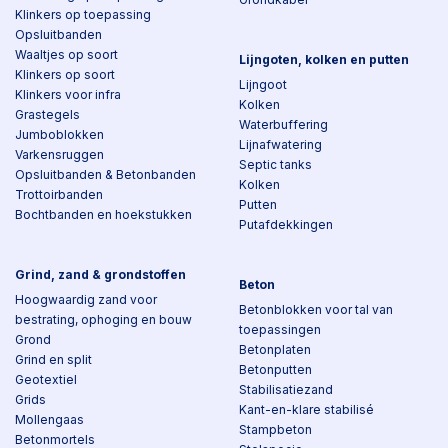
Klinkers op toepassing
Opsluitbanden
Waaltjes op soort
Lijngoten, kolken en putten
Klinkers op soort
Lijngoot
Klinkers voor infra
Kolken
Grastegels
Waterbuffering
Jumboblokken
Lijnafwatering
Varkensruggen
Septic tanks
Opsluitbanden & Betonbanden
Kolken
Trottoirbanden
Putten
Bochtbanden en hoekstukken
Putafdekkingen
Grind, zand & grondstoffen
Beton
Hoogwaardig zand voor
Betonblokken voor tal van
bestrating, ophoging en bouw
toepassingen
Grond
Betonplaten
Grind en split
Betonputten
Geotextiel
Stabilisatiezand
Grids
Kant-en-klare stabilisé
Mollengaas
Stampbeton
Betonmortels