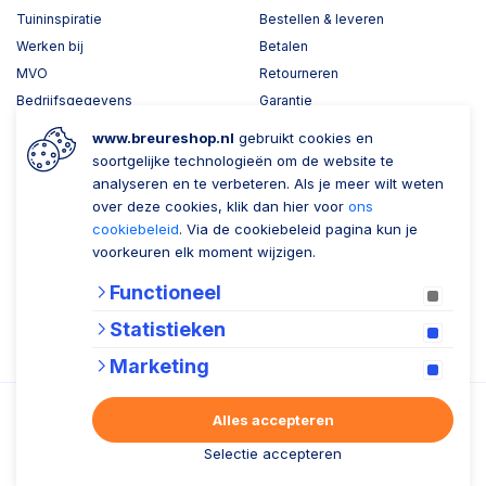
Tuininspiratie
Bestellen & leveren
Werken bij
Betalen
MVO
Retourneren
Bedrijfsgegevens
Garantie
Toplawood 3D configurator
www.breureshop.nl
gebruikt cookies en
Kijk mee met Breure
soortgelijke technologieën om de website te
analyseren en te verbeteren. Als je meer wilt weten
Wil je ons volgen?
Zaken doen met Breure
over deze cookies, klik dan hier voor
ons
cookiebeleid
. Via de cookiebeleid pagina kun je
Zakelijk bestellen
voorkeuren elk moment wijzigen.
Account aanmaken
Functioneel
Nieuwsbrief
Statistieken
Marketing
Verzenden
Alles accepteren
Selectie accepteren