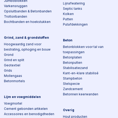
Jumboblokken
Lijnafwatering
Varkensruggen
Septic tanks
Opsluitbanden & Betonbanden
Kolken
Trottoirbanden
Putten
Bochtbanden en hoekstukken
Putafdekkingen
Grind, zand & grondstoffen
Beton
Hoogwaardig zand voor
Betonblokken voor tal van
bestrating, ophoging en bouw
toepassingen
Grond
Betonplaten
Grind en split
Betonputten
Geotextiel
Stabilisatiezand
Grids
Kant-en-klare stabilisé
Mollengaas
Stampbeton
Betonmortels
Stelspecie
Zandcement
Betonnen keerwanden
Lijm en voegmiddelen
Voegmortel
Cement gebonden artikelen
Overig
Accessoires en benodigdheden
Hout producten