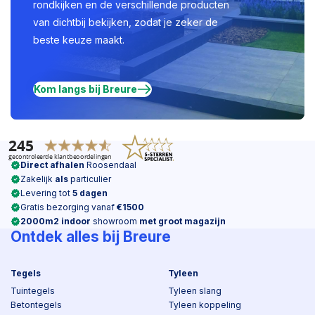
rondkijken en de verschillende producten
van dichtbij bekijken, zodat je zeker de
beste keuze maakt.
Kom langs bij Breure
Direct afhalen
Roosendaal
Zakelijk
als
particulier
Levering tot
5 dagen
Gratis bezorging vanaf
€1500
2000m2 indoor
showroom
met groot magazijn
Ontdek alles bij Breure
Tegels
Tyleen
Tuintegels
Tyleen slang
Betontegels
Tyleen koppeling