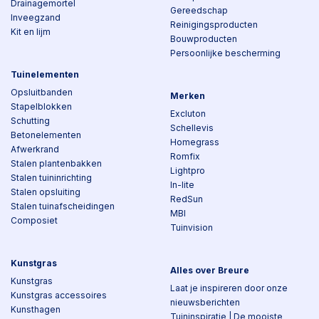
Drainagemortel
Gereedschap
Inveegzand
Reinigingsproducten
Kit en lijm
Bouwproducten
Persoonlijke bescherming
Tuinelementen
Opsluitbanden
Merken
Stapelblokken
Excluton
Schutting
Schellevis
Betonelementen
Homegrass
Afwerkrand
Romfix
Stalen plantenbakken
Lightpro
Stalen tuininrichting
In-lite
Stalen opsluiting
RedSun
Stalen tuinafscheidingen
MBI
Composiet
Tuinvision
Kunstgras
Alles over Breure
Kunstgras
Laat je inspireren door onze
Kunstgras accessoires
nieuwsberichten
Kunsthagen
Tuininspiratie | De mooiste