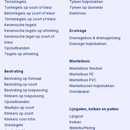
Terrastegels
Tyleen hulpstukken
Tuintegels op soort of kleur
Tyleen op diameter
Betontegels op soort of kleur
Elektrolas
Terrastegels op soort of kleur
Keramische tegels
Keramische tegels op afmeting
Drainage
Keramische tegel op soort of
Drainagebuis & drainageslang
kleur
Drainage hulpstukken
Opsluitbanden
Tegels op afmeting
Mantelbuis
Mantelbuis flexibel
Bestrating
Mantelbuis PE
Bestrating op formaat
Mantelbuis PVC
Bestrating op soort
Mantelbuizen hulpstukken
Bestrating op toepassing
Grondkabel
Klinkers op toepassing
Opsluitbanden
Waaltjes op soort
Lijngoten, kolken en putten
Klinkers op soort
Lijngoot
Klinkers voor infra
Kolken
Grastegels
Waterbuffering