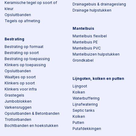
Keramische tegel op soort of
Drainagebuis & drainageslang
kleur
Drainage hulpstukken
Opsluitbanden
Tegels op afmeting
Mantelbuis
Mantelbuis flexibel
Bestrating
Mantelbuis PE
Bestrating op formaat
Mantelbuis PVC
Bestrating op soort
Mantelbuizen hulpstukken
Bestrating op toepassing
Grondkabel
Klinkers op toepassing
Opsluitbanden
Waaltjes op soort
Lijngoten, kolken en putten
Klinkers op soort
Lijngoot
Klinkers voor infra
Kolken
Grastegels
Waterbuffering
Jumboblokken
Lijnafwatering
Varkensruggen
Septic tanks
Opsluitbanden & Betonbanden
Kolken
Trottoirbanden
Putten
Bochtbanden en hoekstukken
Putafdekkingen