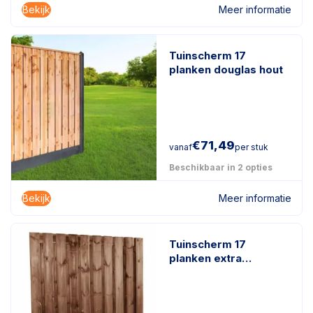
Bekijk
Meer informatie
Tuinscherm 17
planken douglas hout
€
71,49
vanaf
per stuk
Beschikbaar in 2 opties
Bekijk
Meer informatie
Tuinscherm 17
planken extra
duurzaam
geïmpregneerd hout