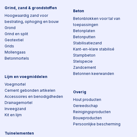
Grind, zand & grondstoffen
Beton
Hoogwaardig zand voor
Betonblokken voor tal van
bestrating, ophoging en bouw
toepassingen
Grond
Betonplaten
Grind en split
Betonputten
Geotextiel
Stabilisatiezand
Grids
Kant-en-klare stabilisé
Mollengaas
Stampbeton
Betonmortels
Stelspecie
Zandcement
Betonnen keerwanden
Lijm en voegmiddelen
Voegmortel
Cement gebonden artikelen
Overig
Accessoires en benodigdheden
Hout producten
Drainagemortel
Gereedschap
Inveegzand
Reinigingsproducten
Kit en lijm
Bouwproducten
Persoonlijke bescherming
Tuinelementen