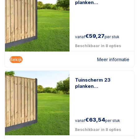
planken
geïmpregneerd
naaldhout
€
59,27
vanaf
per stuk
Beschikbaar in 8 opties
Bekijk
Meer informatie
Tuinscherm 23
planken
geïmpregneerd
naaldhout
€
63,54
vanaf
per stuk
Beschikbaar in 8 opties