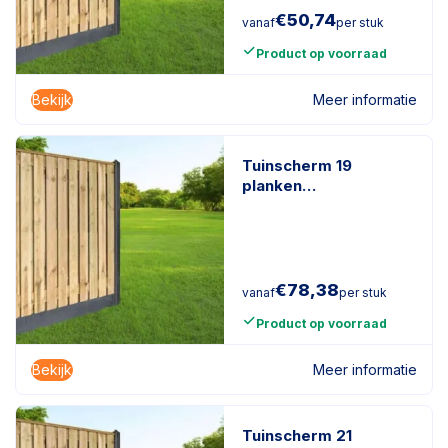
€
50,74
vanaf
per stuk
Product op voorraad
Bekijk
Meer informatie
Tuinscherm 19
planken
geïmpregneerd
naaldhout
€
78,38
vanaf
per stuk
Product op voorraad
Bekijk
Meer informatie
Tuinscherm 21