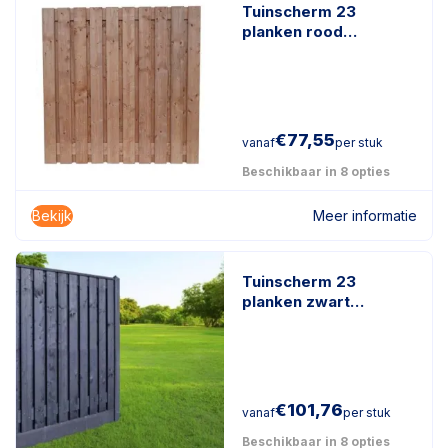
Tuinscherm 23
planken rood
geïmpregneerd hout
€
77,55
vanaf
per stuk
Beschikbaar in 8 opties
Bekijk
Meer informatie
Tuinscherm 23
planken zwart
gespoten
€
101,76
vanaf
per stuk
Beschikbaar in 8 opties