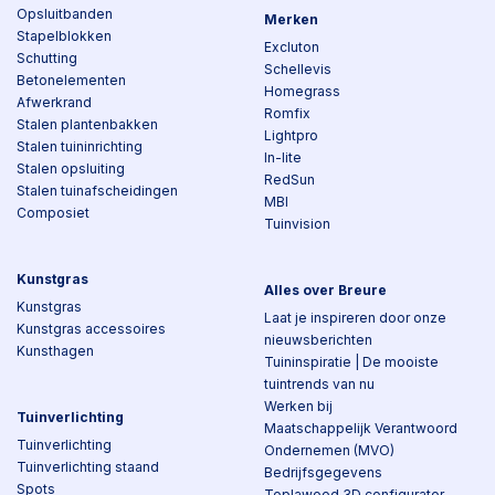
Opsluitbanden
Merken
Stapelblokken
Excluton
Schutting
Schellevis
Betonelementen
Homegrass
Afwerkrand
Romfix
Stalen plantenbakken
Lightpro
Stalen tuininrichting
In-lite
Stalen opsluiting
RedSun
Stalen tuinafscheidingen
MBI
Composiet
Tuinvision
Kunstgras
Alles over Breure
Kunstgras
Laat je inspireren door onze
Kunstgras accessoires
nieuwsberichten
Kunsthagen
Tuininspiratie | De mooiste
tuintrends van nu
Werken bij
Tuinverlichting
Maatschappelijk Verantwoord
Tuinverlichting
Ondernemen (MVO)
Tuinverlichting staand
Bedrijfsgegevens
Spots
Toplawood 3D configurator