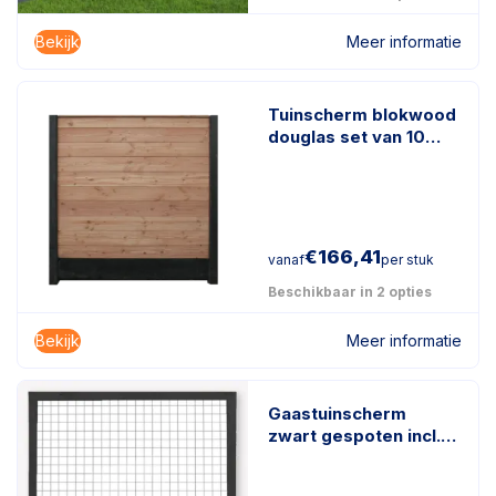
Bekijk
Meer informatie
Tuinscherm blokwood
douglas set van 10
planken
€
166,41
vanaf
per stuk
Beschikbaar in 2 opties
Bekijk
Meer informatie
Gaastuinscherm
zwart gespoten incl.
kader en gaasmazen