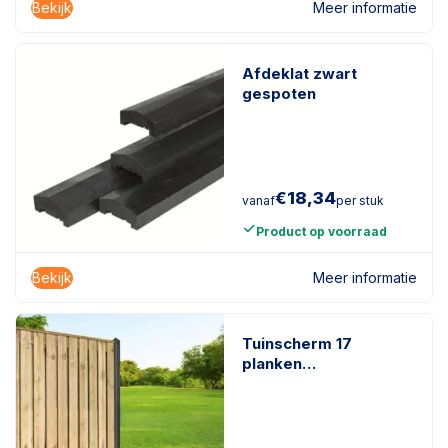
Bekijk
Meer informatie
Afdeklat zwart
gespoten
€
18,34
vanaf
per stuk
Product op voorraad
Bekijk
Meer informatie
Tuinscherm 17
planken
geïmpregneerd
naaldhout