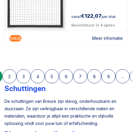
€
122,07
vanaf
per stuk
Beschikbaar in 4 opties
Bekijk
Meer informatie
2
3
4
5
6
7
8
9
...
Schuttingen
De schuttingen van Breure zijn stevig, onderhoudsarm en
duurzaam. Ze zijn verkrijgbaar in verschillende maten en
materialen, waardoor je altijd een praktische en stijlvolle
oplossing vindt voor jouw tuin of erfafscheiding.