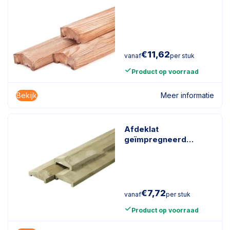
€
11,62
vanaf
per stuk
Product op voorraad
Bekijk
Meer informatie
Afdeklat
geïmpregneerd
naaldhout
€
7,72
vanaf
per stuk
Product op voorraad