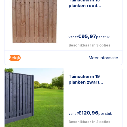
planken rood
geïmpregneerd hout
€
95,97
vanaf
per stuk
Beschikbaar in 3 opties
Bekijk
Meer informatie
Tuinscherm 19
planken zwart
gespoten
€
120,96
vanaf
per stuk
Beschikbaar in 3 opties