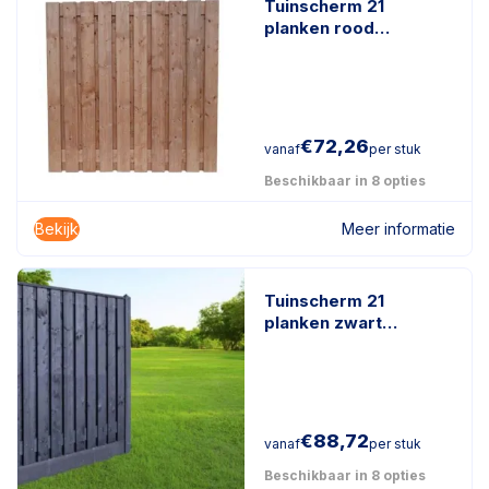
Tuinscherm 21
planken rood
geïmpregneerd hout
€
72,26
vanaf
per stuk
Beschikbaar in 8 opties
Bekijk
Meer informatie
Tuinscherm 21
planken zwart
gespoten
€
88,72
vanaf
per stuk
Beschikbaar in 8 opties