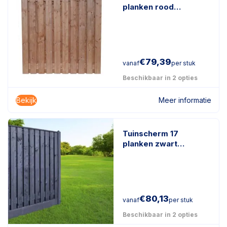
planken rood
geïmpregneerd hout
€
79,39
vanaf
per stuk
Beschikbaar in 2 opties
Bekijk
Meer informatie
Tuinscherm 17
planken zwart
gespoten
€
80,13
vanaf
per stuk
Beschikbaar in 2 opties