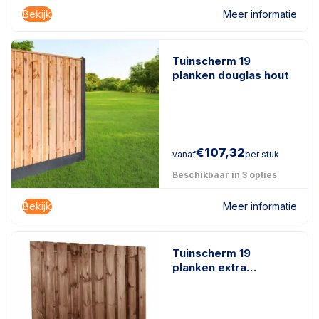
Bekijk
Meer informatie
Tuinscherm 19
planken douglas hout
€
107,32
vanaf
per stuk
Beschikbaar in 3 opties
Bekijk
Meer informatie
Tuinscherm 19
planken extra
duurzaam
geïmpregneerd hout