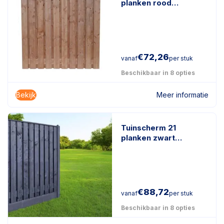
planken rood
geïmpregneerd hout
€
72,26
vanaf
per stuk
Beschikbaar in 8 opties
Bekijk
Meer informatie
Tuinscherm 21
planken zwart
gespoten
€
88,72
vanaf
per stuk
Beschikbaar in 8 opties