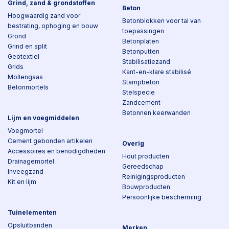
Grind, zand & grondstoffen
Beton
Hoogwaardig zand voor
Betonblokken voor tal van
bestrating, ophoging en bouw
toepassingen
Grond
Betonplaten
Grind en split
Betonputten
Geotextiel
Stabilisatiezand
Grids
Kant-en-klare stabilisé
Mollengaas
Stampbeton
Betonmortels
Stelspecie
Zandcement
Betonnen keerwanden
Lijm en voegmiddelen
Voegmortel
Cement gebonden artikelen
Overig
Accessoires en benodigdheden
Hout producten
Drainagemortel
Gereedschap
Inveegzand
Reinigingsproducten
Kit en lijm
Bouwproducten
Persoonlijke bescherming
Tuinelementen
Opsluitbanden
Merken