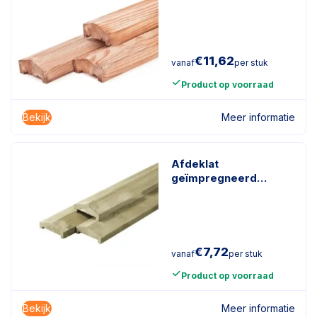
€
11,62
vanaf
per stuk
Product op voorraad
Bekijk
Meer informatie
Afdeklat
geïmpregneerd
naaldhout
€
7,72
vanaf
per stuk
Product op voorraad
Bekijk
Meer informatie