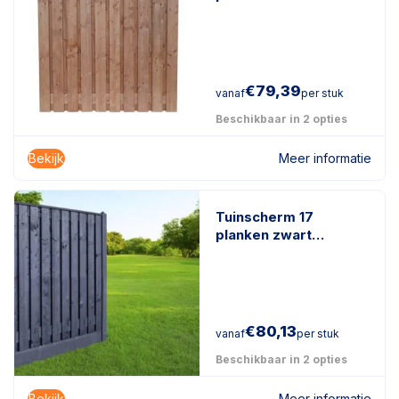
geïmpregneerd hout
€
79,39
vanaf
per stuk
Beschikbaar in 2 opties
Bekijk
Meer informatie
Tuinscherm 17
planken zwart
gespoten
€
80,13
vanaf
per stuk
Beschikbaar in 2 opties
Bekijk
Meer informatie