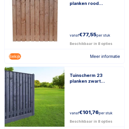
planken rood
geïmpregneerd hout
€
77,55
vanaf
per stuk
Beschikbaar in 8 opties
Bekijk
Meer informatie
Tuinscherm 23
planken zwart
gespoten
€
101,76
vanaf
per stuk
Beschikbaar in 8 opties