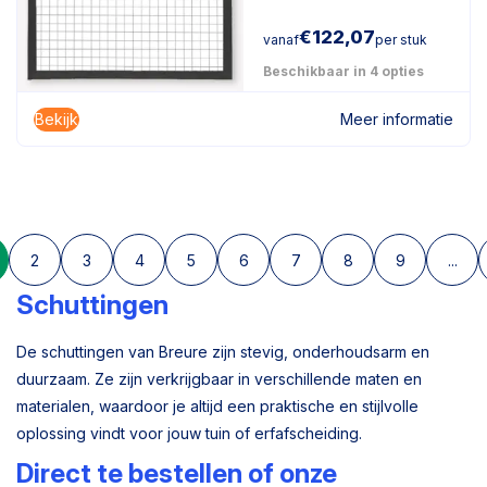
€
122,07
vanaf
per stuk
Beschikbaar in 4 opties
Bekijk
Meer informatie
2
3
4
5
6
7
8
9
...
Schuttingen
De schuttingen van Breure zijn stevig, onderhoudsarm en
duurzaam. Ze zijn verkrijgbaar in verschillende maten en
materialen, waardoor je altijd een praktische en stijlvolle
oplossing vindt voor jouw tuin of erfafscheiding.
Direct te bestellen of onze