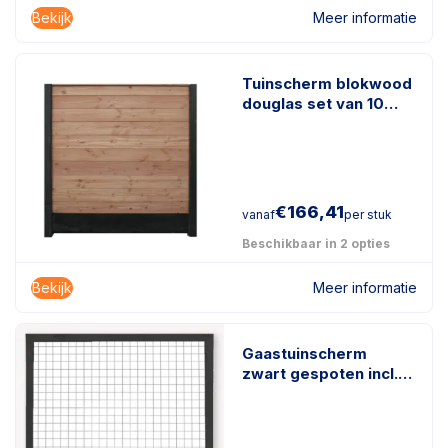
Bekijk
Meer informatie
Tuinscherm blokwood
douglas set van 10
planken
€
166,41
vanaf
per stuk
Beschikbaar in 2 opties
Bekijk
Meer informatie
Gaastuinscherm
zwart gespoten incl.
kader en gaasmazen