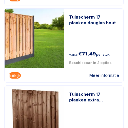
Tuinscherm 17
planken douglas hout
€
71,49
vanaf
per stuk
Beschikbaar in 2 opties
Bekijk
Meer informatie
Tuinscherm 17
planken extra
duurzaam
geïmpregneerd hout