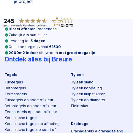
je project.
Direct afhalen
Roosendaal
Zakelijk
als
particulier
Levering tot
5 dagen
Gratis bezorging vanaf
€1500
2000m2 indoor
showroom
met groot magazijn
Ontdek alles bij Breure
Tegels
Tyleen
Tuintegels
Tyleen slang
Betontegels
Tyleen koppeling
Terrastegels
Tyleen hulpstukken
Tuintegels op soort of kleur
Tyleen op diameter
Betontegels op soort of kleur
Elektrolas
Terrastegels op soort of kleur
Keramische tegels
Keramische tegels op afmeting
Drainage
Keramische tegel op soort of
Drainagebuis & drainageslang