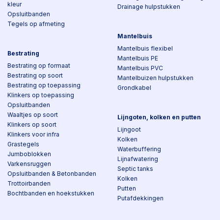
kleur
Drainage hulpstukken
Opsluitbanden
Tegels op afmeting
Mantelbuis
Mantelbuis flexibel
Bestrating
Mantelbuis PE
Bestrating op formaat
Mantelbuis PVC
Bestrating op soort
Mantelbuizen hulpstukken
Bestrating op toepassing
Grondkabel
Klinkers op toepassing
Opsluitbanden
Waaltjes op soort
Lijngoten, kolken en putten
Klinkers op soort
Lijngoot
Klinkers voor infra
Kolken
Grastegels
Waterbuffering
Jumboblokken
Lijnafwatering
Varkensruggen
Septic tanks
Opsluitbanden & Betonbanden
Kolken
Trottoirbanden
Putten
Bochtbanden en hoekstukken
Putafdekkingen