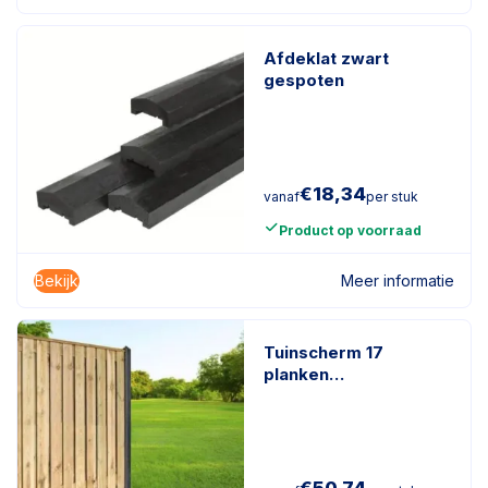
Afdeklat zwart
gespoten
€
18,34
vanaf
per stuk
Product op voorraad
Bekijk
Meer informatie
Tuinscherm 17
planken
geïmpregneerd
naaldhout