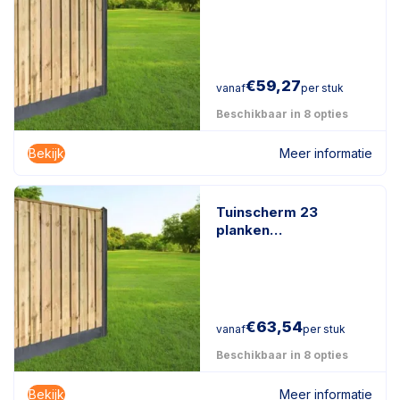
geïmpregneerd
naaldhout
€
59,27
vanaf
per stuk
Beschikbaar in 8 opties
Bekijk
Meer informatie
Tuinscherm 23
planken
geïmpregneerd
naaldhout
€
63,54
vanaf
per stuk
Beschikbaar in 8 opties
Bekijk
Meer informatie