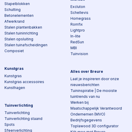
Stapelblokken
Excluton
Schutting
Schellevis
Betonelementen
Homegrass
Afwerkrand
Romfix
Stalen plantenbakken
Lightpro
Stalen tuininrichting
In-lite
Stalen opsluiting
RedSun
Stalen tuinafscheidingen
MBI
Composiet
Tuinvision
Kunstgras
Alles over Breure
Kunstgras
Laat je inspireren door onze
Kunstgras accessoires
nieuwsberichten
Kunsthagen
Tuininspiratie | De mooiste
tuintrends van nu
Werken bij
Tuinverlichting
Maatschappelijk Verantwoord
Tuinverlichting
Ondernemen (MVO)
Tuinverlichting staand
Bedrijfsgegevens
Spots
Toplawood 3D configurator
Sfeerverlichting
Kijk mee met Breure