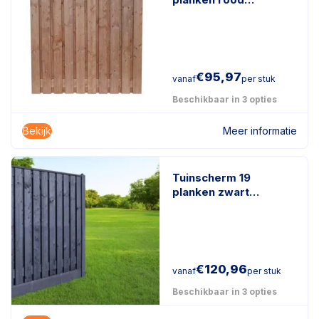
geïmpregneerd hout
€
95,97
vanaf
per stuk
Beschikbaar in 3 opties
Bekijk
Meer informatie
Tuinscherm 19
planken zwart
gespoten
€
120,96
vanaf
per stuk
Beschikbaar in 3 opties