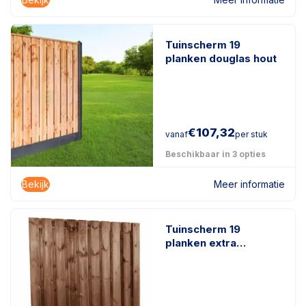
Tuinscherm 19
planken douglas hout
€
107,32
vanaf
per stuk
Beschikbaar in 3 opties
Bekijk
Meer informatie
Tuinscherm 19
planken extra
duurzaam
geïmpregneerd hout