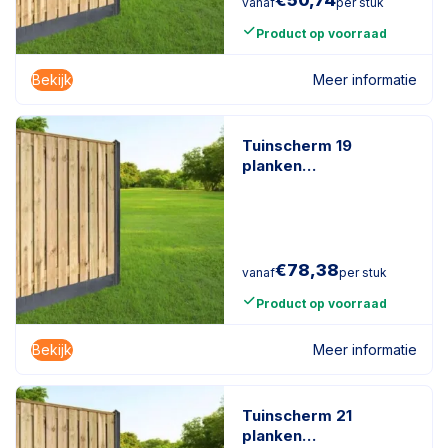
€
50,74
vanaf
per stuk
Product op voorraad
Bekijk
Meer informatie
Tuinscherm 19
planken
geïmpregneerd
naaldhout
€
78,38
vanaf
per stuk
Product op voorraad
Bekijk
Meer informatie
Tuinscherm 21
planken