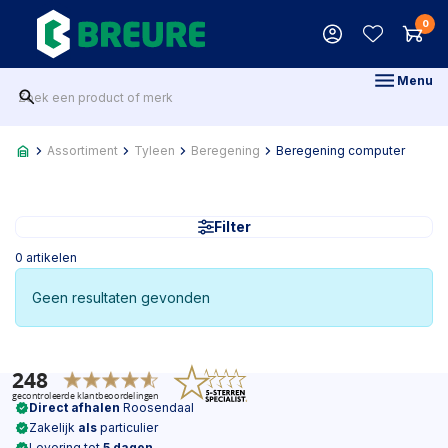
0
Menu
Assortiment
Tyleen
Beregening
Beregening computer
Filter
0
artikelen
Geen resultaten gevonden
Direct afhalen
Roosendaal
Zakelijk
als
particulier
Levering tot
5 dagen