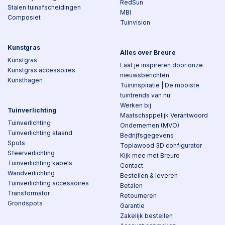
RedSun
Stalen tuinafscheidingen
MBI
Composiet
Tuinvision
Kunstgras
Alles over Breure
Kunstgras
Laat je inspireren door onze
Kunstgras accessoires
nieuwsberichten
Kunsthagen
Tuininspiratie | De mooiste
tuintrends van nu
Werken bij
Tuinverlichting
Maatschappelijk Verantwoord
Tuinverlichting
Ondernemen (MVO)
Tuinverlichting staand
Bedrijfsgegevens
Spots
Toplawood 3D configurator
Sfeerverlichting
Kijk mee met Breure
Tuinverlichting kabels
Contact
Wandverlichting
Bestellen & leveren
Tuinverlichting accessoires
Betalen
Transformator
Retourneren
Grondspots
Garantie
Zakelijk bestellen