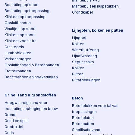
Mantelbuis PVC
Bestrating op soort
Mantelbuizen hulpstukken
Bestrating op toepassing
Grondkabel
Klinkers op toepassing
Opsluitbanden
Waaltjes op soort
Lijngoten, kolken en putten
Klinkers op soort
Lijngoot
Klinkers voor infra
Kolken
Grastegels
Waterbuffering
Jumboblokken
Lijnafwatering
Varkensruggen
Septic tanks
Opsluitbanden & Betonbanden
Kolken
Trottoirbanden
Putten
Bochtbanden en hoekstukken
Putafdekkingen
Grind, zand & grondstoffen
Beton
Hoogwaardig zand voor
Betonblokken voor tal van
bestrating, ophoging en bouw
toepassingen
Grond
Betonplaten
Grind en split
Betonputten
Geotextiel
Stabilisatiezand
Grids