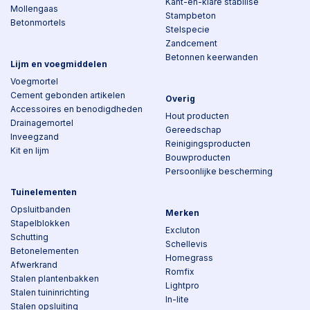
Kant-en-klare stabilisé
Mollengaas
Stampbeton
Betonmortels
Stelspecie
Zandcement
Betonnen keerwanden
Lijm en voegmiddelen
Voegmortel
Cement gebonden artikelen
Overig
Accessoires en benodigdheden
Hout producten
Drainagemortel
Gereedschap
Inveegzand
Reinigingsproducten
Kit en lijm
Bouwproducten
Persoonlijke bescherming
Tuinelementen
Opsluitbanden
Merken
Stapelblokken
Excluton
Schutting
Schellevis
Betonelementen
Homegrass
Afwerkrand
Romfix
Stalen plantenbakken
Lightpro
Stalen tuininrichting
In-lite
Stalen opsluiting