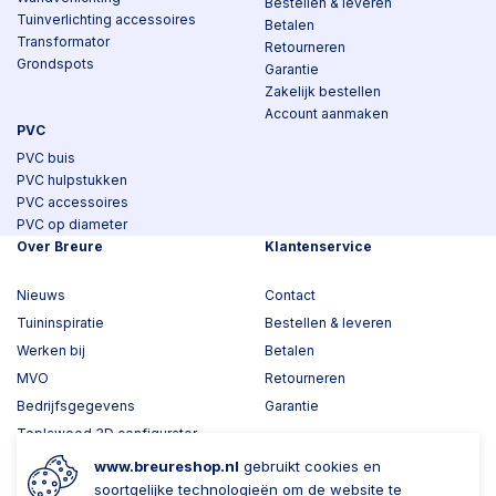
Bestellen & leveren
Tuinverlichting accessoires
Betalen
Transformator
Retourneren
Grondspots
Garantie
Zakelijk bestellen
Account aanmaken
PVC
PVC buis
PVC hulpstukken
PVC accessoires
PVC op diameter
Over Breure
Klantenservice
Nieuws
Contact
Tuininspiratie
Bestellen & leveren
Werken bij
Betalen
MVO
Retourneren
Bedrijfsgegevens
Garantie
Toplawood 3D configurator
Kijk mee met Breure
www.breureshop.nl
gebruikt cookies en
soortgelijke technologieën om de website te