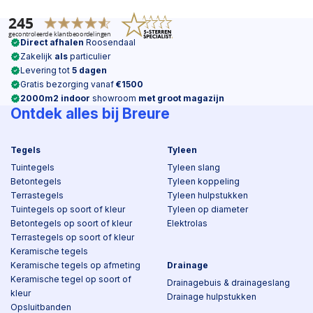
Direct afhalen
Roosendaal
Zakelijk
als
particulier
Levering tot
5 dagen
Gratis bezorging vanaf
€1500
2000m2 indoor
showroom
met groot magazijn
Ontdek alles bij Breure
Tegels
Tyleen
Tuintegels
Tyleen slang
Betontegels
Tyleen koppeling
Terrastegels
Tyleen hulpstukken
Tuintegels op soort of kleur
Tyleen op diameter
Betontegels op soort of kleur
Elektrolas
Terrastegels op soort of kleur
Keramische tegels
Keramische tegels op afmeting
Drainage
Keramische tegel op soort of
Drainagebuis & drainageslang
kleur
Drainage hulpstukken
Opsluitbanden