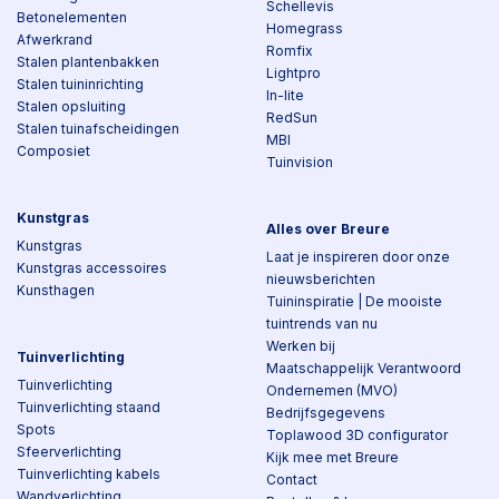
Schellevis
Betonelementen
Homegrass
Afwerkrand
Romfix
Stalen plantenbakken
Lightpro
Stalen tuininrichting
In-lite
Stalen opsluiting
RedSun
Stalen tuinafscheidingen
MBI
Composiet
Tuinvision
Kunstgras
Alles over Breure
Kunstgras
Laat je inspireren door onze
Kunstgras accessoires
nieuwsberichten
Kunsthagen
Tuininspiratie | De mooiste
tuintrends van nu
Werken bij
Tuinverlichting
Maatschappelijk Verantwoord
Tuinverlichting
Ondernemen (MVO)
Tuinverlichting staand
Bedrijfsgegevens
Spots
Toplawood 3D configurator
Sfeerverlichting
Kijk mee met Breure
Tuinverlichting kabels
Contact
Wandverlichting