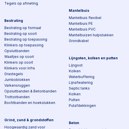
Tegels op afmeting
Mantelbuis
Mantelbuis flexibel
Bestrating
Mantelbuis PE
Bestrating op formaat
Mantelbuis PVC
Bestrating op soort
Mantelbuizen hulpstukken
Bestrating op toepassing
Grondkabel
Klinkers op toepassing
Opsluitbanden
Waaltjes op soort
Lijngoten, kolken en putten
Klinkers op soort
Lijngoot
Klinkers voor infra
Kolken
Grastegels
Waterbuffering
Jumboblokken
Lijnafwatering
Varkensruggen
Septic tanks
Opsluitbanden & Betonbanden
Kolken
Trottoirbanden
Putten
Bochtbanden en hoekstukken
Putafdekkingen
Grind, zand & grondstoffen
Beton
Hoogwaardig zand voor