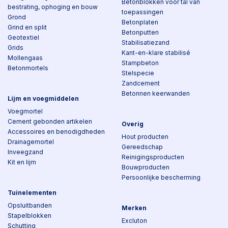
Betonblokken voor tal van
bestrating, ophoging en bouw
toepassingen
Grond
Betonplaten
Grind en split
Betonputten
Geotextiel
Stabilisatiezand
Grids
Kant-en-klare stabilisé
Mollengaas
Stampbeton
Betonmortels
Stelspecie
Zandcement
Betonnen keerwanden
Lijm en voegmiddelen
Voegmortel
Cement gebonden artikelen
Overig
Accessoires en benodigdheden
Hout producten
Drainagemortel
Gereedschap
Inveegzand
Reinigingsproducten
Kit en lijm
Bouwproducten
Persoonlijke bescherming
Tuinelementen
Opsluitbanden
Merken
Stapelblokken
Excluton
Schutting