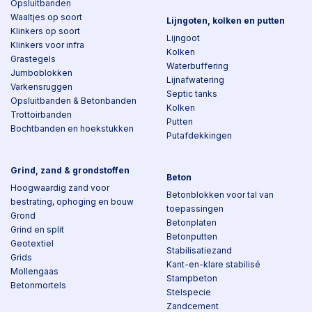
Opsluitbanden
Waaltjes op soort
Lijngoten, kolken en putten
Klinkers op soort
Lijngoot
Klinkers voor infra
Kolken
Grastegels
Waterbuffering
Jumboblokken
Lijnafwatering
Varkensruggen
Septic tanks
Opsluitbanden & Betonbanden
Kolken
Trottoirbanden
Putten
Bochtbanden en hoekstukken
Putafdekkingen
Grind, zand & grondstoffen
Beton
Hoogwaardig zand voor
Betonblokken voor tal van
bestrating, ophoging en bouw
toepassingen
Grond
Betonplaten
Grind en split
Betonputten
Geotextiel
Stabilisatiezand
Grids
Kant-en-klare stabilisé
Mollengaas
Stampbeton
Betonmortels
Stelspecie
Zandcement