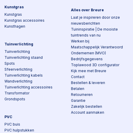
Kunstgras
Alles over Breure
Kunstgras
Laat je inspireren door onze
Kunstgras accessoires
nieuwsberichten
Kunsthagen
Tuininspiratie | De mooiste
tuintrends van nu
Werken bij
Tuinverlichting
Maatschappelijk Verantwoord
Tuinverlichting
Ondernemen (MVO)
Tuinverlichting staand
Bedrijfsgegevens
Spots
Toplawood 3D configurator
Sfeerverlichting
Kijk mee met Breure
Tuinverlichting kabels
Contact
Wandverlichting
Bestellen & leveren
Tuinverlichting accessoires
Betalen
Transformator
Retourneren
Grondspots
Garantie
Zakelijk bestellen
Account aanmaken
PVC
PVC buis
PVC hulpstukken