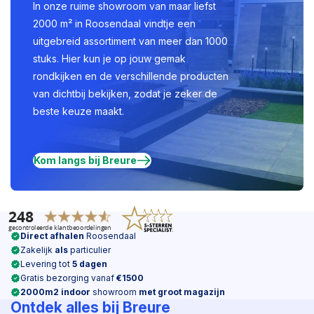
In onze ruime showroom van maar liefst
2000 m² in Roosendaal vindtje een
uitgebreid assortiment van meer dan 1000
stuks. Hier kun je op jouw gemak
rondkijken en de verschillende producten
van dichtbij bekijken, zodat je zeker de
beste keuze maakt.
Kom langs bij Breure
Direct afhalen
Roosendaal
Zakelijk
als
particulier
Levering tot
5 dagen
Gratis bezorging vanaf
€1500
2000m2 indoor
showroom
met groot magazijn
Ontdek alles bij Breure