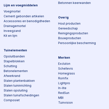
Betonnen keerwanden
Lijm en voegmiddelen
Voegmortel
Cement gebonden artikelen
Overig
Accessoires en benodigdheden
Hout producten
Drainagemortel
Gereedschap
Inveegzand
Reinigingsproducten
Kit en lijm
Bouwproducten
Persoonlijke bescherming
Tuinelementen
Opsluitbanden
Merken
Stapelblokken
Excluton
Schutting
Schellevis
Betonelementen
Homegrass
Afwerkrand
Romfix
Stalen plantenbakken
Lightpro
Stalen tuininrichting
In-lite
Stalen opsluiting
RedSun
Stalen tuinafscheidingen
MBI
Composiet
Tuinvision