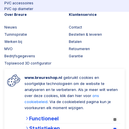
PVC accessoires
PVC op diameter
Over Breure
Klantenservice
Nieuws
Contact
Tuininspiratie
Bestellen & leveren
Werken bij
Betalen
MVO
Retourneren
Bedrijfsgegevens
Garantie
Toplawood 3D configurator
Kijk mee met Breure
www.breureshop.nl
gebruikt cookies en
Wil je ons volgen?
Zaken doen met Breure
soortgelijke technologieën om de website te
analyseren en te verbeteren. Als je meer wilt weten
Zakelijk bestellen
over deze cookies, klik dan hier voor
ons
cookiebeleid
. Via de cookiebeleid pagina kun je
Account aanmaken
voorkeuren elk moment wijzigen.
Nieuwsbrief
Functioneel
Verzenden
Statistieken