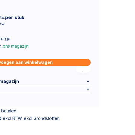
per stuk
btw.
btw.
zorgd
in
ons magazijn
voegen aan winkelwagen
 magazijn
 betalen
0
excl BTW. excl Grondstoffen