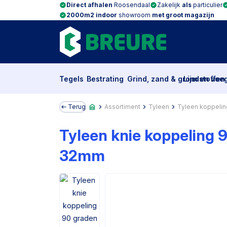
Direct afhalen
Roosendaal
Zakelijk
als
particulier
2000m2 indoor
showroom
met groot magazijn
Tegels
Bestrating
Grind, zand & grondstoffen
Lijm en voe
Terug
Assortiment
Tyleen
Tyleen koppelin
Tyleen knie koppeling 
32mm