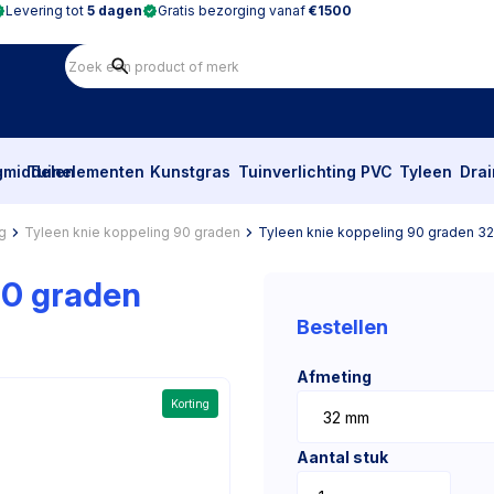
Levering tot
5 dagen
Gratis bezorging vanaf
€1500
gmiddelen
Tuinelementen
Kunstgras
Tuinverlichting
PVC
Tyleen
Dra
g
Tyleen knie koppeling 90 graden
Tyleen knie koppeling 90 graden 
90 graden
Bestellen
Afmeting
Korting
Aantal stuk