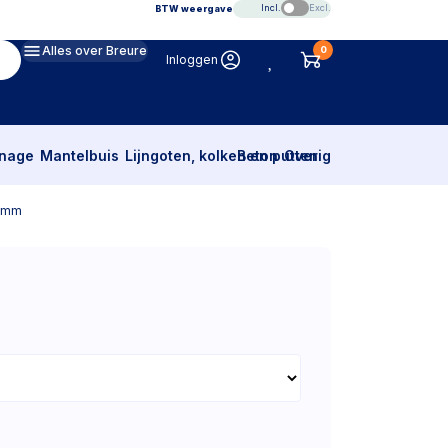
Incl.
Excl.
BTW weergave
Alles over Breure
0
Inloggen
inage
Mantelbuis
Lijngoten, kolken en putten
Beton
Overig
32mm