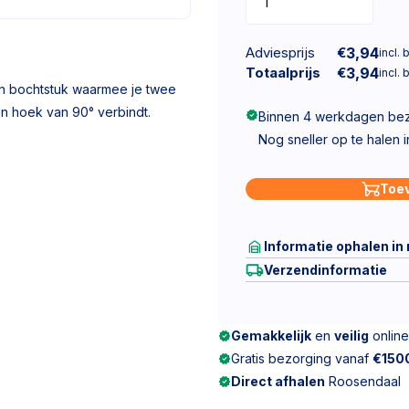
Adviesprijs
€
3,94
incl. 
Totaalprijs
€
3,94
incl. 
en bochtstuk waarmee je twee
n hoek van 90° verbindt.
Binnen 4 werkdagen be
Nog sneller op te halen 
Toe
Informatie ophalen in
Verzendinformatie
Gemakkelijk
en
veilig
online
Gratis bezorging vanaf
€150
Direct afhalen
Roosendaal