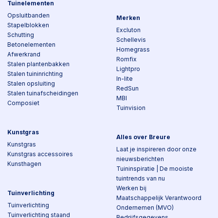
Tuinelementen
Opsluitbanden
Merken
Stapelblokken
Excluton
Schutting
Schellevis
Betonelementen
Homegrass
Afwerkrand
Romfix
Stalen plantenbakken
Lightpro
Stalen tuininrichting
In-lite
Stalen opsluiting
RedSun
Stalen tuinafscheidingen
MBI
Composiet
Tuinvision
Kunstgras
Alles over Breure
Kunstgras
Laat je inspireren door onze
Kunstgras accessoires
nieuwsberichten
Kunsthagen
Tuininspiratie | De mooiste
tuintrends van nu
Werken bij
Tuinverlichting
Maatschappelijk Verantwoord
Tuinverlichting
Ondernemen (MVO)
Tuinverlichting staand
Bedrijfsgegevens