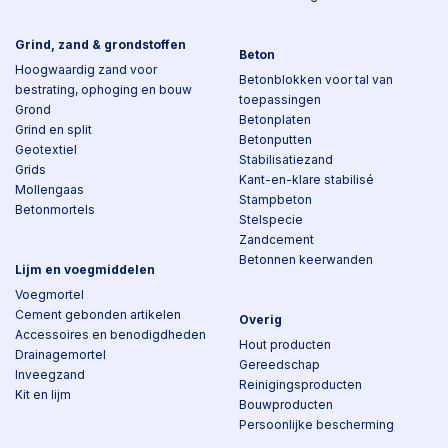
Grind, zand & grondstoffen
Beton
Hoogwaardig zand voor
Betonblokken voor tal van
bestrating, ophoging en bouw
toepassingen
Grond
Betonplaten
Grind en split
Betonputten
Geotextiel
Stabilisatiezand
Grids
Kant-en-klare stabilisé
Mollengaas
Stampbeton
Betonmortels
Stelspecie
Zandcement
Betonnen keerwanden
Lijm en voegmiddelen
Voegmortel
Cement gebonden artikelen
Overig
Accessoires en benodigdheden
Hout producten
Drainagemortel
Gereedschap
Inveegzand
Reinigingsproducten
Kit en lijm
Bouwproducten
Persoonlijke bescherming