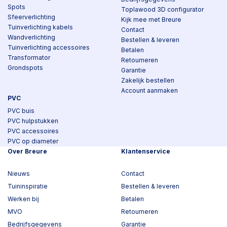
Spots
Toplawood 3D configurator
Sfeerverlichting
Kijk mee met Breure
Tuinverlichting kabels
Contact
Wandverlichting
Bestellen & leveren
Tuinverlichting accessoires
Betalen
Transformator
Retourneren
Grondspots
Garantie
Zakelijk bestellen
Account aanmaken
PVC
PVC buis
PVC hulpstukken
PVC accessoires
PVC op diameter
Over Breure
Klantenservice
Nieuws
Contact
Tuininspiratie
Bestellen & leveren
Werken bij
Betalen
MVO
Retourneren
Bedrijfsgegevens
Garantie