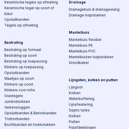
Keramische tegels op afmeting
Drainage
Keramische tegel op soort of
Drainagebuis & drainageslang
kleur
Drainage hulpstukken
Opsluitbanden
Tegels op afmeting
Mantelbuis
Mantelbuis flexibel
Bestrating
Mantelbuis PE
Bestrating op formaat
Mantelbuis PVC
Bestrating op soort
Mantelbuizen hulpstukken
Bestrating op toepassing
Grondkabel
Klinkers op toepassing
Opsluitbanden
Waaltjes op soort
Lijngoten, kolken en putten
Klinkers op soort
Lijngoot
Klinkers voor infra
Kolken
Grastegels
Waterbuffering
Jumboblokken
Lijnafwatering
Varkensruggen
Septic tanks
Opsluitbanden & Betonbanden
Kolken
Trottoirbanden
Putten
Bochtbanden en hoekstukken
Putafdekkingen