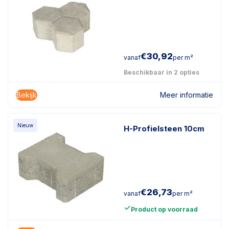
€
30,92
vanaf
per m²
Beschikbaar in 2 opties
Bekijk
Meer informatie
Nieuw
H-Profielsteen 10cm
€
26,73
vanaf
per m²
Product op voorraad