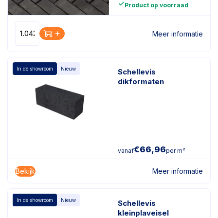
Product op voorraad
Meer informatie
In de showroom
Nieuw
Schellevis
dikformaten
€
66,96
vanaf
per m²
Bekijk
Meer informatie
In de showroom
Nieuw
Schellevis
kleinplaveisel