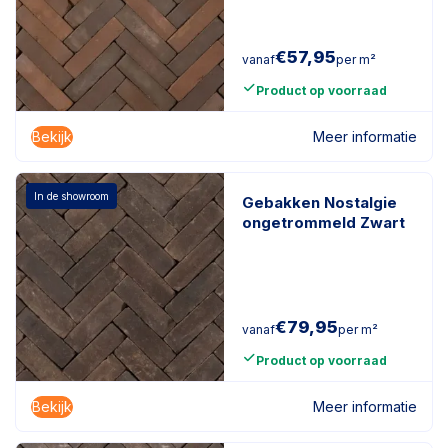
€
57,95
vanaf
per m²
Product op voorraad
Bekijk
Meer informatie
In de showroom
Gebakken Nostalgie
ongetrommeld Zwart
€
79,95
vanaf
per m²
Product op voorraad
Bekijk
Meer informatie