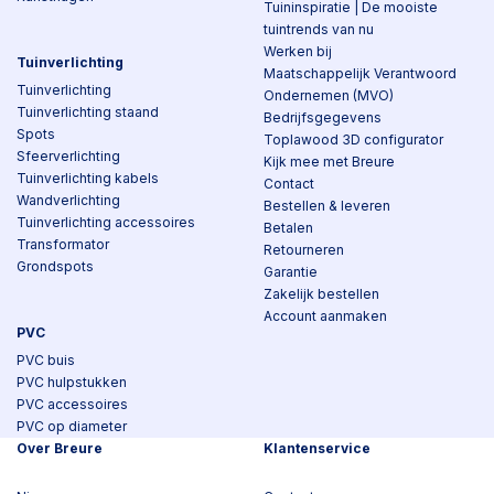
Tuininspiratie | De mooiste
tuintrends van nu
Werken bij
Tuinverlichting
Maatschappelijk Verantwoord
Tuinverlichting
Ondernemen (MVO)
Tuinverlichting staand
Bedrijfsgegevens
Spots
Toplawood 3D configurator
Sfeerverlichting
Kijk mee met Breure
Tuinverlichting kabels
Contact
Wandverlichting
Bestellen & leveren
Tuinverlichting accessoires
Betalen
Transformator
Retourneren
Grondspots
Garantie
Zakelijk bestellen
Account aanmaken
PVC
PVC buis
PVC hulpstukken
PVC accessoires
PVC op diameter
Over Breure
Klantenservice