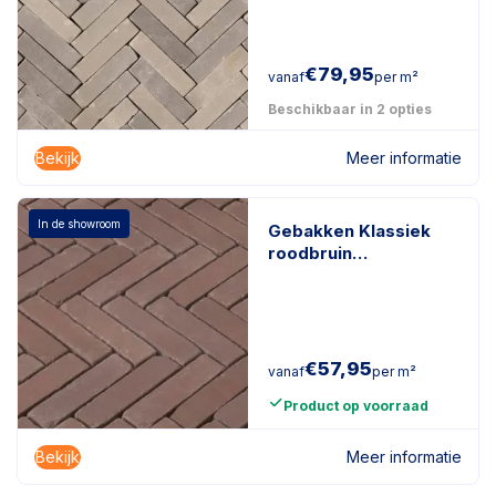
€
79,95
vanaf
per m²
Beschikbaar in 2 opties
Bekijk
Meer informatie
In de showroom
Gebakken Klassiek
roodbruin
getrommeld
roodbruin
€
57,95
vanaf
per m²
Product op voorraad
Bekijk
Meer informatie