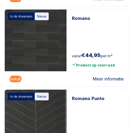
In de showroom
Nieuw
Romano
€
44,95
vanaf
per m²
Product op voorraad
Bekijk
Meer informatie
In de showroom
Nieuw
Romano Punto