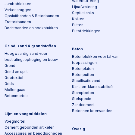
Waterbuffering
Jumboblokken
Lijnafwatering
Varkensruggen
Septic tanks
Opsluitbanden & Betonbanden
Kolken
Trottoirbanden
Putten
Bochtbanden en hoekstukken
Putafdekkingen
Grind, zand & grondstoffen
Beton
Hoogwaardig zand voor
Betonblokken voor tal van
bestrating, ophoging en bouw
toepassingen
Grond
Betonplaten
Grind en split
Betonputten
Geotextiel
Stabilisatiezand
Grids
Kant-en-klare stabilisé
Mollengaas
Stampbeton
Betonmortels
Stelspecie
Zandcement
Betonnen keerwanden
Lijm en voegmiddelen
Voegmortel
Cement gebonden artikelen
Overig
Accessoires en benodigdheden