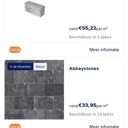
€
55,22
vanaf
per m²
Beschikbaar in 2 opties
Bekijk
Meer informatie
In de showroom
Nieuw
Abbeystones
€
33,95
vanaf
per m²
Beschikbaar in 24 opties
Bekijk
Meer informatie