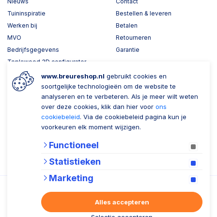
Nieuws
Contact
Tuininspiratie
Bestellen & leveren
Werken bij
Betalen
MVO
Retourneren
Bedrijfsgegevens
Garantie
Toplawood 3D configurator
Kijk mee met Breure
www.breureshop.nl
gebruikt cookies en
soortgelijke technologieën om de website te
Wil je ons volgen?
Zaken doen met Breure
analyseren en te verbeteren. Als je meer wilt weten
over deze cookies, klik dan hier voor
ons
Zakelijk bestellen
cookiebeleid
. Via de cookiebeleid pagina kun je
voorkeuren elk moment wijzigen.
Account aanmaken
Functioneel
Nieuwsbrief
Statistieken
Verzenden
Marketing
Alles accepteren