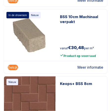
Bekijk
Meer informatie
In de showroom
Nieuw
BSS 10cm Machinaal
verpakt
€
30,48
vanaf
per m²
Product op voorraad
Bekijk
Meer informatie
Nieuw
Keops+ BSS 8cm