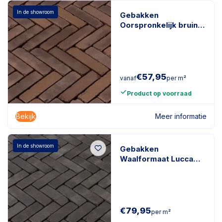
In de showroom
Gebakken
Oorspronkelijk bruin
getrommeld Bruin
€
57,95
vanaf
per m²
Product op voorraad
Bekijk
Meer informatie
In de showroom
Gebakken
Waalformaat Lucca
Antica
200x50x60mm
getrommeld Zwart
€
79,95
per m²