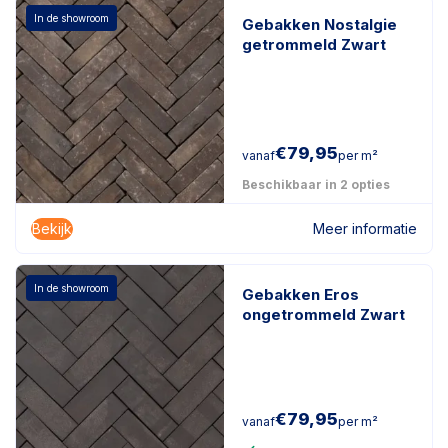
In de showroom
Gebakken Nostalgie
getrommeld Zwart
€
79,95
vanaf
per m²
Beschikbaar in 2 opties
Bekijk
Meer informatie
In de showroom
Gebakken Eros
ongetrommeld Zwart
€
79,95
vanaf
per m²