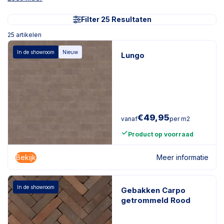
Filter 25 Resultaten
25
artikelen
In de showroom
Nieuw
Lungo
€
49,95
vanaf
per m2
Product op voorraad
Bekijk
Meer informatie
In de showroom
Gebakken Carpo
getrommeld Rood