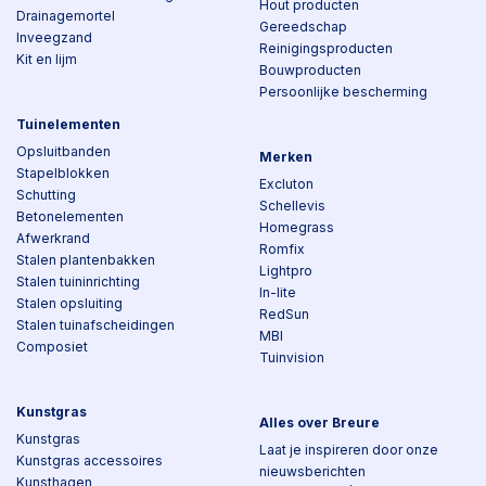
Hout producten
Drainagemortel
Gereedschap
Inveegzand
Reinigingsproducten
Kit en lijm
Bouwproducten
Persoonlijke bescherming
Tuinelementen
Opsluitbanden
Merken
Stapelblokken
Excluton
Schutting
Schellevis
Betonelementen
Homegrass
Afwerkrand
Romfix
Stalen plantenbakken
Lightpro
Stalen tuininrichting
In-lite
Stalen opsluiting
RedSun
Stalen tuinafscheidingen
MBI
Composiet
Tuinvision
Kunstgras
Alles over Breure
Kunstgras
Laat je inspireren door onze
Kunstgras accessoires
nieuwsberichten
Kunsthagen