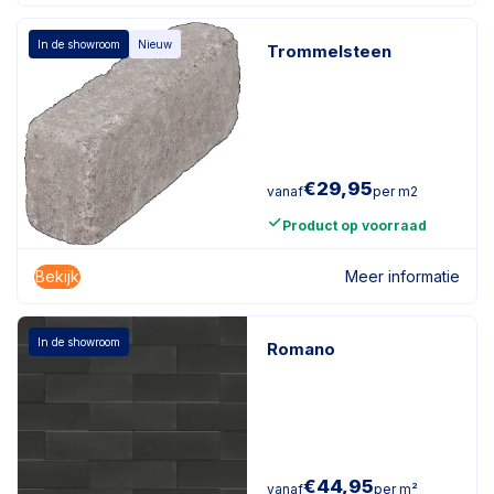
In de showroom
Nieuw
Trommelsteen
€
29,95
vanaf
per m2
Product op voorraad
Bekijk
Meer informatie
In de showroom
Romano
€
44,95
vanaf
per m²