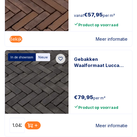
€
57,95
vanaf
per m²
Product op voorraad
Bekijk
Meer informatie
In de showroom
Nieuw
Gebakken
Waalformaat Lucca
Antica
200x50x60mm
getrommeld Zwart
€
79,95
per m²
Product op voorraad
Meer informatie