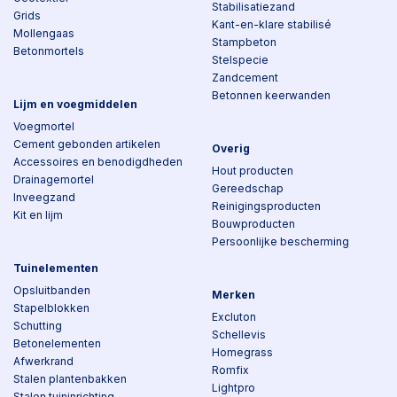
Stabilisatiezand
Grids
Kant-en-klare stabilisé
Mollengaas
Stampbeton
Betonmortels
Stelspecie
Zandcement
Betonnen keerwanden
Lijm en voegmiddelen
Voegmortel
Cement gebonden artikelen
Overig
Accessoires en benodigdheden
Hout producten
Drainagemortel
Gereedschap
Inveegzand
Reinigingsproducten
Kit en lijm
Bouwproducten
Persoonlijke bescherming
Tuinelementen
Opsluitbanden
Merken
Stapelblokken
Excluton
Schutting
Schellevis
Betonelementen
Homegrass
Afwerkrand
Romfix
Stalen plantenbakken
Lightpro
Stalen tuininrichting