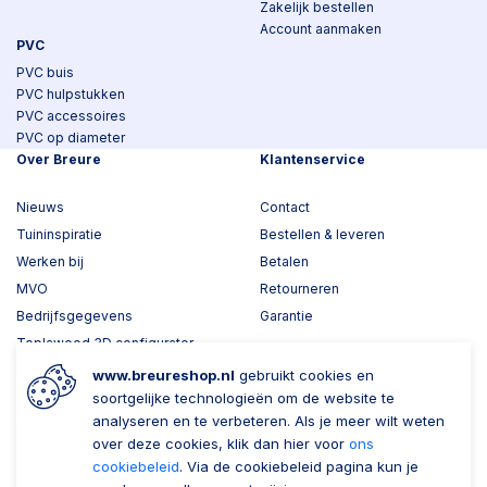
Zakelijk bestellen
Account aanmaken
PVC
PVC buis
PVC hulpstukken
PVC accessoires
PVC op diameter
Over Breure
Klantenservice
Nieuws
Contact
Tuininspiratie
Bestellen & leveren
Werken bij
Betalen
MVO
Retourneren
Bedrijfsgegevens
Garantie
Toplawood 3D configurator
Kijk mee met Breure
www.breureshop.nl
gebruikt cookies en
soortgelijke technologieën om de website te
Wil je ons volgen?
Zaken doen met Breure
analyseren en te verbeteren. Als je meer wilt weten
over deze cookies, klik dan hier voor
ons
Zakelijk bestellen
cookiebeleid
. Via de cookiebeleid pagina kun je