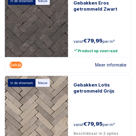
In de showroom
Nieuw
Gebakken Eros
getrommeld Zwart
€
79,95
vanaf
per m²
Product op voorraad
Bekijk
Meer informatie
In de showroom
Nieuw
Gebakken Lotis
getrommeld Grijs
€
79,95
vanaf
per m²
Beschikbaar in 2 opties