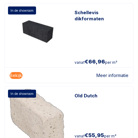
In de showroom
Schellevis
dikformaten
€
66,96
vanaf
per m²
Bekijk
Meer informatie
In de showroom
Old Dutch
€
55,95
vanaf
per m²