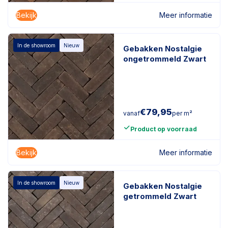
Bekijk
Meer informatie
In de showroom
Nieuw
Gebakken Nostalgie
ongetrommeld Zwart
€
79,95
vanaf
per m²
Product op voorraad
Bekijk
Meer informatie
In de showroom
Nieuw
Gebakken Nostalgie
getrommeld Zwart