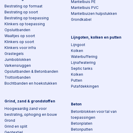
Mantelbuis PE
Bestrating op formaat
Mantelbuis PVC
Bestrating op soort
Mantelbuizen hulpstukken
Bestrating op toepassing
Grondkabel
Klinkers op toepassing
Opsluitbanden
Waaltjes op soort
Lijngoten, kolken en putten
Klinkers op soort
Lijngoot
Klinkers voor infra
Kolken
Grastegels
Waterbuffering
Jumboblokken
Lijnafwatering
Varkensruggen
Septic tanks
Opsluitbanden & Betonbanden
Kolken
Trottoirbanden
Putten
Bochtbanden en hoekstukken
Putafdekkingen
Grind, zand & grondstoffen
Beton
Hoogwaardig zand voor
Betonblokken voor tal van
bestrating, ophoging en bouw
toepassingen
Grond
Betonplaten
Grind en split
Betonputten
Geotextiel