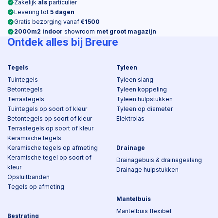
Zakelijk
als
particulier
Levering tot
5 dagen
Gratis bezorging vanaf
€1500
2000m2 indoor
showroom
met groot magazijn
Ontdek alles bij Breure
Tegels
Tyleen
Tuintegels
Tyleen slang
Betontegels
Tyleen koppeling
Terrastegels
Tyleen hulpstukken
Tuintegels op soort of kleur
Tyleen op diameter
Betontegels op soort of kleur
Elektrolas
Terrastegels op soort of kleur
Keramische tegels
Keramische tegels op afmeting
Drainage
Keramische tegel op soort of
Drainagebuis & drainageslang
kleur
Drainage hulpstukken
Opsluitbanden
Tegels op afmeting
Mantelbuis
Mantelbuis flexibel
Bestrating