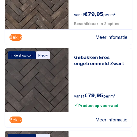
€
79,95
vanaf
per m²
Beschikbaar in 2 opties
Bekijk
Meer informatie
In de showroom
Nieuw
Gebakken Eros
ongetrommeld Zwart
€
79,95
vanaf
per m²
Product op voorraad
Bekijk
Meer informatie