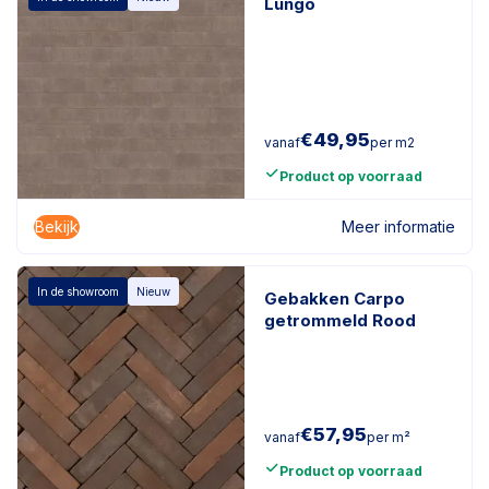
Lungo
€
49,95
vanaf
per m2
Product op voorraad
Bekijk
Meer informatie
In de showroom
Nieuw
Gebakken Carpo
getrommeld Rood
€
57,95
vanaf
per m²
Product op voorraad