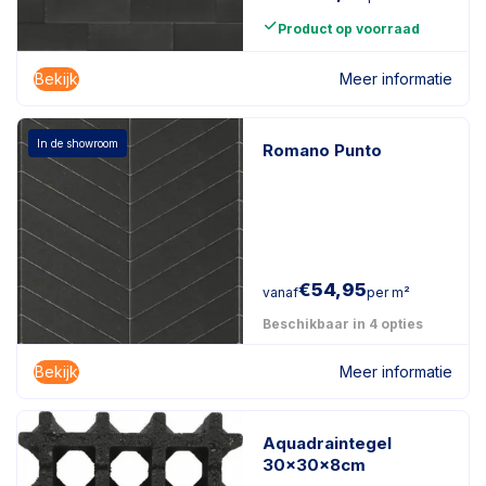
Product op voorraad
Bekijk
Meer informatie
In de showroom
Romano Punto
€
54,95
vanaf
per m²
Beschikbaar in 4 opties
Bekijk
Meer informatie
Aquadraintegel
30x30x8cm