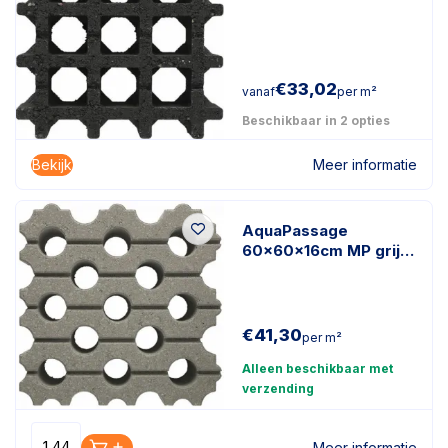
€
33,02
vanaf
per m²
Beschikbaar in 2 opties
Bekijk
Meer informatie
AquaPassage
60x60x16cm MP grijs
vlak 4st/lg
€
41,30
per m²
Alleen beschikbaar met
verzending
Meer informatie