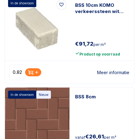
In de showroom
BSS 10cm KOMO
verkeerssteen wit
36st/lg
€
91,72
per m²
Product op voorraad
Meer informatie
In de showroom
Nieuw
BSS 8cm
€
26,61
vanaf
per m²