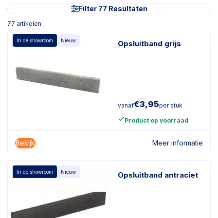
Filter 77 Resultaten
77
artikelen
In de showroom
Nieuw
Opsluitband grijs
€
3,95
vanaf
per stuk
Product op voorraad
Bekijk
Meer informatie
In de showroom
Nieuw
Opsluitband antraciet