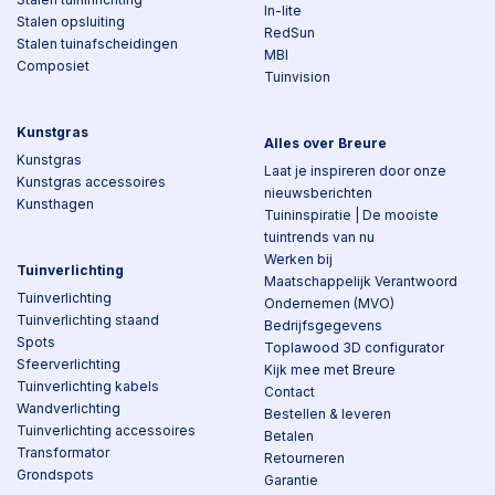
In-lite
Stalen opsluiting
RedSun
Stalen tuinafscheidingen
MBI
Composiet
Tuinvision
Kunstgras
Alles over Breure
Kunstgras
Laat je inspireren door onze
Kunstgras accessoires
nieuwsberichten
Kunsthagen
Tuininspiratie | De mooiste
tuintrends van nu
Werken bij
Tuinverlichting
Maatschappelijk Verantwoord
Tuinverlichting
Ondernemen (MVO)
Tuinverlichting staand
Bedrijfsgegevens
Spots
Toplawood 3D configurator
Sfeerverlichting
Kijk mee met Breure
Tuinverlichting kabels
Contact
Wandverlichting
Bestellen & leveren
Tuinverlichting accessoires
Betalen
Transformator
Retourneren
Grondspots
Garantie