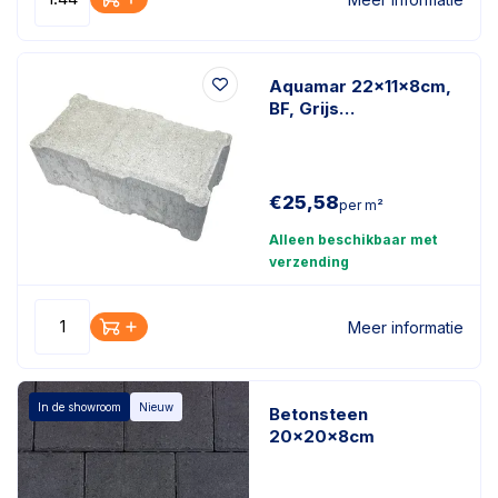
Aquamar 22x11x8cm,
BF, Grijs
Waterkerende klinker
€
25,58
per m²
Alleen beschikbaar met
verzending
Meer informatie
In de showroom
Nieuw
Betonsteen
20x20x8cm