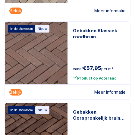
Bekijk
Meer informatie
In de showroom
Nieuw
Gebakken Klassiek
roodbruin
getrommeld
roodbruin
€
57,95
vanaf
per m²
Product op voorraad
Bekijk
Meer informatie
In de showroom
Nieuw
Gebakken
Oorspronkelijk bruin
getrommeld Bruin