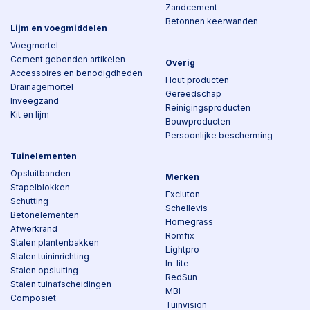
Zandcement
Betonnen keerwanden
Lijm en voegmiddelen
Voegmortel
Cement gebonden artikelen
Overig
Accessoires en benodigdheden
Hout producten
Drainagemortel
Gereedschap
Inveegzand
Reinigingsproducten
Kit en lijm
Bouwproducten
Persoonlijke bescherming
Tuinelementen
Opsluitbanden
Merken
Stapelblokken
Excluton
Schutting
Schellevis
Betonelementen
Homegrass
Afwerkrand
Romfix
Stalen plantenbakken
Lightpro
Stalen tuininrichting
In-lite
Stalen opsluiting
RedSun
Stalen tuinafscheidingen
MBI
Composiet
Tuinvision