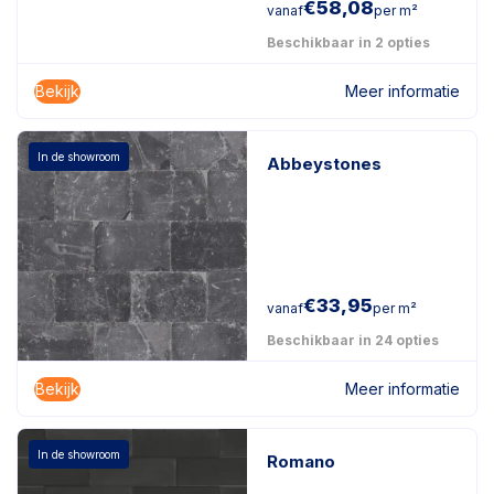
€
58,08
vanaf
per m²
Beschikbaar in 2 opties
Bekijk
Meer informatie
In de showroom
Abbeystones
€
33,95
vanaf
per m²
Beschikbaar in 24 opties
Bekijk
Meer informatie
In de showroom
Romano