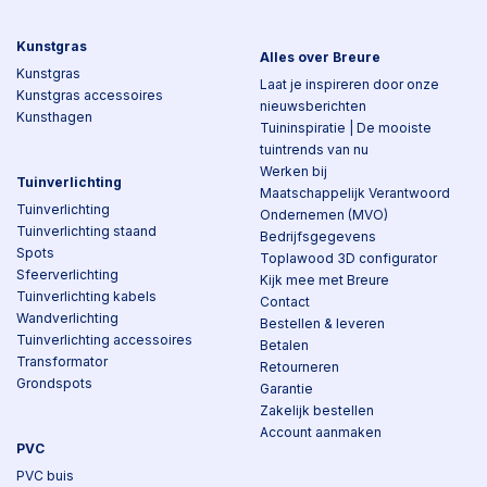
Kunstgras
Alles over Breure
Kunstgras
Laat je inspireren door onze
Kunstgras accessoires
nieuwsberichten
Kunsthagen
Tuininspiratie | De mooiste
tuintrends van nu
Werken bij
Tuinverlichting
Maatschappelijk Verantwoord
Tuinverlichting
Ondernemen (MVO)
Tuinverlichting staand
Bedrijfsgegevens
Spots
Toplawood 3D configurator
Sfeerverlichting
Kijk mee met Breure
Tuinverlichting kabels
Contact
Wandverlichting
Bestellen & leveren
Tuinverlichting accessoires
Betalen
Transformator
Retourneren
Grondspots
Garantie
Zakelijk bestellen
Account aanmaken
PVC
PVC buis