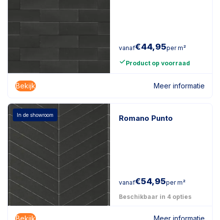
€
44,95
vanaf
per m²
Product op voorraad
Bekijk
Meer informatie
In de showroom
Romano Punto
€
54,95
vanaf
per m²
Beschikbaar in 4 opties
Bekijk
Meer informatie