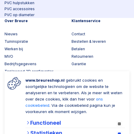
PVC hulpstukken
PVC accessoires
PVC op diameter
Over Breure
Klantenservice
Nieuws
Contact
Tuininspiratie
Bestellen & leveren
Werken bij
Betalen
MVO
Retourneren
Bedrijfsgegevens
Garantie
Toplawood 3D configurator
Kijk mee met Breure
www.breureshop.nl
gebruikt cookies en
soortgelijke technologieën om de website te
Wil je ons volgen?
Zaken doen met Breure
analyseren en te verbeteren. Als je meer wilt weten
over deze cookies, klik dan hier voor
ons
Zakelijk bestellen
cookiebeleid
. Via de cookiebeleid pagina kun je
voorkeuren elk moment wijzigen.
Account aanmaken
Functioneel
Nieuwsbrief
Statistieken