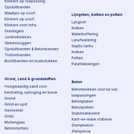
Klinkers op toepassing
Opsluitbanden
Waaltjes op soort
Lijngoten, kolken en putten
Klinkers op soort
Lijngoot
Klinkers voor infra
Kolken
Grastegels
Waterbuffering
Jumboblokken
Lijnafwatering
Varkensruggen
Septic tanks
Opsluitbanden & Betonbanden
Kolken
Trottoirbanden
Putten
Bochtbanden en hoekstukken
Putafdekkingen
Grind, zand & grondstoffen
Beton
Hoogwaardig zand voor
Betonblokken voor tal van
bestrating, ophoging en bouw
toepassingen
Grond
Betonplaten
Grind en split
Betonputten
Geotextiel
Stabilisatiezand
Grids
Kant-en-klare stabilisé
Mollengaas
Stampbeton
Betonmortels
Stelspecie