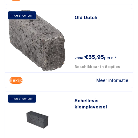
In de showroom
Old Dutch
€
55,95
vanaf
per m²
Beschikbaar in 6 opties
Bekijk
Meer informatie
In de showroom
Schellevis
kleinplaveisel