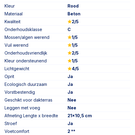
Kleur
Rood
Materiaal
Beton
Kwaliteit
2/5
Onderhoudsklasse
C
Mossen/algen werend
1/5
Vuil werend
1/5
Onderhoudsvriendlijk
2/5
Kleur ondersteunend
1/5
Lichtgewicht
4/5
Oprit
Ja
Ecologisch duurzaam
Ja
Vorstbestendig
Ja
Geschikt voor dakterras
Nee
Leggen met voeg
Nee
Afmeting Lengte x breedte
21x10,5 cm
Stroef
Ja
Voetcomfort
2 **