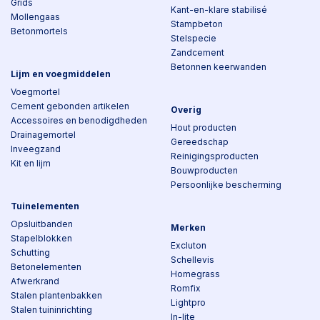
Grids
Kant-en-klare stabilisé
Mollengaas
Stampbeton
Betonmortels
Stelspecie
Zandcement
Betonnen keerwanden
Lijm en voegmiddelen
Voegmortel
Cement gebonden artikelen
Overig
Accessoires en benodigdheden
Hout producten
Drainagemortel
Gereedschap
Inveegzand
Reinigingsproducten
Kit en lijm
Bouwproducten
Persoonlijke bescherming
Tuinelementen
Opsluitbanden
Merken
Stapelblokken
Excluton
Schutting
Schellevis
Betonelementen
Homegrass
Afwerkrand
Romfix
Stalen plantenbakken
Lightpro
Stalen tuininrichting
In-lite