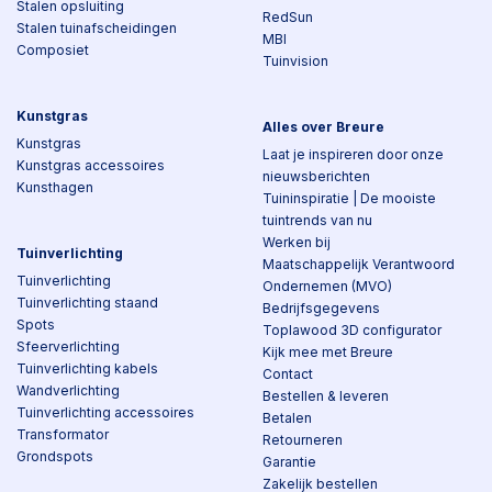
Stalen opsluiting
RedSun
Stalen tuinafscheidingen
MBI
Composiet
Tuinvision
Kunstgras
Alles over Breure
Kunstgras
Laat je inspireren door onze
Kunstgras accessoires
nieuwsberichten
Kunsthagen
Tuininspiratie | De mooiste
tuintrends van nu
Werken bij
Tuinverlichting
Maatschappelijk Verantwoord
Tuinverlichting
Ondernemen (MVO)
Tuinverlichting staand
Bedrijfsgegevens
Spots
Toplawood 3D configurator
Sfeerverlichting
Kijk mee met Breure
Tuinverlichting kabels
Contact
Wandverlichting
Bestellen & leveren
Tuinverlichting accessoires
Betalen
Transformator
Retourneren
Grondspots
Garantie
Zakelijk bestellen