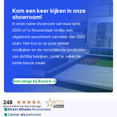
Kom een keer kijken in onze
showroom!
In onze ruime showroom van maar liefst
2000 m² in Roosendaal vindtje een
uitgebreid assortiment van meer dan 1000
stuks. Hier kun je op jouw gemak
rondkijken en de verschillende producten
van dichtbij bekijken, zodat je zeker de
beste keuze maakt.
Kom langs bij Breure
Direct afhalen
Roosendaal
Zakelijk
als
particulier