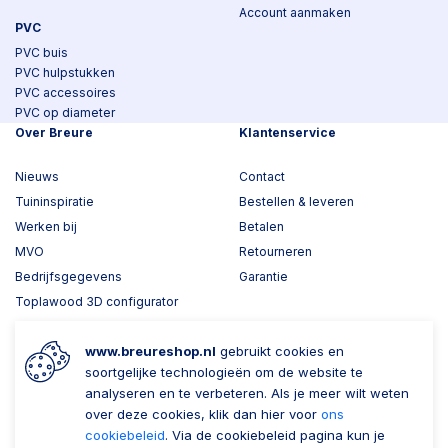
Account aanmaken
PVC
PVC buis
PVC hulpstukken
PVC accessoires
PVC op diameter
Over Breure
Klantenservice
Nieuws
Contact
Tuininspiratie
Bestellen & leveren
Werken bij
Betalen
MVO
Retourneren
Bedrijfsgegevens
Garantie
Toplawood 3D configurator
Kijk mee met Breure
www.breureshop.nl
gebruikt cookies en
Wil je ons volgen?
Zaken doen met Breure
soortgelijke technologieën om de website te
analyseren en te verbeteren. Als je meer wilt weten
Zakelijk bestellen
over deze cookies, klik dan hier voor
ons
cookiebeleid
. Via de cookiebeleid pagina kun je
Account aanmaken