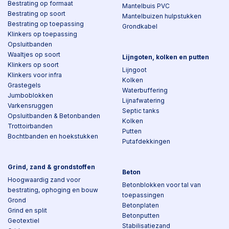
Bestrating op formaat
Mantelbuis PVC
Bestrating op soort
Mantelbuizen hulpstukken
Bestrating op toepassing
Grondkabel
Klinkers op toepassing
Opsluitbanden
Waaltjes op soort
Lijngoten, kolken en putten
Klinkers op soort
Lijngoot
Klinkers voor infra
Kolken
Grastegels
Waterbuffering
Jumboblokken
Lijnafwatering
Varkensruggen
Septic tanks
Opsluitbanden & Betonbanden
Kolken
Trottoirbanden
Putten
Bochtbanden en hoekstukken
Putafdekkingen
Grind, zand & grondstoffen
Beton
Hoogwaardig zand voor
Betonblokken voor tal van
bestrating, ophoging en bouw
toepassingen
Grond
Betonplaten
Grind en split
Betonputten
Geotextiel
Stabilisatiezand